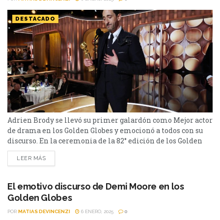
DESTACADO
Adrien Brody se llevó su primer galardón como Mejor actor
de drama en los Golden Globes y emocionó a todos con su
discurso. En la ceremonia de la 82° edición de los Golden
Globes, varias personalidades brindaron discursos fuertes.
LEER MÁS
Como lo hizo Demi Moore, ganadora del galardón a Mejor
actriz de musical o comedia, también fue el turno de
Adrien...
El emotivo discurso de Demi Moore en los
Golden Globes
POR
MATIAS DEVINCENZI
6 ENERO, 2025
0