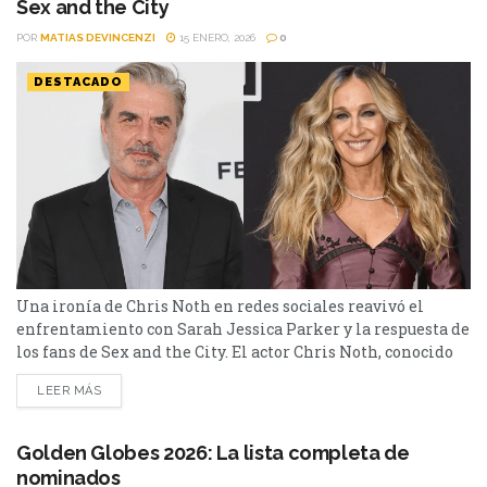
Sex and the City
POR
MATIAS DEVINCENZI
15 ENERO, 2026
0
DESTACADO
Una ironía de Chris Noth en redes sociales reavivó el
enfrentamiento con Sarah Jessica Parker y la respuesta de
los fans de Sex and the City. El actor Chris Noth, conocido
por su papel de Mr. Big en Sex and the City, nuevamente
LEER MÁS
acaparó la atención tras una interacción en redes sociales
que muchos interpretaron como una crítica indirecta
hacia...
Golden Globes 2026: La lista completa de
nominados