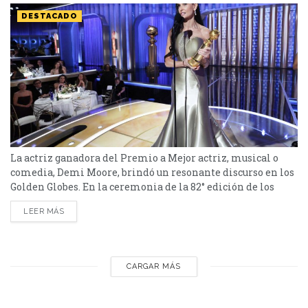
DESTACADO
La actriz ganadora del Premio a Mejor actriz, musical o
comedia, Demi Moore, brindó un resonante discurso en los
Golden Globes. En la ceremonia de la 82° edición de los
Golden Globes, varias personalidades brindaron discursos
LEER MÁS
fuertes. Una de ellas fue Demi Moore, ganadora del
galardón a Mejor actriz de musical o comedia. ¿Qué dijo?
Desde el escenario, la actriz...
CARGAR MÁS