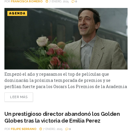
POR
FRANCISCA ROMERO
7 ENERO, 2025
0
AGENDA
Empezó el año y repasamos el top de películas que
dominarán la próxima temporada de premios y se
perfilan fuerte para los Oscars Los Premios de la Academia
(Oscar) se celebrarán en marzo, donde ya habremos podido
LEER MÁS
disfrutar todos los estrenos que sonaron fuerte en 2024 y
que se estrenarán entre enero y febrero del año 2025. Por
eso recopilamos...
Un prestigioso director abandonó los Golden
Globes tras la victoria de Emilia Perez
POR
FELIPE SERRANO
7 ENERO, 2025
0