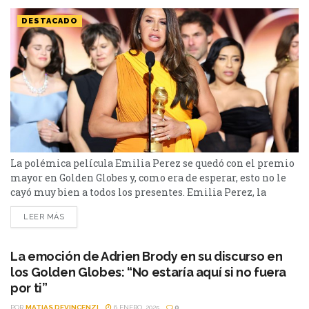
DESTACADO
La polémica película Emilia Perez se quedó con el premio
mayor en Golden Globes y, como era de esperar, esto no le
cayó muy bien a todos los presentes. Emilia Perez, la
película dirigida por el francés Jacques Audiard, ganó
LEER MÁS
cuatro estatuillas en la noche de los Golden Globes. En dos
de ellas competía con Challengers, la película del
italiano...
La emoción de Adrien Brody en su discurso en
los Golden Globes: “No estaría aquí si no fuera
por ti”
POR
MATIAS DEVINCENZI
6 ENERO, 2025
0