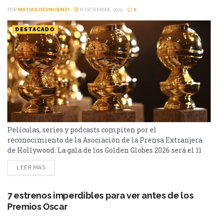
POR
MATIAS DEVINCENZI
8 DICIEMBRE, 2025
0
DESTACADO
Películas, series y podcasts compiten por el
reconocimiento de la Asociación de la Prensa Extranjera
de Hollywood. La gala de los Golden Globes 2026 será el 11
de enero. Los Golden Globes 2026 por fin anunciaron a sus
LEER MÁS
nominados, y esto comienza a revelar el panorama que
comienza a definir quiénes podrían dominar la
temporada de premios rumbo a los Oscar. Entre las más...
7 estrenos imperdibles para ver antes de los
Premios Oscar