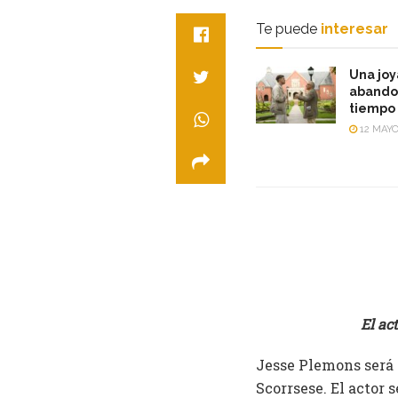
Te puede
interesar
Una joy
abandon
tiempo 
12 MAYO
El ac
Jesse Plemons será 
Scorrsese. El actor 