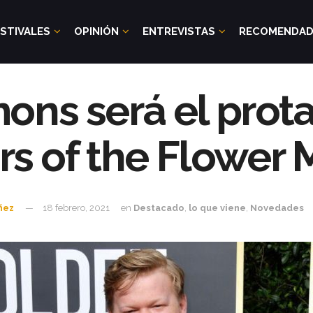
STIVALES
OPINIÓN
ENTREVISTAS
RECOMENDA
ons será el prot
ers of the Flower
ñez
18 febrero, 2021
en
Destacado
,
lo que viene
,
Novedades