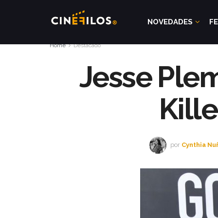
NOVEDADES
FE
Home
Destacado
Jesse Plem
Kill
por
Cynthia Nu