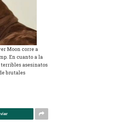
wer Moon corre a
mp. En cuanto a la
terribles asesinatos
de brutales
viar