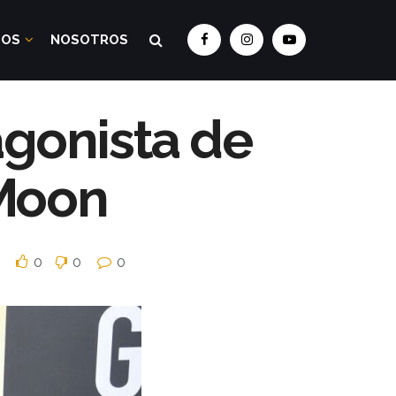
DOS
NOSOTROS
agonista de
 Moon
0
0
0