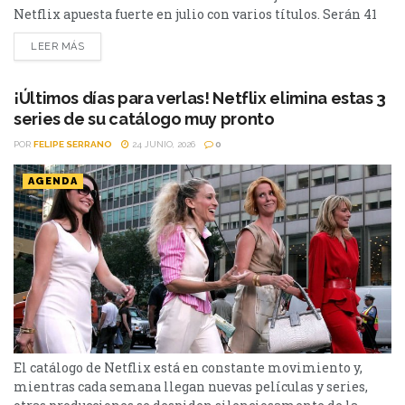
Netflix apuesta fuerte en julio con varios títulos. Serán 41
en total, entre los que se destacan: La casa de la pradera,
LEER MÁS
Heartstopper Forever y Enola Holmes 3. La lista completa,
a continuación. Series Los peores vecinos del mundo...
¡Últimos días para verlas! Netflix elimina estas 3
series de su catálogo muy pronto
POR
FELIPE SERRANO
24 JUNIO, 2026
0
AGENDA
El catálogo de Netflix está en constante movimiento y,
mientras cada semana llegan nuevas películas y series,