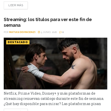
fuerte con una batería de lanzamientos que combinan
LEER MÁS
producciones locales y adaptaciones ambiciosas.
De Netflix a Disney+, pasando por Prime Video y HBO Max,
el menú tiene de todo. I Will Find You - Netflix Te
Streaming: los títulos para ver este fin de
encontraré es una miniserie basada en...
semana
POR
MATIAS DEVINCENZI
5 JUNIO, 2026
0
DESTACADO
Netflix, Prime Video, Disney+ y más plataformas de
streaming renuevan catálogo durante este fin de semana.
¿Qué hay disponible para mirar? Las plataformas pisan
fuerte con una batería de lanzamientos que combinan