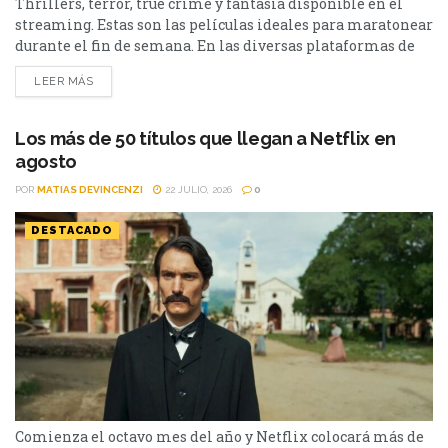
Thrillers, terror, true crime y fantasía disponible en el
streaming. Estas son las películas ideales para maratonear
durante el fin de semana. En las diversas plataformas de
streaming aparecen propuestas para todos los gustos: desde
LEER MÁS
un thriller español cargado de tensión y conspiraciones,
hasta un documental de true crime, una inquietante
película de terror psicológico y el esperado regreso de...
Los más de 50 títulos que llegan a Netflix en
agosto
POR
MATIAS DEVINCENZI
22 JULIO, 2026
0
DESTACADO
Comienza el octavo mes del año y Netflix colocará más de