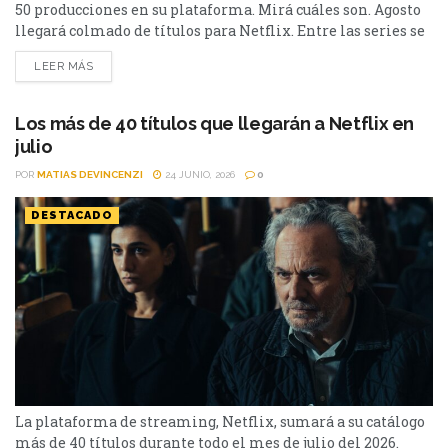
50 producciones en su plataforma. Mirá cuáles son. Agosto
llegará colmado de títulos para Netflix. Entre las series se
destacan: Moria y la segunda parte de Cien Años de
LEER MÁS
Soledad, además de Toda la verdad de mis mentiras. Como
películas estarán Susurran tu nombre y las sagas clásicas
de...
Los más de 40 títulos que llegarán a Netflix en
julio
POR
MATIAS DEVINCENZI
24 JUNIO, 2026
0
DESTACADO
La plataforma de streaming, Netflix, sumará a su catálogo
más de 40 títulos durante todo el mes de julio del 2026.