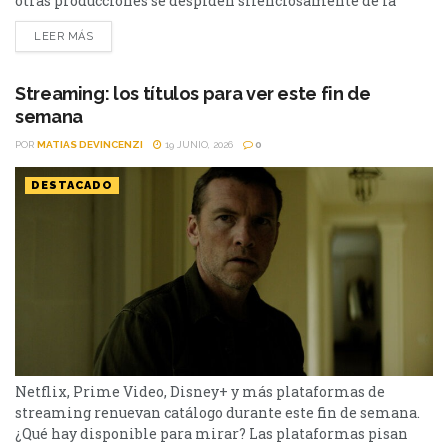
otras producciones se despiden silenciosamente de la
plataforma. Esta vez, tres títulos muy diferentes entre sí
LEER MÁS
abandonarán el servicio en los próximos días: El bosque,
Sex and the City y Man to Man. Si todavía las tenías
pendientes o pensabas volver a verlas,...
Streaming: los títulos para ver este fin de
semana
POR
MATIAS DEVINCENZI
19 JUNIO, 2026
0
DESTACADO
Netflix, Prime Video, Disney+ y más plataformas de
streaming renuevan catálogo durante este fin de semana.
¿Qué hay disponible para mirar? Las plataformas pisan