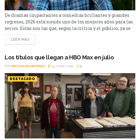
De dramas impactantes a comedias brillantes y grandes
regresos, 2026 está siendo uno de los mejores años para las
series. Estas son las que, según la crítica y el público, ya se
perfilan entre lo mejor de la temporada. Ingresamos en
LEER MÁS
julio, y desde Cinéfilos, escogimos las 10 mejores series del
2026. Pueden repasar el listado a continuación. 10. The...
Los títulos que llegan a HBO Max en julio
POR
MATIAS DEVINCENZI
29 JUNIO, 2026
0
DESTACADO