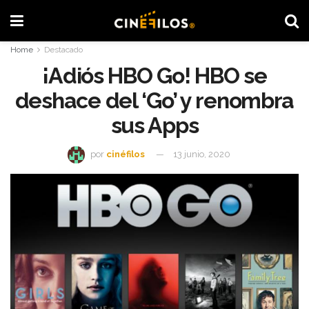
Home
Destacado
¡Adiós HBO Go! HBO se
deshace del ‘Go’ y renombra
sus Apps
por
cinéfilos
13 junio, 2020