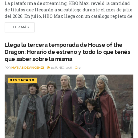
La plataforma de streaming, HBO Max, reveló la cantidad
de títulos que llegarán a su catálogo durante el mes de julio
del 2026. En julio, HBO Max llega con un catálogo repleto de
grandes estrenos para todos los gustos. Uno de los
LEER MÁS
lanzamientos más esperados es Stuart no logra salvar el
universo, el nuevo spin-off de The Big Bang Theory...
Llega la tercera temporada de House of the
Dragon: Horario de estreno y todo lo que tenés
que saber sobre la misma
POR
MATIAS DEVINCENZI
19 JUNIO, 2026
0
DESTACADO