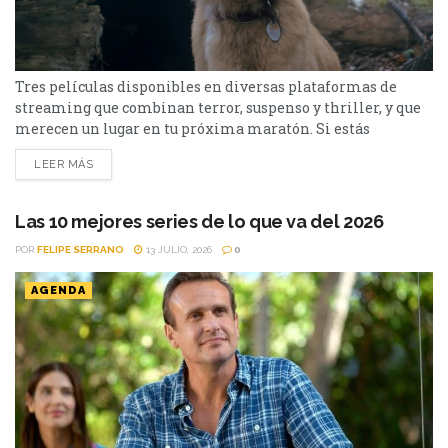
Tres películas disponibles en diversas plataformas de
streaming que combinan terror, suspenso y thriller, y que
merecen un lugar en tu próxima maratón. Si estás
buscando qué ver en streaming, hay tres películas muy
LEER MÁS
diferentes entre sí que llegaron a las principales
plataformas y merecen una oportunidad. Desde una
brillante sátira con humor negro y suspenso, pasando por
Las 10 mejores series de lo que va del 2026
una original...
POR
FELIPE SERRANO
13 JULIO, 2026
0
AGENDA