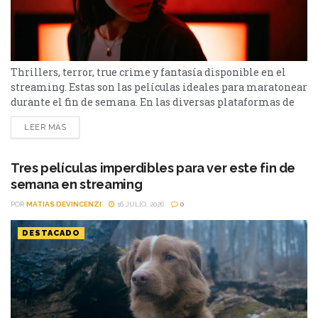
Thrillers, terror, true crime y fantasía disponible en el
streaming. Estas son las películas ideales para maratonear
durante el fin de semana. En las diversas plataformas de
streaming aparecen propuestas para todos los gustos: desde
LEER MÁS
un thriller español cargado de tensión y conspiraciones,
hasta un documental de true crime, una inquietante
película de terror psicológico y el esperado regreso de...
Tres películas imperdibles para ver este fin de
semana en streaming
POR
MATIAS DEVINCENZI
16 JULIO, 2026
0
DESTACADO