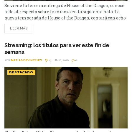
Se viene la tercera entrega de House of the Dragon, conocé
todo al respecto sobre la misma en la siguiente nota. La
nueva temporada de House of the Dragon, contará con ocho
episodios que se emitirán semanalmente, y está previsto
LEER MÁS
que finalice el 9 de agosto. Basada en “Fuego y Sangre” de
George R.R. Martin, la serie, ambientada 200 años antes...
Streaming: los títulos para ver este fin de
semana
POR
MATIAS DEVINCENZI
19 JUNIO, 2026
0
DESTACADO