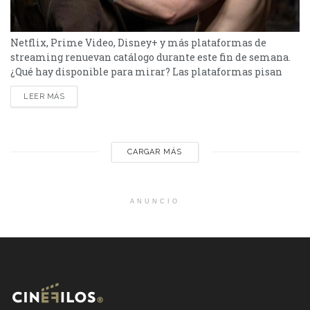
Netflix, Prime Video, Disney+ y más plataformas de
streaming renuevan catálogo durante este fin de semana.
¿Qué hay disponible para mirar? Las plataformas pisan
fuerte con una batería de lanzamientos que combinan
LEER MÁS
producciones locales y adaptaciones ambiciosas. De Netflix
a Disney+, pasando por Prime Video y HBO Max, el menú
tiene de todo. Half Man – HBO Max Es una...
CARGAR MÁS
ANUNCIO