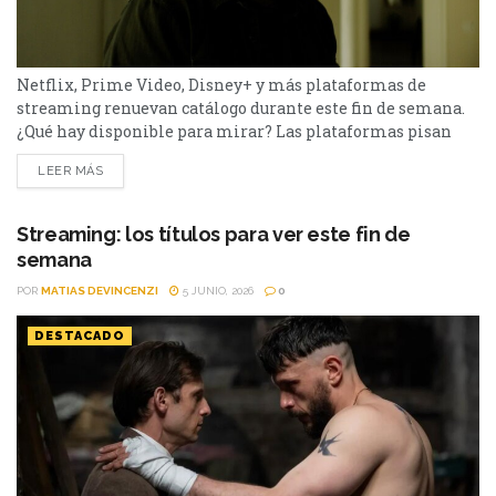
Netflix, Prime Video, Disney+ y más plataformas de
streaming renuevan catálogo durante este fin de semana.
¿Qué hay disponible para mirar? Las plataformas pisan
fuerte con una batería de lanzamientos que combinan
LEER MÁS
producciones locales y adaptaciones ambiciosas.
De Netflix a Disney+, pasando por Prime Video y HBO Max,
el menú tiene de todo. I Will Find You - Netflix Te
Streaming: los títulos para ver este fin de
encontraré es una miniserie basada en...
semana
POR
MATIAS DEVINCENZI
5 JUNIO, 2026
0
DESTACADO