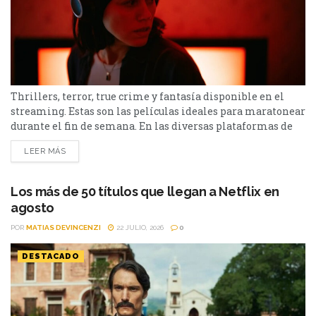
Thrillers, terror, true crime y fantasía disponible en el
streaming. Estas son las películas ideales para maratonear
durante el fin de semana. En las diversas plataformas de
streaming aparecen propuestas para todos los gustos: desde
LEER MÁS
un thriller español cargado de tensión y conspiraciones,
hasta un documental de true crime, una inquietante
película de terror psicológico y el esperado regreso de...
Los más de 50 títulos que llegan a Netflix en
agosto
POR
MATIAS DEVINCENZI
22 JULIO, 2026
0
DESTACADO