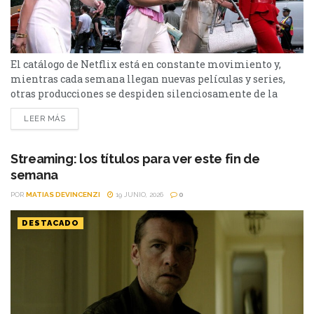
El catálogo de Netflix está en constante movimiento y,
mientras cada semana llegan nuevas películas y series,
otras producciones se despiden silenciosamente de la
plataforma. Esta vez, tres títulos muy diferentes entre sí
LEER MÁS
abandonarán el servicio en los próximos días: El bosque,
Sex and the City y Man to Man. Si todavía las tenías
pendientes o pensabas volver a verlas,...
Streaming: los títulos para ver este fin de
semana
POR
MATIAS DEVINCENZI
19 JUNIO, 2026
0
DESTACADO