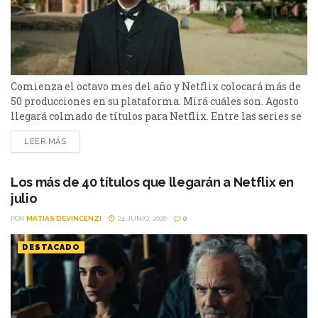
Comienza el octavo mes del año y Netflix colocará más de
50 producciones en su plataforma. Mirá cuáles son. Agosto
llegará colmado de títulos para Netflix. Entre las series se
destacan: Moria y la segunda parte de Cien Años de
LEER MÁS
Soledad, además de Toda la verdad de mis mentiras. Como
películas estarán Susurran tu nombre y las sagas clásicas
de...
Los más de 40 títulos que llegarán a Netflix en
julio
POR
MATIAS DEVINCENZI
24 JUNIO, 2026
0
DESTACADO