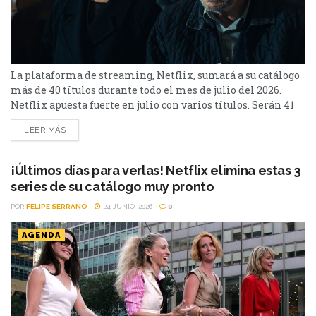
La plataforma de streaming, Netflix, sumará a su catálogo
más de 40 títulos durante todo el mes de julio del 2026.
Netflix apuesta fuerte en julio con varios títulos. Serán 41
en total, entre los que se destacan: La casa de la pradera,
LEER MÁS
Heartstopper Forever y Enola Holmes 3. La lista completa,
a continuación. Series Los peores vecinos del mundo...
¡Últimos días para verlas! Netflix elimina estas 3
series de su catálogo muy pronto
POR
FELIPE SERRANO
24 JUNIO, 2026
0
AGENDA