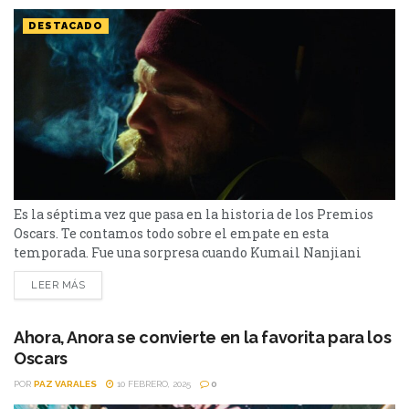
DESTACADO
Es la séptima vez que pasa en la historia de los Premios
Oscars. Te contamos todo sobre el empate en esta
temporada. Fue una sorpresa cuando Kumail Nanjiani
pronunció un empate en la gala 98 de los Premios Oscars.
LEER MÁS
Se trata de la categoría de Mejor Cortometraje. Esto no
sucedía desde el 2012, cuando hubo un empate por Mejor
Edición...
Ahora, Anora se convierte en la favorita para los
Oscars
POR
PAZ VARALES
10 FEBRERO, 2025
0