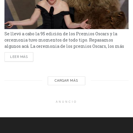
Se llevó a cabo la 95 edición de los Premios Oscars y la
ceremonia tuvo momentos de todo tipo. Repasamos
algunos acá. La ceremonia de los premios Oscars, los más
prestigiosos de la industria, fue realizada en la noche del
LEER MÁS
12 de Marzo en un evento cordial que contó con algunos
momentos que la hicieron más especial. Hacemos un
breve...
CARGAR MÁS
ANUNCIO