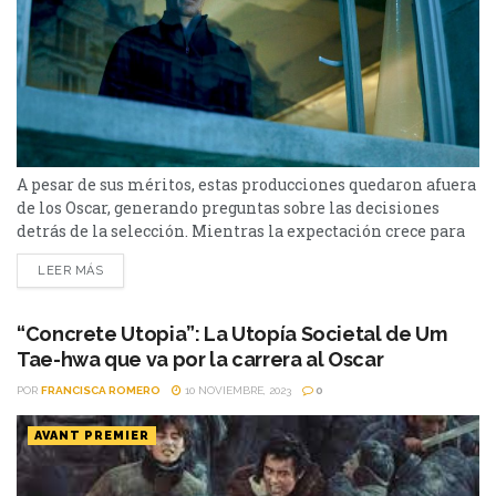
A pesar de sus méritos, estas producciones quedaron afuera
de los Oscar, generando preguntas sobre las decisiones
detrás de la selección. Mientras la expectación crece para
la 96º edición de los Premios Oscar, las recientes
LEER MÁS
nominaciones trajeron consigo tanta emoción como
reconocimi. Sin embargo, entre las luces brillantes,
también se vislumbran sombras de notables ausencias que
“Concrete Utopia”: La Utopía Societal de Um
dejaron a muchos cinéfilos...
Tae-hwa que va por la carrera al Oscar
POR
FRANCISCA ROMERO
10 NOVIEMBRE, 2023
0
AVANT PREMIER