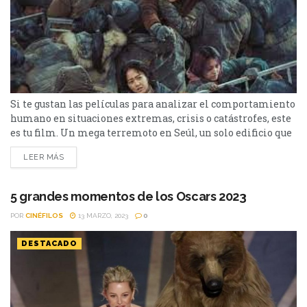
Si te gustan las películas para analizar el comportamiento
humano en situaciones extremas, crisis o catástrofes, este
es tu film. Un mega terremoto en Seúl, un solo edificio que
lo resiste y que se erige entre un horizonte de escombros y
LEER MÁS
polvareda, un crescendo de "modo de supervivencia" y una
comunidad que va jugando con la psique de sus
protagonistas...
5 grandes momentos de los Oscars 2023
POR
CINÉFILOS
13 MARZO, 2023
0
DESTACADO