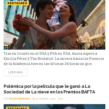
DESTACADO
Tras en triunfo en el DGA y PGA en USA, Anora superó a
Emilia Pérez y The Brutalist. La carrera hacia los Premios
de la Academia tuvo en las últimas 24 horas un giro
inesperado. Este fin de semana, la película "Anora", de Sean
LEER MÁS
Baker, se alzó con los máximos galardones en las
ceremonias del Sindicato de Directores (DGA)
y Productores (PGA) de Estados Unidos, celebradas en Los...
Polémica por la película que le ganó a La
Sociedad de La nieve en los Premios BAFTA
POR
FELIPE SERRANO
19 FEBRERO, 2024
0
DESTACADO