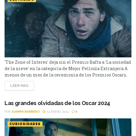
'The Zone of Interes' deja sin el Premio Bafta a 'La sociedad
de la nieve' en la categoría de Mejor Película Extranjera A
menos de un mes de la ceremonia de los Premios Oscars,
anoche se llevaron a cabo los británicos Premios BAFTA y
LEER MÁS
La Sociedad de la Nieve tenía muchas expectativas de
levantar un galardón, tras arrasar en los...
Las grandes olvidadas de los Oscar 2024
POR
JUAMPA BARBERO
24 ENERO, 2024
0
CURIOSIDADES