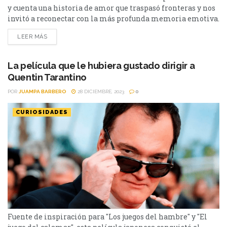
y cuenta una historia de amor que traspasó fronteras y nos
invitó a reconectar con la más profunda memoria emotiva.
La nueva película de la realizadora Maite Alberdi (El
LEER MÁS
Agente Topo) es La Memoria infinita y se convirtió en uno
de los documentales más aclamados del 2023 y el más
visto en...
La película que le hubiera gustado dirigir a
Quentin Tarantino
POR
JUAMPA BARBERO
28 DICIEMBRE, 2023
0
CURIOSIDADES
Fuente de inspiración para "Los juegos del hambre" y "El