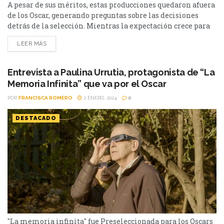
A pesar de sus méritos, estas producciones quedaron afuera
de los Oscar, generando preguntas sobre las decisiones
detrás de la selección. Mientras la expectación crece para
la 96º edición de los Premios Oscar, las recientes
LEER MÁS
nominaciones trajeron consigo tanta emoción como
reconocimi. Sin embargo, entre las luces brillantes,
también se vislumbran sombras de notables ausencias que
Entrevista a Paulina Urrutia, protagonista de “La
dejaron a muchos cinéfilos...
Memoria Infinita” que va por el Oscar
POR
FRANCISCA ROMERO
2 ENERO, 2024
0
DESTACADO
"La memoria infinita" fue Preseleccionada para los Oscars