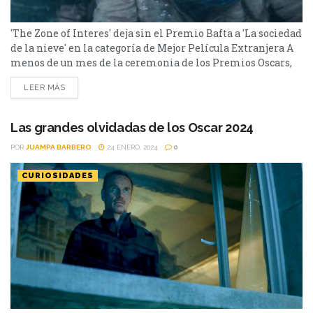
'The Zone of Interes' deja sin el Premio Bafta a 'La sociedad
de la nieve' en la categoría de Mejor Película Extranjera A
menos de un mes de la ceremonia de los Premios Oscars,
anoche se llevaron a cabo los británicos Premios BAFTA y
LEER MÁS
La Sociedad de la Nieve tenía muchas expectativas de
levantar un galardón, tras arrasar en los...
Las grandes olvidadas de los Oscar 2024
POR
JUAMPA BARBERO
24 ENERO, 2024
0
CURIOSIDADES