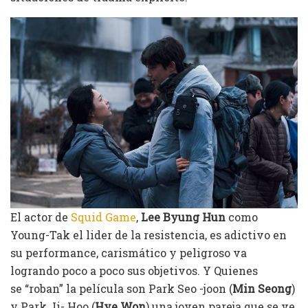
El actor de
Squid Game
,
Lee Byung Hun
como
Young-Tak el lider de la resistencia, es adictivo en
su performance, carismático y peligroso va
logrando poco a poco sus objetivos. Y Quienes
se “roban” la película son Park Seo -joon (
Min Seong
)
y Park Ji- Hoo (
Hye Won
) una joven pareja que se ve