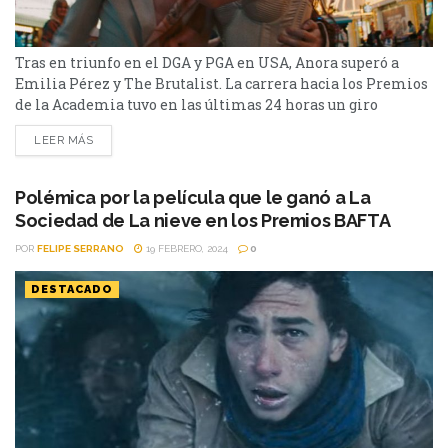
Tras en triunfo en el DGA y PGA en USA, Anora superó a
Emilia Pérez y The Brutalist. La carrera hacia los Premios
de la Academia tuvo en las últimas 24 horas un giro
inesperado. Este fin de semana, la película "Anora", de Sean
LEER MÁS
Baker, se alzó con los máximos galardones en las
ceremonias del Sindicato de Directores (DGA)
y Productores (PGA) de Estados Unidos, celebradas en Los...
Polémica por la película que le ganó a La
Sociedad de La nieve en los Premios BAFTA
POR
FELIPE SERRANO
19 FEBRERO, 2024
0
DESTACADO