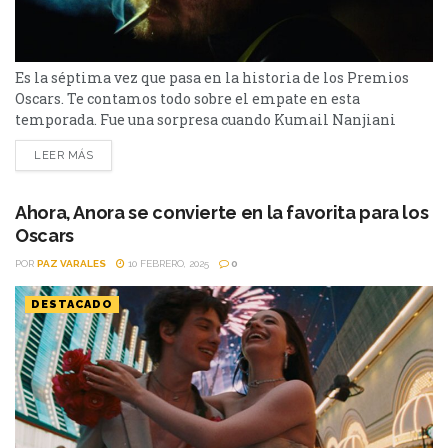
Es la séptima vez que pasa en la historia de los Premios
Oscars. Te contamos todo sobre el empate en esta
temporada. Fue una sorpresa cuando Kumail Nanjiani
pronunció un empate en la gala 98 de los Premios Oscars.
LEER MÁS
Se trata de la categoría de Mejor Cortometraje. Esto no
sucedía desde el 2012, cuando hubo un empate por Mejor
Edición...
Ahora, Anora se convierte en la favorita para los
Oscars
POR
PAZ VARALES
10 FEBRERO, 2025
0
DESTACADO