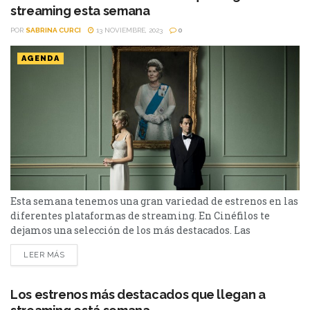
streaming esta semana
POR
SABRINA CURCI
13 NOVIEMBRE, 2023
0
AGENDA
Esta semana tenemos una gran variedad de estrenos en las
diferentes plataformas de streaming. En Cinéfilos te
dejamos una selección de los más destacados. Las
diferentes plataformas de streaming están
LEER MÁS
constantemente subiendo y estrenando nuevos contenidos,
por lo que nunca nos va a faltar algo nuevo que ver. Estos
son los estrenos de esta semana en Netflix, Disney+,
Los estrenos más destacados que llegan a
Movistar+ y...