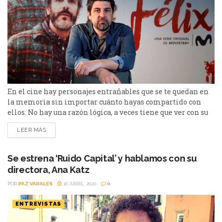
En el cine hay personajes entrañables que se te quedan en
la memoria sin importar cuánto hayas compartido con
ellos. No hay una razón lógica, a veces tiene que ver con su
historia, otras con la forma en la que fueron construidos o
LEER MÁS
incluso las interpretaciones que los componen. Lo único
seguro es que nacen de la mente de un...
Se estrena ‘Ruido Capital’ y hablamos con su
directora, Ana Katz
POR
PAZ VARALES
16 ABRIL, 2020
0
ENTREVISTAS