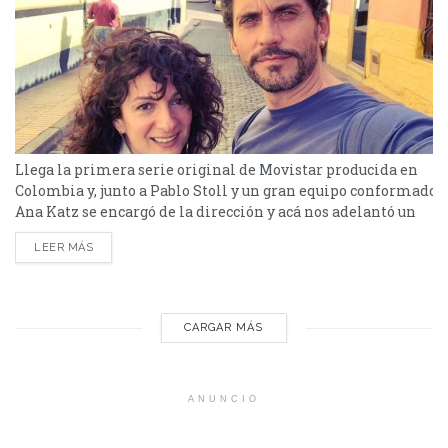
Llega la primera serie original de Movistar producida en
Colombia y, junto a Pablo Stoll y un gran equipo conformado 
Ana Katz se encargó de la dirección y acá nos adelantó un
poco de esta novedosa producción. ‘Ruido Capital’ es una
LEER MÁS
comedia sobre adolescencia, música y amistad creada por
Mauricio Leiva-Cock y ambientada en la Bogotá de los años
noventa. En esta trinchera urbana, Simón Cuervo y
Valentina León, de...
CARGAR MÁS
ANUNCIO