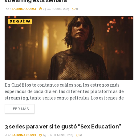
streaming está semana
POR
SABRINA CURCI
23 OCTUBRE, 2023
0
DE QUÉ VA
En Cinéfilos te contamos cuáles son los estrenos más
esperados de cada día en las diferentes plataformas de
streaming, tanto series como películas Los estrenos de
cada semana en las diferentes plataformas de streaming,
LEER MÁS
como Netflix o HBO Max, siempre se destacan por su
variedad. Esta semana podes ver estrenos tanto de series
como de películas, y disponibles para todos...
3 series para ver si te gustó “Sex Education”
POR
SABRINA CURCI
29 SEPTIEMBRE, 2023
0