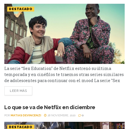
DESTACADO
La serie “Sex Education" de Netflix estrenó su última
temporada y en cinéfilos te traemos otras series similares
de adolescentes para continuar con el mood La serie "Sex
Education", de Netflix, trata sobre dos alumnos de la
LEER MÁS
escuela Moordale que luego de percatarse de las variadas
preocupaciones, conflictos y preguntas que estan teniendo
sus compañeros respecto al sexo, deciden abrir...
Lo que se va de Netflix en diciembre
POR
MATIAS DEVINCENZI
28 NOVIEMBRE, 2020
0
DESTACADO