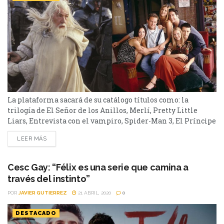
La plataforma sacará de su catálogo títulos como: la
trilogía de El Señor de los Anillos, Merlí, Pretty Little
Liars, Entrevista con el vampiro, Spider-Man 3, El Príncipe
de Bel-Air y En busca de la felicidad, entre otros. En el
LEER MÁS
último mes del año son varias las películas, series y
documentales que abandonarán la plataforma de
streaming que más suscriptores...
Cesc Gay: “Félix es una serie que camina a
través del instinto”
POR
JAVIER GUTIERREZ
21 ABRIL, 2020
0
DESTACADO