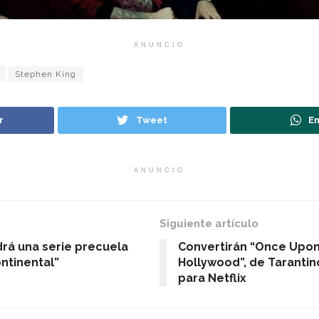
ANUNCIO
Stephen King
r
Tweet
En
ANUNCIO
Siguiente artículo
drá una serie precuela
Convertirán “Once Upon
ntinental”
Hollywood”, de Tarantin
para Netflix