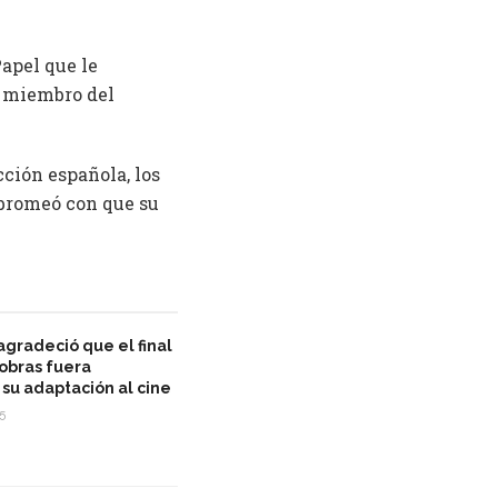
Papel que le
o miembro del
ción española, los
l bromeó con que su
gradeció que el final
 obras fuera
su adaptación al cine
5