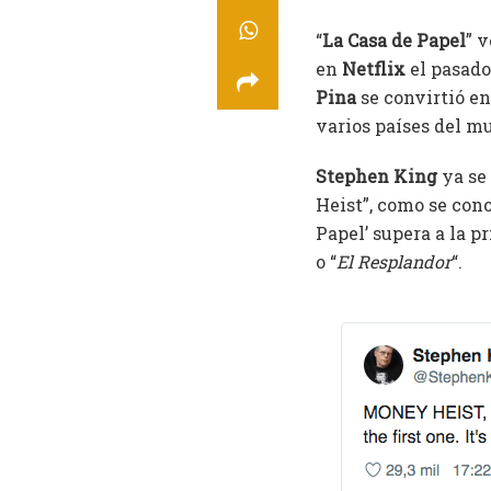
“
La Casa de Papel
” 
en
Netflix
el pasado
Pina
se convirtió en
varios países del m
Stephen King
ya se
Heist”, como se cono
Papel’ supera a la p
o “
El Resplandor
“.