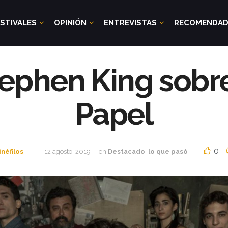
STIVALES
OPINIÓN
ENTREVISTAS
RECOMENDA
tephen King sobr
Papel
0
inéfilos
12 agosto, 2019
en
Destacado
,
lo que pasó