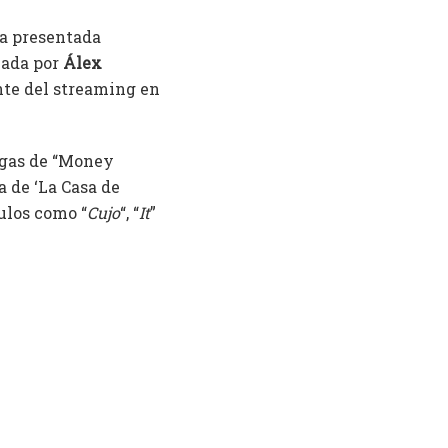
da presentada
eada por
Álex
ante del streaming en
egas de “Money
a de ‘La Casa de
tulos como “
Cujo
“, “
It
”