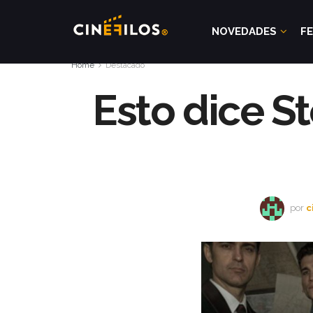
NOVEDADES
FE
Home
Destacado
Esto dice S
por
c