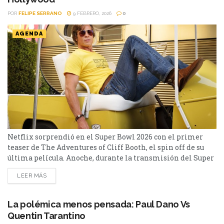
POR
FELIPE SERRANO
9 FEBRERO, 2026
0
AGENDA
Netflix sorprendió en el Super Bowl 2026 con el primer
teaser de The Adventures of Cliff Booth, el spin off de su
última película. Anoche, durante la transmisión del Super
Bowl, Netflix le regaló a los amantes del cine uno de los
LEER MÁS
momentos más excitantes del día: la primera mirada al
esperado spin-off de Once Upon a Time… in Hollywood....
La polémica menos pensada: Paul Dano Vs
Quentin Tarantino