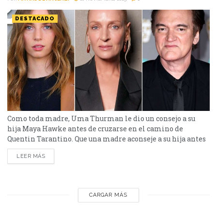
DESTACADO
Como toda madre, Uma Thurman le dio un consejo a su
hija Maya Hawke antes de cruzarse en el camino de
Quentin Tarantino. Que una madre aconseje a su hija antes
de un trabajo nuevo no sorprende a nadie. Lo que sí
LEER MÁS
sorprende es el tipo de consejo. Maya Hawke lo reveló
entre risas: antes de filmar su participación en...
CARGAR MÁS