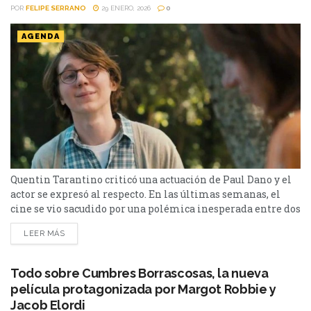
POR
FELIPE SERRANO
29 ENERO, 2026
0
AGENDA
Quentin Tarantino criticó una actuación de Paul Dano y el
actor se expresó al respecto. En las últimas semanas, el
cine se vio sacudido por una polémica inesperada entre dos
figuras respetadas de Hollywood: Paul Dano y Quentin
LEER MÁS
Tarantino. Lo que empezó como un comentario personal se
transformó en un debate que cruzó a toda la industria
cinematográfica. Durante una...
Todo sobre Cumbres Borrascosas, la nueva
película protagonizada por Margot Robbie y
Jacob Elordi