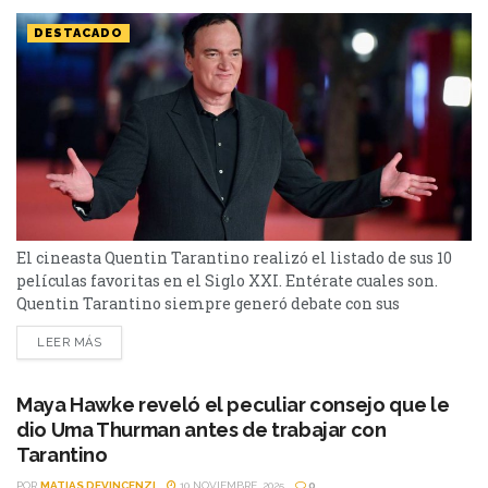
DESTACADO
El cineasta Quentin Tarantino realizó el listado de sus 10
películas favoritas en el Siglo XXI. Entérate cuales son.
Quentin Tarantino siempre generó debate con sus
opiniones cinéfilas, y cada vez que comparte un ranking, el
LEER MÁS
mundo del cine escucha. Esta vez, el director reveló cuáles
son, para él, las mejores películas del Siglo XXI. Su
selección abarca acción, animación,...
Maya Hawke reveló el peculiar consejo que le
dio Uma Thurman antes de trabajar con
Tarantino
POR
MATIAS DEVINCENZI
10 NOVIEMBRE, 2025
0