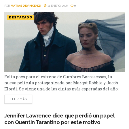
POR
MATIAS DEVINCENZI
21 ENERO, 2026
0
DESTACADO
Falta poco para el estreno de Cumbres Borrascosas, la
nueva película protagonizada por Margot Robbie y Jacob
Elordi. Se viene una de las cintas más esperadas del año:
Cumbres Borrascosas. La misma es una película dramática
LEER MÁS
escrita, dirigida y producida por Emerald Fennell, basada
en la novela homónima de 1847 de Emily Brontë. Está
protagonizada por Margot Robbie y Jacob...
Jennifer Lawrence dice que perdió un papel
con Quentin Tarantino por este motivo