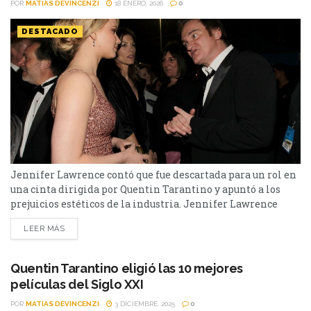
POR
MATIAS DEVINCENZI
18 ENERO, 2026
0
DESTACADO
Jennifer Lawrence contó que fue descartada para un rol en
una cinta dirigida por Quentin Tarantino y apuntó a los
prejuicios estéticos de la industria. Jennifer Lawrence
sorprendió al recordar una experiencia frustrante de su
LEER MÁS
carrera vinculada a Quentin Tarantino. En una entrevista
reciente, la actriz aseguró que estuvo cerca de participar en
Once Upon a Time… in Hollywood, pero...
Quentin Tarantino eligió las 10 mejores
películas del Siglo XXI
POR
MATIAS DEVINCENZI
3 DICIEMBRE, 2025
0