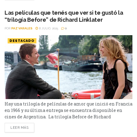
más reconocidos, la revista TIME. En variada selección
para todos los gustos...
Las películas que tenés que ver si te gustó la
“trilogía Before” de Richard Linklater
POR
PAZ VARALES
8 JULIO, 2025
0
DESTACADO
Hay una trilogía de películas de amor que inició en Francia
en 1966 y su última entrega se encuentra disponible en
cines de Argentina. La trilogía Before de Richard
Linklater que comenzó con Before Sunrise y continuó con
LEER MÁS
dos secuelas, Before Sunset y Before Midnight, se ubica
indiscutidamente entre las mejores trilogías de películas