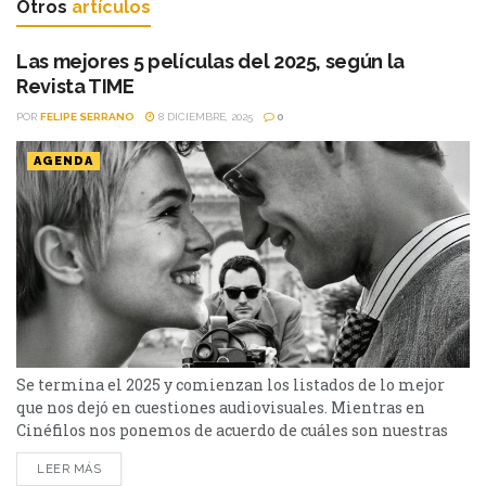
Otros
artículos
Las mejores 5 películas del 2025, según la
Revista TIME
POR
FELIPE SERRANO
8 DICIEMBRE, 2025
0
AGENDA
Se termina el 2025 y comienzan los listados de lo mejor
que nos dejó en cuestiones audiovisuales. Mientras en
Cinéfilos nos ponemos de acuerdo de cuáles son nuestras
mejores 10 películas del 2025, como hacemos cada año, te
LEER MÁS
contamos cuáles son las favoritas de uno de los medios