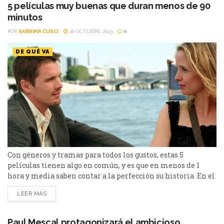
años en...
5 películas muy buenas que duran menos de 90
minutos
POR
SABRINA CURCI
20 OCTUBRE, 2023
0
DE QUÉ VA
Con géneros y tramas para todos los gustos, estas 5
películas tienen algo en común, y es que en menos de 1
hora y media saben contar a la perfección su historia En el
último tiempo hemos sido testigos de películas eternas
LEER MÁS
como lo son “Oppenheimer” o “Avatar: el sentido del agua”,
que aunque sus directores y actores lograron que...
Paul Mescal protagonizará el ambicioso