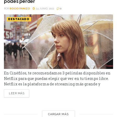
podés perder
POR
ROCIO PANIZO
24 JUNIO, 2022
0
DESTACADO
En Cinéfilos, te recomendamos 3 películas disponibles en
Netflix para que puedas elegir qué ver en tu tiempo libre.
Netflix es la plataforma de streaming más grande y
conocida de todas. Ofrece películas de todos los géneros y
LEER MÁS
de varios lugares del mundo. Algunas veces, las películas
quedan “escondidas” tras los estrenos que pone la
plataforma en el inicio de cada perfil. Por...
CARGAR MÁS