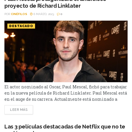
proyecto de Richard Linklater
POR
CINÉFILOS
6 MARZO, 2023
0
DESTACADO
El actor nominado al Oscar, Paul Mescal, fichó para trabajar
en la nueva película de Richard Linklater. Paul Mescal está
en el auge de su carrera. Actualmente está nominado a
Mejor actor en los Premios Oscars por su actuación en
LEER MÁS
Aftersun, recientemente se dio a conocer que será el
protagonista de la secuela de Gladiador, donde fue elegido
por Ridley Scott por...
Las 3 películas destacadas de Netflix que no te