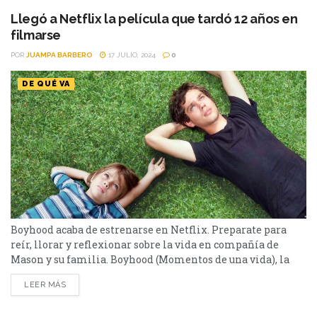
y la más romántica de la...
Llegó a Netflix la película que tardó 12 años en
filmarse
POR
JUAMPA BARBERO
17 JULIO, 2024
0
DE QUÉ VA
Boyhood acaba de estrenarse en Netflix. Preparate para
reír, llorar y reflexionar sobre la vida en compañía de
Mason y su familia. Boyhood (Momentos de una vida), la
obra maestra de Richard Linklater aterrizó en Netflix, una
LEER MÁS
experiencia cinematográfica única en su forma y mensaje.
A lo largo de casi tres horas, somos testigos del paso de 12