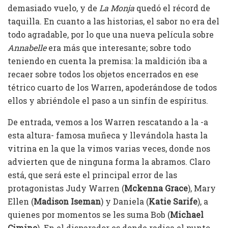
demasiado vuelo, y de
La Monja
quedó el récord de
taquilla. En cuanto a las historias, el sabor no era del
todo agradable, por lo que una nueva película sobre
Annabelle
era más que interesante; sobre todo
teniendo en cuenta la premisa: la maldición iba a
recaer sobre todos los objetos encerrados en ese
tétrico cuarto de los Warren, apoderándose de todos
ellos y abriéndole el paso a un sinfín de espíritus.
De entrada, vemos a los Warren rescatando a la -a
esta altura- famosa muñeca y llevándola hasta la
vitrina en la que la vimos varias veces, donde nos
advierten que de ninguna forma la abramos. Claro
está, que será este el principal error de las
protagonistas Judy Warren (
Mckenna Grace
), Mary
Ellen (
Madison Iseman
) y Daniela (
Katie Sarife
), a
quienes por momentos se les suma Bob (
Michael
Cimino
). En el disparador es donde radica el punto