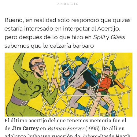
ANUNCIO
Bueno, en realidad sólo respondió que quizás
estaría interesado en interpetar al Acertijo,
pero después de lo que hizo en
Split
y
Glass
sabemos que le calzaría bárbaro
El último acertijo del que tenemos memoria fue el
de
Jim Carrey
en
Batman Forever
(1995). De allí en
adelante, hubo una sucesión de
Jokers
-Desde Heath