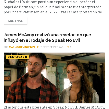
Nicholas Hoult compartió su experiencia al perder el
papel de Batman, un rol que finalmente fue interpretado
por Robert Pattinson en el 2022. Tras la interpretación de
Ben Affleck, el papel de Batman había quedado vacante.
LEER MÁS
Fue entonces que, para la película de Matt Reeves, el
elegido fue Robert Pattinson. Pero el actor de Harry Potter
y Crepúsculo, no fue...
James McAvoy realizó una revelación que
influyó en el rodaje de Speak No Evil
POR
MATIAS DEVINCENZI
18 SEPTIEMBRE, 2024
0
DESTACADO
El actor que está presente en Speak No Evil, James McAvoy,