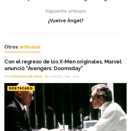
Siguiente artículo
¿Vuelve Ángel?
Otros
artículos
Con el regreso de los X-Men originales, Marvel
anunció “Avengers: Doomsday”
POR
FRANCISCO BLASON
27 MARZO, 2025
0
DESTACADO