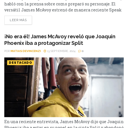
habló con la prensa sobre como preparó su personaje. El
versátil James McAvoy estrenó de manera reciente Speak
No Evil. El remake americano que no convenció ni a la
LEER MÁS
crítica ni al público, por la cual, el actor tomó una decisión
antes de comenzar a rodarla. ¿Sabías que, en...
¡No era él! James McAvoy reveló que Joaquín
Phoenix iba a protagonizar Split
POR
MATIAS DEVINCENZI
13 SEPTIEMBRE, 2024
0
DESTACADO
En una reciente entrevista, James McAvoy dijo que Joaquin
Phoenix iba a estar en su papel en la cinta Split y abandonó