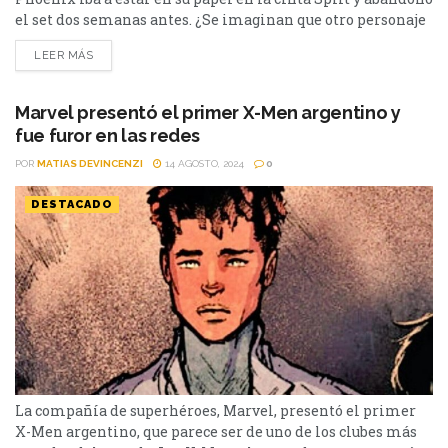
el set dos semanas antes. ¿Se imaginan que otro personaje
esté detrás de la frase “No fui yo, fue Patricia”? Es que
LEER MÁS
James McAvoy, en Split, se convirtió en uno de los memes
más utilizados en las diversas...
Marvel presentó el primer X-Men argentino y
fue furor en las redes
POR
MATIAS DEVINCENZI
14 AGOSTO, 2024
0
DESTACADO
La compañía de superhéroes, Marvel, presentó el primer
X-Men argentino, que parece ser de uno de los clubes más