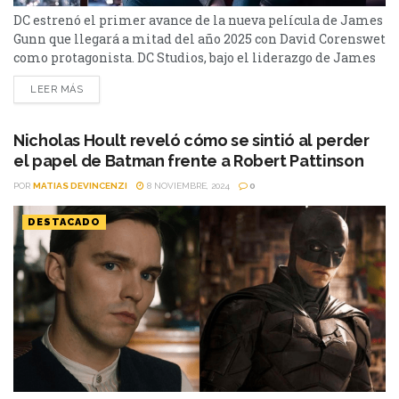
DC estrenó el primer avance de la nueva película de James
Gunn que llegará a mitad del año 2025 con David Corenswet
como protagonista. DC Studios, bajo el liderazgo de James
Gunn y Peter Safran, se prepara para dar un giro radical al
LEER MÁS
universo cinematográfico con el lanzamiento de
"Superman: Legacy". Este largometraje, que marca el inicio
del capítulo uno...
Nicholas Hoult reveló cómo se sintió al perder
el papel de Batman frente a Robert Pattinson
POR
MATIAS DEVINCENZI
8 NOVIEMBRE, 2024
0
DESTACADO