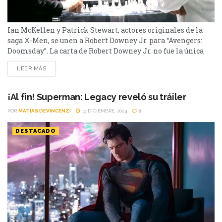
Ian McKellen y Patrick Stewart, actores originales de la
saga X-Men, se unen a Robert Downey Jr. para “Avengers:
Doomsday”. La carta de Robert Downey Jr. no fue la única
que Marvel tenía bajo la manga para que Avengers:
LEER MÁS
Doomsday sea un éxito rotundo en la taquilla. La nueva
película tendrá el retorno de Ian McKellen y Patrick
Stewart, que...
¡Al fin! Superman: Legacy reveló su tráiler
POR
MATIAS DEVINCENZI
19 DICIEMBRE, 2024
0
DESTACADO