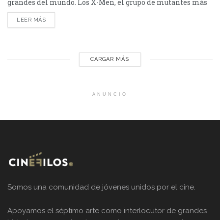
grandes del mundo. Los X-Men, el grupo de mutantes más
famoso de Marvel, presentó a un nuevo miembro y es
LEER MÁS
argentino. Valentín Correa es un joven nacido en Buenos
Aires "con un agujero negro en lugar de corazón".
"Abandonado por sus...
CARGAR MÁS
ANUNCIO
Somos una comunidad de jóvenes unidos por el cine.
Apoyamos el séptimo arte como interlocutor de grandes