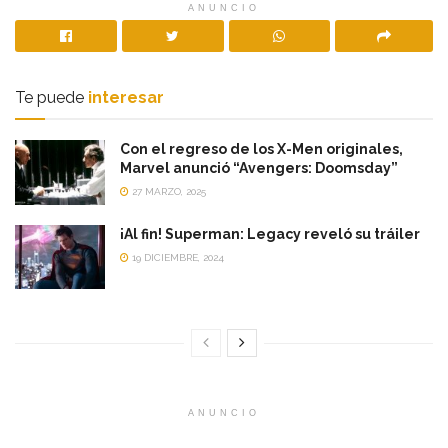
ANUNCIO
Te puede
interesar
Con el regreso de los X-Men originales,
Marvel anunció “Avengers: Doomsday”
27 MARZO, 2025
¡Al fin! Superman: Legacy reveló su tráiler
19 DICIEMBRE, 2024
ANUNCIO