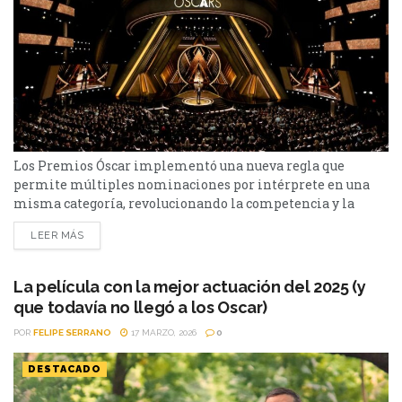
Los Premios Óscar implementó una nueva regla que
permite múltiples nominaciones por intérprete en una
misma categoría, revolucionando la competencia y la
estrategia de los estudios. Los Premios Óscar acaba de
LEER MÁS
introducir una modificación que puede cambiar por
completo la dinámica de las nominaciones actorales:
desde ahora, intérpretes podrán ser nominados más de
La película con la mejor actuación del 2025 (y
una vez en la misma categoría por...
que todavía no llegó a los Oscar)
POR
FELIPE SERRANO
17 MARZO, 2026
0
DESTACADO