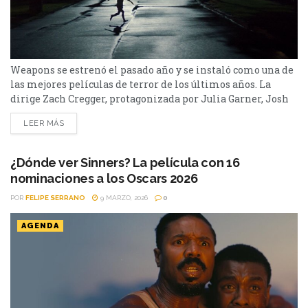
Weapons se estrenó el pasado año y se instaló como una de
las mejores películas de terror de los últimos años. La
dirige Zach Cregger, protagonizada por Julia Garner, Josh
Brolin, Amy Madigan, entre otros. La hora de la
LEER MÁS
desaparición cuenta la historia de una desaparición de
todo un grupo de niños. Su sinopsis dice: “Cuando todos los
alumnos de...
¿Dónde ver Sinners? La película con 16
nominaciones a los Oscars 2026
POR
FELIPE SERRANO
9 MARZO, 2026
0
AGENDA