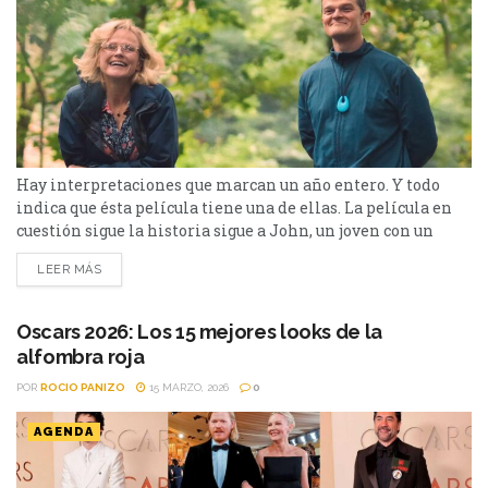
Hay interpretaciones que marcan un año entero. Y todo
indica que ésta película tiene una de ellas. La película en
cuestión sigue la historia sigue a John, un joven con un
futuro prometedor cuya vida cambia por completo cuando,
LEER MÁS
en el colegio, comienzan a aparecer tics involuntarios y
explosiones verbales que nadie logra comprender. A partir
de ese momento, enfrenta...
Oscars 2026: Los 15 mejores looks de la
alfombra roja
POR
ROCIO PANIZO
15 MARZO, 2026
0
AGENDA