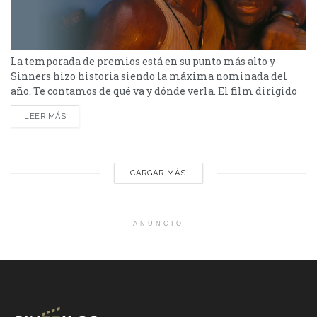
La temporada de premios está en su punto más alto y
Sinners hizo historia siendo la máxima nominada del
año. Te contamos de qué va y dónde verla. El film dirigido
por Ryan Coogler, Sinners, se convirtió en la película con
LEER MÁS
más nominaciones en la 98ª edición de los Premios Óscar
2026, alcanzando un récord de 16 candidaturas. Tras su...
CARGAR MÁS
ANUNCIO