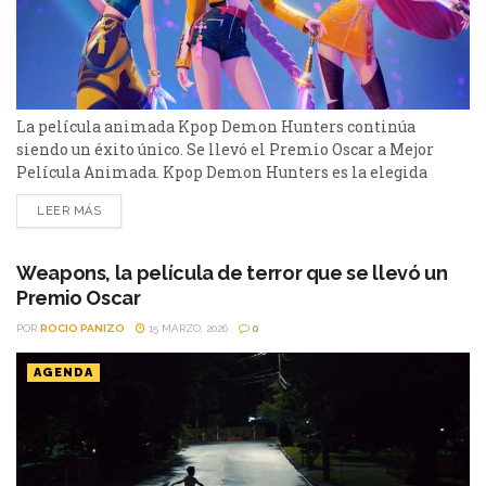
La película animada Kpop Demon Hunters continúa
siendo un éxito único. Se llevó el Premio Oscar a Mejor
Película Animada. Kpop Demon Hunters es la elegida
como Mejor Película Animada dentro de los Premios
LEER MÁS
Oscars 2026. Es una de las películas más exitosas del año
pasado y de Netflix. Dirigida por Chris Appelhans y Maggie
Kang, fue desarrollada y se...
Weapons, la película de terror que se llevó un
Premio Oscar
POR
ROCIO PANIZO
15 MARZO, 2026
0
AGENDA