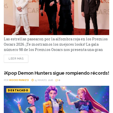
Las estrellas pasearon por la alfombra roja en los Premios
Oscars 2026. ¡Te mostramos los mejores looks! La gala
número 98 de los Premios Oscars nos presenta una gran
cantidad de estrellas en su alfombra roja y ceremonia.
LEER MÁS
Algunos de ellos fueron: Javier Bardem llegó con un pin
que dice 'No a la guerra”, por la iniciada guerra en Irán....
¡Kpop Demon Hunters sigue rompiendo récords!
POR
ROCIO PANIZO
15 MARZO, 2026
0
DESTACADO