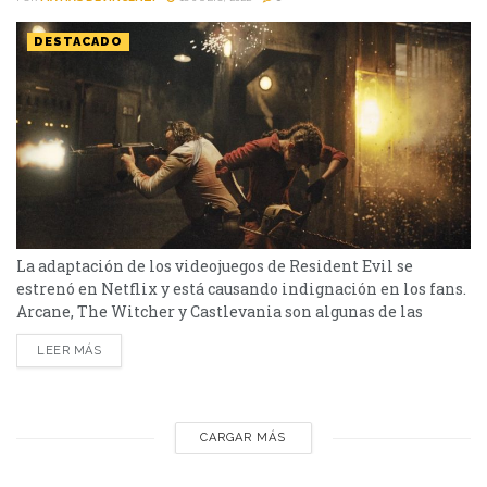
DESTACADO
La adaptación de los videojuegos de Resident Evil se
estrenó en Netflix y está causando indignación en los fans.
Arcane, The Witcher y Castlevania son algunas de las
series basadas en videojuegos que están disponibles en
LEER MÁS
Netflix. Esas producciones fueron bien recibidas por parte
del público, pero Resident Evil no corrió con la misma
suerte. Los amantes de la saga...
CARGAR MÁS