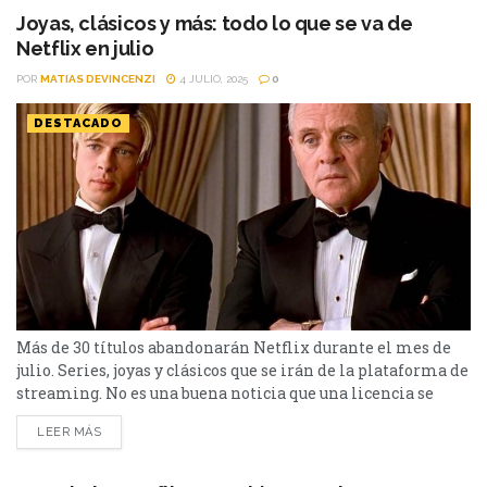
Joyas, clásicos y más: todo lo que se va de
Netflix en julio
POR
MATIAS DEVINCENZI
4 JULIO, 2025
0
DESTACADO
Más de 30 títulos abandonarán Netflix durante el mes de
julio. Series, joyas y clásicos que se irán de la plataforma de
streaming. No es una buena noticia que una licencia se
venza, pero así sucede en todas las plataformas de
LEER MÁS
streaming. Desde Cinéfilos te mostramos los más de 30
títulos que dejarán Netflix durante el mes de julio. Se...