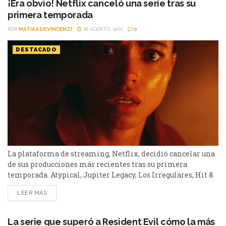
¡Era obvio! Netflix canceló una serie tras su
primera temporada
POR
MATIAS DEVINCENZI
26 AGOSTO, 2022
0
DESTACADO
La plataforma de streaming, Netflix, decidió cancelar una
de sus producciones más recientes tras su primera
temporada. Atypical, Jupiter Legacy, Los Irregulares, Hit &
Run, Cowboy Bebop y Archivo 81 son las últimas series que
LEER MÁS
canceló Netflix. En esta oportunidad, la plataforma de
streaming decidió dar de baja una de sus producciones más
recientes. Y sin embargo, no es una...
La serie que superó a Resident Evil cómo la más