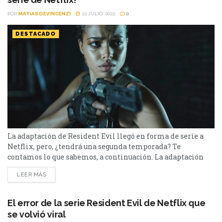
POR
MATIAS DEVINCENZI
22 JULIO, 2022
0
DESTACADO
La adaptación de Resident Evil llegó en forma de serie a
Netflix, pero, ¿tendrá una segunda temporada? Te
contamos lo que sabemos, a continuación. La adaptación
del videojuego Resident Evil llegó a Netflix en forma de
LEER MÁS
serie. La misma se estrenó hace unos días estrenó y se
convirtió en una de las adaptaciones de videojuegos más
duramente criticadas por parte del público...
El error de la serie Resident Evil de Netflix que
se volvió viral