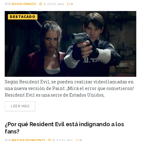
POR
ROCIO PANIZO
21 JULIO, 2022
0
DESTACADO
Según Resident Evil, se pueden realizar videollamadas en
una nueva versión de Paint. ¡Mirá el error que cometieron!
Resident Evil es una serie de Estados Unidos,
perteneciente al catálogo de Netflix y cuenta una historia
LEER MÁS
de ciencia-ficción con elementos de terror, situado en un
futuro postapocalíptico con zombies. Su elenco está
integrado por Ella Rudd, Adeline Rudolph, Siene Agudong,
¿Por qué Resident Evil está indignando a los
Lnace...
fans?
POR
MATIAS DEVINCENZI
18 JULIO, 2022
0