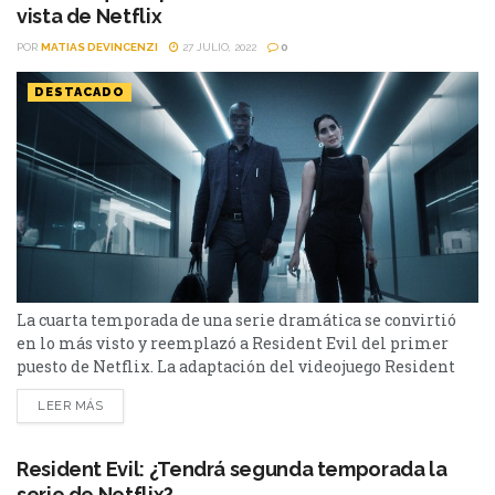
vista de Netflix
POR
MATIAS DEVINCENZI
27 JULIO, 2022
0
DESTACADO
La cuarta temporada de una serie dramática se convirtió
en lo más visto y reemplazó a Resident Evil del primer
puesto de Netflix. La adaptación del videojuego Resident
Evil llegó a Netflix en forma de serie. La misma se estrenó
LEER MÁS
hace unas semanas y se convirtió en una de las
adaptaciones de videojuegos más duramente criticadas por
parte del público de los últimos...
Resident Evil: ¿Tendrá segunda temporada la
serie de Netflix?