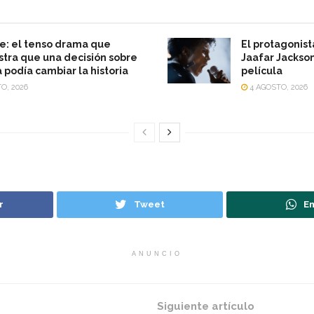
e: el tenso drama que
El protagonist
ra que una decisión sobre
Jaafar Jackson
a podía cambiar la historia
película
O, 2026
4 AGOSTO, 2026
r
Tweet
En
ANUNCIO
Siguiente artículo