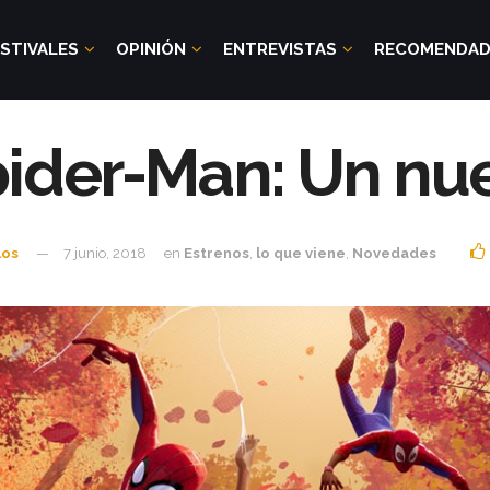
STIVALES
OPINIÓN
ENTREVISTAS
RECOMENDA
Spider-Man: Un nu
los
7 junio, 2018
en
Estrenos
,
lo que viene
,
Novedades