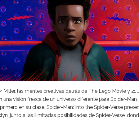
er Miller, las mentes creativas detrás de The Lego Movie y 21
 en una visión fresca de un universo diferente para Spider-Man
l primero en su clase. Spider-Man: Into the Spider-Verse prese
yn, junto a las ilimitadas posibilidades de Spider-Verse, d