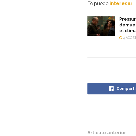
Te puede
interesar
Pressur
demuest
el clim
4 AGOST
Comparti
Artículo anterior