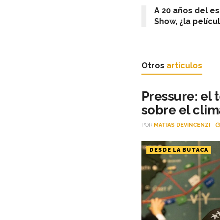
A 20 años del e
Show, ¿la películ
Otros
artículos
Pressure: el
sobre el clim
POR
MATIAS DEVINCENZI
DESDE LA BUTACA