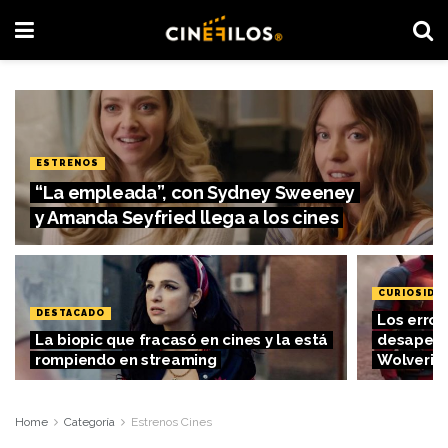
ESTRENOS
“La empleada”, con Sydney Sweeney
y Amanda Seyfried llega a los cines
CURIOSIDA
DESTACADO
Los error
La biopic que fracasó en cines y la está
desaperc
rompiendo en streaming
Wolverin
Home
Categoría
Estrenos Cines