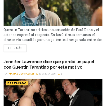
Quentin Tarantino criticó una actuación de Paul Dano y el
actor se expresó al respecto. En las últimas semanas, el
cine se vio sacudido por una polémica inesperada entre dos
figuras respetadas de Hollywood: Paul Dano y Quentin
LEER MÁS
Tarantino. Lo que empezó como un comentario personal se
transformó en un debate que cruzó a toda la industria
cinematográfica. Durante una...
Jennifer Lawrence dice que perdió un papel
con Quentin Tarantino por este motivo
POR
MATIAS DEVINCENZI
18 ENERO, 2026
0
DESTACADO