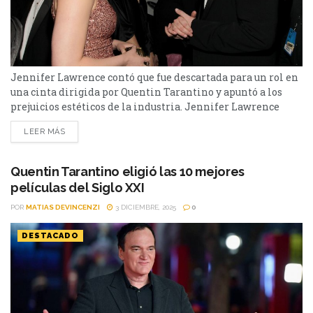
Jennifer Lawrence contó que fue descartada para un rol en
una cinta dirigida por Quentin Tarantino y apuntó a los
prejuicios estéticos de la industria. Jennifer Lawrence
sorprendió al recordar una experiencia frustrante de su
LEER MÁS
carrera vinculada a Quentin Tarantino. En una entrevista
reciente, la actriz aseguró que estuvo cerca de participar en
Once Upon a Time… in Hollywood, pero...
Quentin Tarantino eligió las 10 mejores
películas del Siglo XXI
POR
MATIAS DEVINCENZI
3 DICIEMBRE, 2025
0
DESTACADO