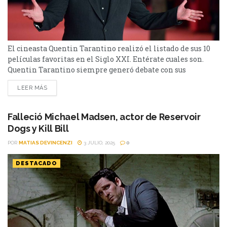
El cineasta Quentin Tarantino realizó el listado de sus 10
películas favoritas en el Siglo XXI. Entérate cuales son.
Quentin Tarantino siempre generó debate con sus
opiniones cinéfilas, y cada vez que comparte un ranking, el
LEER MÁS
mundo del cine escucha. Esta vez, el director reveló cuáles
son, para él, las mejores películas del Siglo XXI. Su
selección abarca acción, animación,...
Falleció Michael Madsen, actor de Reservoir
Dogs y Kill Bill
POR
MATIAS DEVINCENZI
3 JULIO, 2025
0
DESTACADO