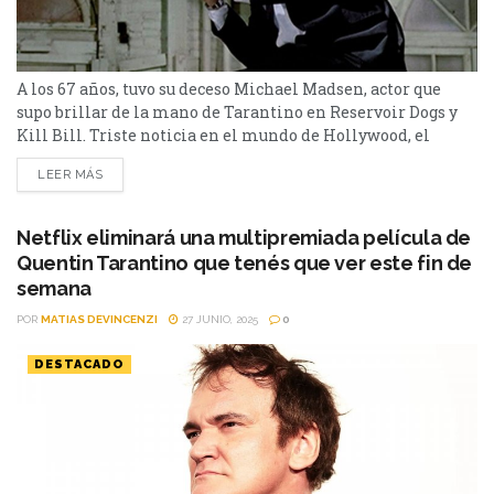
A los 67 años, tuvo su deceso Michael Madsen, actor que
supo brillar de la mano de Tarantino en Reservoir Dogs y
Kill Bill. Triste noticia en el mundo de Hollywood, el
medio estadounidense TMZ reveló este jueves el deceso del
LEER MÁS
actor Michael Madsen, conocido internacionalmente por
ser parte de películas como Budd en Kill Bill y el Mr.
Blonde en Reservoir Dogsde...
Netflix eliminará una multipremiada película de
Quentin Tarantino que tenés que ver este fin de
semana
POR
MATIAS DEVINCENZI
27 JUNIO, 2025
0
DESTACADO