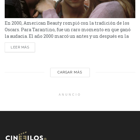
En 2000, American Beauty rompió con la tradición de los
Oscars. Para Tarantino, fue un raro momento en que ganó
la audacia. El año 2000 marcó un antes y un después en la
historia de los Premios Oscar. En una edición repleta de
LEER MÁS
títulos reconocidos como El sexto sentido, La milla verde y
Las normas de la casa de la...
CARGAR MÁS
ANUNCIO