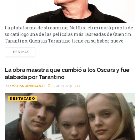
La plataforma de streaming, Netflix, eliminará pronto de
su catálogo una de las películas más laureadas de Quentin
Tarantino. Quentin Tarantino tiene en su haber nueve
producciones y muchas de ellas son consideradas grandes
LEER MÁS
cintas dentro del mundo del séptimo arte. Las que se
destacan, en el parecer de quién suscribe, son: Reservoir
Dogs, Pulp Fiction, Kill Bill, Inglourious Basterds,...
La obra maestra que cambió a los Oscars y fue
alabada por Tarantino
POR
MATIAS DEVINCENZI
2 JUNIO, 2025
0
DESTACADO