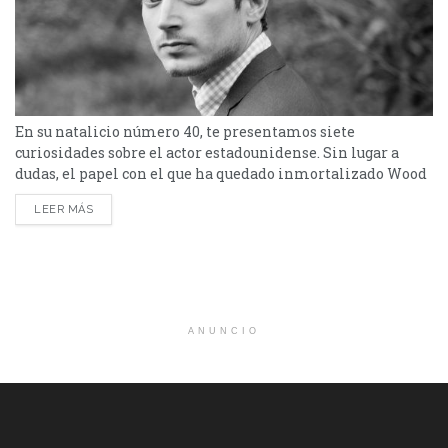
En su natalicio número 40, te presentamos siete
curiosidades sobre el actor estadounidense. Sin lugar a
dudas, el papel con el que ha quedado inmortalizado Wood
es Frodo en la trilogía de “El Señor de los Anillos”. A
LEER MÁS
continuación, te presentamos datos que tal vez no conocías
sobre él. Es DJ y músico Junto con su amigo Zach Cowie,
forman...
ANUNCIO