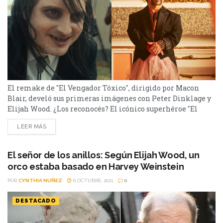
El remake de "El Vengador Tóxico", dirigido por Macon
Blair, develó sus primeras imágenes con Peter Dinklage y
Elijah Wood. ¿Los reconocés? El icónico superhéroe "El
Vengador Tóxico" está de regreso, y lo hace con un giro
LEER MÁS
sorprendente. Peter Dinklage y Elijah Wood encabezan el
elenco de esta nueva versión del clásico del terror y la
comedia. La película original,...
El señor de los anillos: Según Elijah Wood, un
orco estaba basado en Harvey Weinstein
POR
CYNTHIA NUÑEZ
6 OCTUBRE, 2021
0
DESTACADO