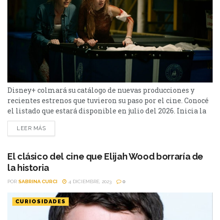
Disney+ colmará su catálogo de nuevas producciones y
recientes estrenos que tuvieron su paso por el cine. Conocé
el listado que estará disponible en julio del 2026. Inicia la
segunda mitad del año, y Disney+ prepara varios títulos
LEER MÁS
destacados para su plataforma. Llegará la segunda
temporada de X-Men '97, y las secuelas de Boda Sangrienta
y El diablo viste a...
El clásico del cine que Elijah Wood borraría de
la historia
POR
SABRINA CURCI
4 DICIEMBRE, 2023
0
CURIOSIDADES