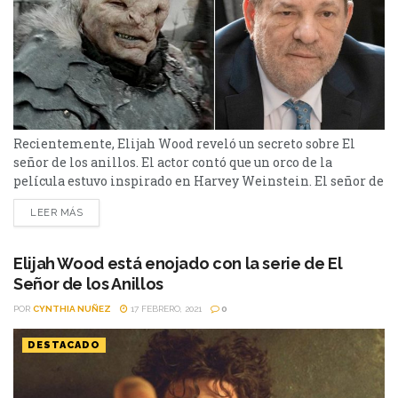
Recientemente, Elijah Wood reveló un secreto sobre El
señor de los anillos. El actor contó que un orco de la
película estuvo inspirado en Harvey Weinstein. El señor de
los anillos es una de las historias más emblemáticas del
LEER MÁS
cine. Desde su lanzamiento, la trilogía logró conquistar a
la crítica especializada en cine y también a los
espectadores, quienes continúan...
Elijah Wood está enojado con la serie de El
Señor de los Anillos
POR
CYNTHIA NUÑEZ
17 FEBRERO, 2021
0
DESTACADO