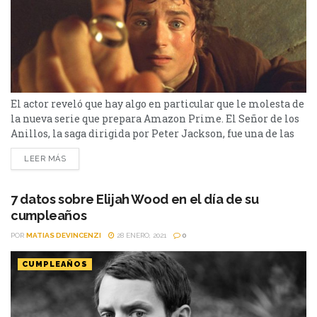
El actor reveló que hay algo en particular que le molesta de
la nueva serie que prepara Amazon Prime. El Señor de los
Anillos, la saga dirigida por Peter Jackson, fue una de las
historias más queridas del cine. Dicha franquicia está
LEER MÁS
basada en los libros de JRR Tolkien y a pesar de que se
estrenaron hace casi 20 años,...
7 datos sobre Elijah Wood en el día de su
cumpleaños
POR
MATIAS DEVINCENZI
28 ENERO, 2021
0
CUMPLEAÑOS