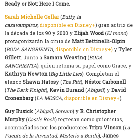
Ready or Not: Here I Come.
Sarah Michelle Gellar
(
Buffy, la
cazavampiros,
disponible en Disney+
) gran actriz de
la década de los 90 y 2000 y
Elijah Wood
(
El mono
)
protagonizarán la cinta de
Matt Bettinelli-Olpin
(
BODA SANGRIENTA,
disponible en Disney+)
y
Tyler
Gillett
. Junto a
Samara Weaving
(
BODA
SANGRIENTA
), quien retoma su papel como Grace, y
Kathryn Newton
(
Big Little Lies
). Completan el
elenco
Shawn Hatosy
(
The Pitt
),
Néstor Carbonell
(
The Dark Knight
),
Kevin Durand
(
Abigail
) y
David
Cronenberg
(
LA MOSCA,
disponible en Disney+
).
Guy Busick
(
Abigail
,
Scream
) y
R. Christopher
Murphy
(
Castle Rock
) regresan como guionistas,
acompañados por los productores
Tripp Vinson
(
La
Fuente de la Juventud
,
Misterio a Bordo
),
James