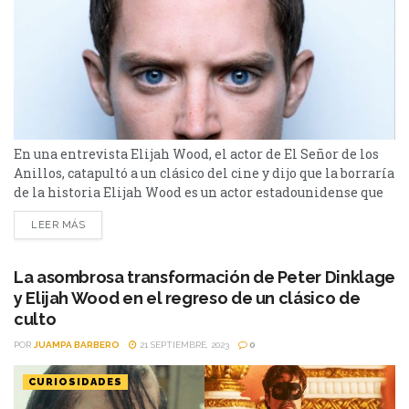
En una entrevista Elijah Wood, el actor de El Señor de los
Anillos, catapultó a un clásico del cine y dijo que la borraría
de la historia Elijah Wood es un actor estadounidense que
se encuentra en la escena del cine desde que es muy chico,
LEER MÁS
y se volvió conocido especialmente por su papel como
Frodo Bolsón en la trilogía...
La asombrosa transformación de Peter Dinklage
y Elijah Wood en el regreso de un clásico de
culto
POR
JUAMPA BARBERO
21 SEPTIEMBRE, 2023
0
CURIOSIDADES