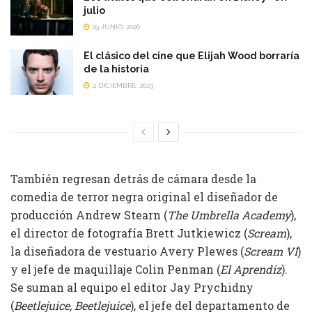
julio
29 JUNIO, 2026
El clásico del cine que Elijah Wood borraría
de la historia
4 DICIEMBRE, 2023
También regresan detrás de cámara desde la
comedia de terror negra original el diseñador de
producción Andrew Stearn (
The Umbrella Academy
),
el director de fotografía Brett Jutkiewicz (
Scream
),
la diseñadora de vestuario Avery Plewes (
Scream VI
)
y el jefe de maquillaje Colin Penman (
El Aprendiz
).
Se suman al equipo el editor Jay Prychidny
(
Beetlejuice, Beetlejuice
), el jefe del departamento de