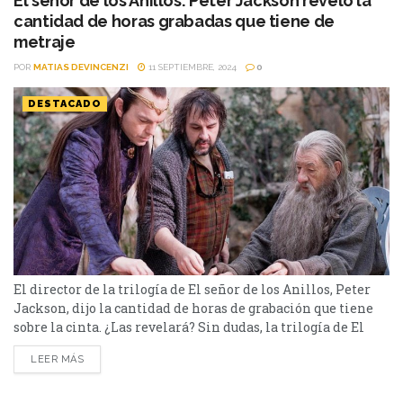
El señor de los Anillos: Peter Jackson reveló la
cantidad de horas grabadas que tiene de
metraje
POR
MATIAS DEVINCENZI
11 SEPTIEMBRE, 2024
0
DESTACADO
El director de la trilogía de El señor de los Anillos, Peter
Jackson, dijo la cantidad de horas de grabación que tiene
sobre la cinta. ¿Las revelará? Sin dudas, la trilogía de El
señor de los Anillos es una de las mejores de la historia.
LEER MÁS
Tal es así que, bajo la dirección Peter Jackson, las cintas
estrenadas entre el 2001...