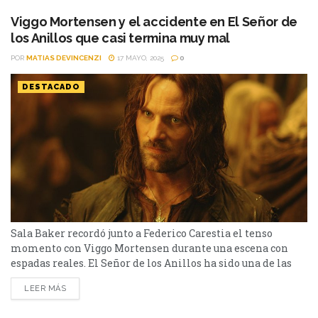
Viggo Mortensen y el accidente en El Señor de
los Anillos que casi termina muy mal
POR
MATIAS DEVINCENZI
17 MAYO, 2025
0
DESTACADO
Sala Baker recordó junto a Federico Carestia el tenso
momento con Viggo Mortensen durante una escena con
espadas reales. El Señor de los Anillos ha sido una de las
trilogías que más caló hondo en el público. Viggo
LEER MÁS
Mortensen, quien se puso en la piel de Aragorn, fue uno de
los personajes más queridos. Pero, en el rodaje de una...