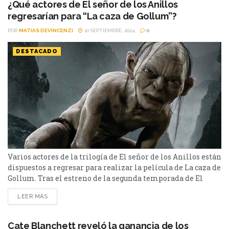
¿Qué actores de El señor de los Anillos
regresarían para “La caza de Gollum”?
POR
MATIAS DEVINCENZI
10 SEPTIEMBRE, 2024
0
DESTACADO
Varios actores de la trilogía de El señor de los Anillos están
dispuestos a regresar para realizar la película de La caza de
Gollum. Tras el estreno de la segunda temporada de El
señor de los Anillos en Prime Video, el hype generado en
LEER MÁS
el mundo escrito por J.R.R. Tolkien es total. Además de que
se conoció la fecha de...
Cate Blanchett reveló la ganancia de los