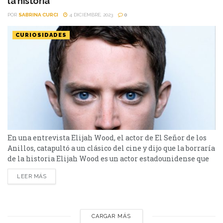
la historia
POR
SABRINA CURCI
4 DICIEMBRE, 2023
0
CURIOSIDADES
En una entrevista Elijah Wood, el actor de El Señor de los
Anillos, catapultó a un clásico del cine y dijo que la borraría
de la historia Elijah Wood es un actor estadounidense que
se encuentra en la escena del cine desde que es muy chico,
LEER MÁS
y se volvió conocido especialmente por su papel como
Frodo Bolsón en la trilogía...
CARGAR MÁS