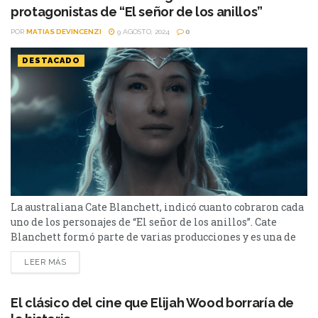
protagonistas de “El señor de los anillos”
POR
MATIAS DEVINCENZI
9 AGOSTO, 2024
0
DESTACADO
La australiana Cate Blanchett, indicó cuanto cobraron cada
uno de los personajes de “El señor de los anillos”. Cate
Blanchett formó parte de varias producciones y es una de
las pocas actrices que han ganado los cuatro premios más
LEER MÁS
importantes del cine: dos premios Óscar, cuatro Globos de
Oro, cuatro premios BAFTA y tres premios del Sindicato de
Actores. Entre...
El clásico del cine que Elijah Wood borraría de