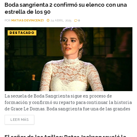
Boda sangrienta 2 confirmó su elenco con una
estrella de los 90
POR
MATIAS DEVINCENZI
24 ABRIL, 2025
0
DESTACADO
La secuela de Boda Sangrienta sigue en proceso de
formación y confirmó su reparto para continuar la historia
de Grace Le Domas. Boda sangrienta fue una de las grandes
sorpresas del 2019. Con el título de Ready or Not, rompió el
LEER MÁS
molde y por eso ahora se viene la secuela que será Ready or
Not: Here I Come. Sarah Michelle...