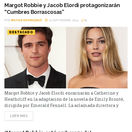
Margot Robbie y Jacob Elordi protagonizarán
“Cumbres Borrascosas”
POR
MATIAS DEVINCENZI
24 SEPTIEMBRE, 2024
0
DESTACADO
Margot Robbie y Jacob Elordi encarnarán a Catherine y
Heathcliff en la adaptación de la novela de Emily Brontë,
dirigida por Emerald Fennell. La aclamada directora y
guionista Emerald Fennell, conocida por su película
LEER MÁS
"Promising Young Woman" (2020), llevará a la gran
pantalla una nueva versión del clásico literario Cumbres
Borrascosas de Emily Brontë. En esta adaptación, Margot