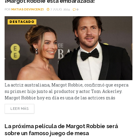
¡Margot Robbie está embarazada!
Robbie y...
POR
MATIAS DEVINCENZI
7 JULIO, 2024
0
DESTACADO
La actriz australiana, Margot Robbie, confirmó que espera
su primer hijo junto al productor y actor Tom Ackerley.
Margot Robbie hoy en día es una de las actrices más
aclamadas de los últimos años, por actuaciones en
LEER MÁS
películas como “El lobo de Wall Street” (2013), “I, Tonya”
(2017) “Once Upon a Time in Hollywood” (2019) y “Barbie”
(2023). Se confirmó que la...
La próxima película de Margot Robbie será
sobre un famoso juego de mesa