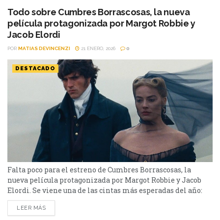
Todo sobre Cumbres Borrascosas, la nueva
película protagonizada por Margot Robbie y
Jacob Elordi
POR
MATIAS DEVINCENZI
21 ENERO, 2026
0
DESTACADO
Falta poco para el estreno de Cumbres Borrascosas, la
nueva película protagonizada por Margot Robbie y Jacob
Elordi. Se viene una de las cintas más esperadas del año:
Cumbres Borrascosas. La misma es una película dramática
LEER MÁS
escrita, dirigida y producida por Emerald Fennell, basada