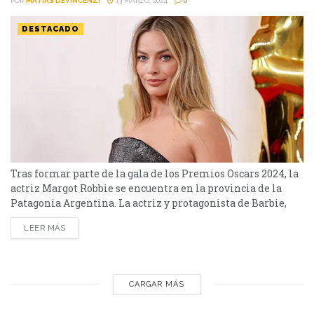
POR
MATIAS DEVINCENZI
13 MARZO, 2024
0
DESTACADO
Tras formar parte de la gala de los Premios Oscars 2024, la
actriz Margot Robbie se encuentra en la provincia de la
Patagonia Argentina. La actriz y protagonista de Barbie,
Margot Robbie viajó tras los Premios Oscars a la Argentina.
LEER MÁS
La australiana se encuentra de vacaciones en la localidad
de Rada Tilly, catalogada como la San Isidro de Comodoro
Rivadavia...
CARGAR MÁS