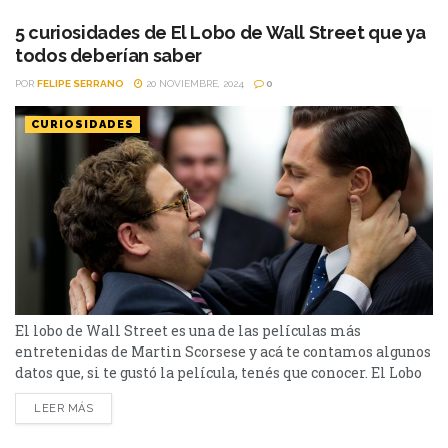
en la novela homónima de 1847 de Emily Brontë. Está
protagonizada por Margot Robbie y Jacob...
5 curiosidades de El Lobo de Wall Street que ya
todos deberían saber
POR
FELIPE SERRANO
20 NOVIEMBRE, 2024
0
CURIOSIDADES
El lobo de Wall Street es una de las películas más
entretenidas de Martin Scorsese y acá te contamos algunos
datos que, si te gustó la película, tenés que conocer. El Lobo
de Wall Street es una de las mejores películas de los
LEER MÁS
últimos tiempos y de toda la carrera de Martin Scorsese.
Con un guion perfecto y un Leonardo...