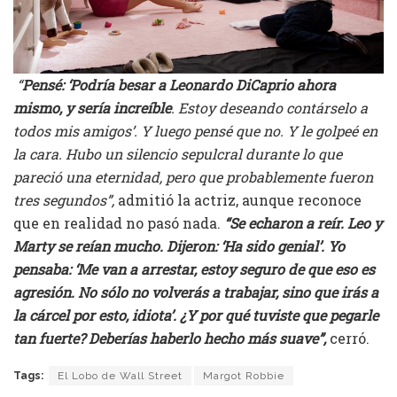
“
Pensé: ‘Podría besar a Leonardo DiCaprio ahora
mismo, y sería increíble
. Estoy deseando contárselo a
todos mis amigos’. Y luego pensé que no. Y le golpeé en
la cara. Hubo un silencio sepulcral durante lo que
pareció una eternidad, pero que probablemente fueron
tres segundos”,
admitió la actriz, aunque reconoce
que en realidad no pasó nada.
“Se echaron a reír. Leo y
Marty se reían mucho. Dijeron: ‘Ha sido genial’. Yo
pensaba: ‘Me van a arrestar, estoy seguro de que eso es
agresión. No sólo no volverás a trabajar, sino que irás a
la cárcel por esto, idiota’. ¿Y por qué tuviste que pegarle
tan fuerte? Deberías haberlo hecho más suave”,
cerró.
Tags:
El Lobo de Wall Street
Margot Robbie