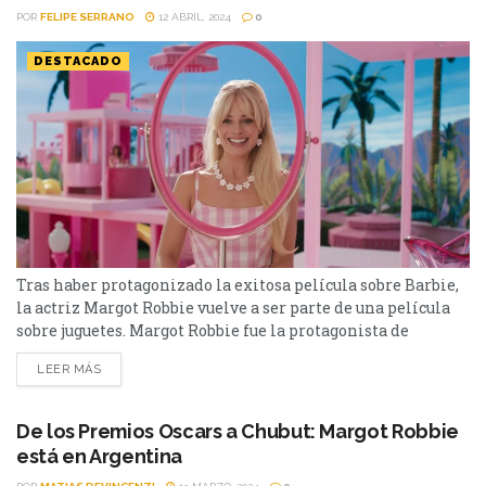
POR
FELIPE SERRANO
12 ABRIL, 2024
0
DESTACADO
Tras haber protagonizado la exitosa película sobre Barbie,
la actriz Margot Robbie vuelve a ser parte de una película
sobre juguetes. Margot Robbie fue la protagonista de
‘Barbie’, una de las películas más taquilleras del 2023 que
LEER MÁS
fue nominada al Oscar. Ahora, la actriz y productora se unió
a la marca de juguetes Hasbro para crear una película
basada en uno...
De los Premios Oscars a Chubut: Margot Robbie
está en Argentina