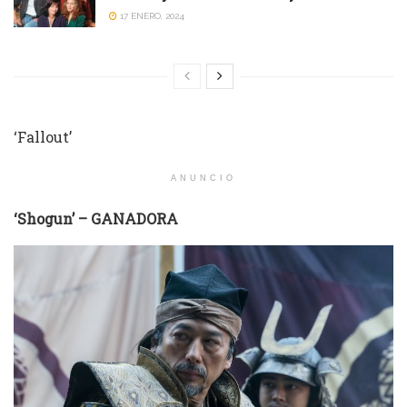
17 ENERO, 2024
‘Fallout’
ANUNCIO
‘Shogun’ – GANADORA