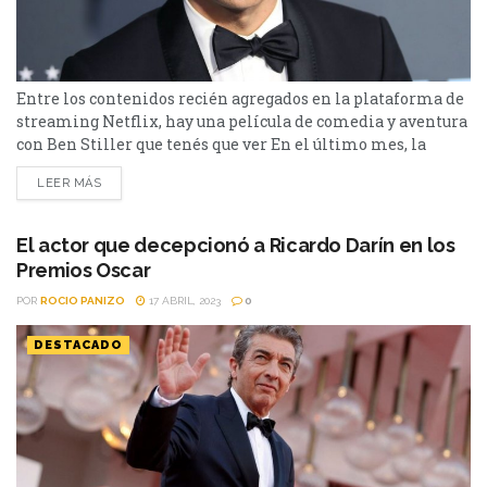
Entre los contenidos recién agregados en la plataforma de
streaming Netflix, hay una película de comedia y aventura
con Ben Stiller que tenés que ver En el último mes, la
plataforma de streaming Netflix agregó varias películas
LEER MÁS
de géneros variados para sus suscriptores. En este caso te
contamos sobre esta comedia de 2013 llena de aventuras
protagonizada y dirigida por...
El actor que decepcionó a Ricardo Darín en los
Premios Oscar
POR
ROCIO PANIZO
17 ABRIL, 2023
0
DESTACADO