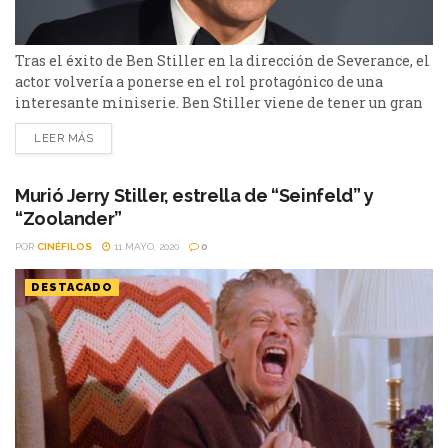
Tras el éxito de Ben Stiller en la dirección de Severance, el
actor volvería a ponerse en el rol protagónico de una
interesante miniserie. Ben Stiller viene de tener un gran
año de la mano de Severance, la producción de Apple TV+.
LEER MÁS
La misma contará con una temporada más, pero el actor
también participaría de otro proyecto que, a priori,...
Murió Jerry Stiller, estrella de “Seinfeld” y
“Zoolander”
POR
CINÉFILOS
11 MAYO, 2020
0
DESTACADO