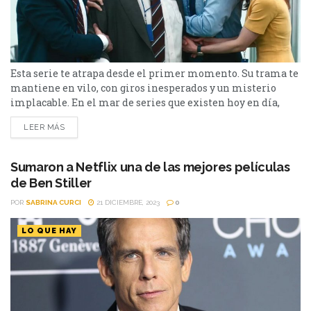
Esta serie te atrapa desde el primer momento. Su trama te
mantiene en vilo, con giros inesperados y un misterio
implacable. En el mar de series que existen hoy en día,
encontrar una que realmente valga la pena puede ser una
LEER MÁS
tarea titánica. Sin embargo, hay una que destaca por su
originalidad, su narrativa impecable y su capacidad para
atraparte...
Sumaron a Netflix una de las mejores películas
de Ben Stiller
POR
SABRINA CURCI
21 DICIEMBRE, 2023
0
LO QUE HAY