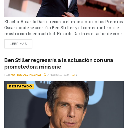
El actor Ricardo Darín recordó el momento en los Premios
Oscar donde se acercó a Ben Stiller y el comediante no se
mostró con buena actitud. Ricardo Darín es el actor de cine
argentino más consagrada y aclamado. Recientemente,
LEER MÁS
estuvo presente en la gala de los Oscars por su trabajo en
Argentina, 1985 de Santiago Mitre donde la película
estuvo...
Ben Stiller regresaría a la actuación con una
prometedora miniserie
POR
MATIAS DEVINCENZI
7 FEBRERO, 2023
0
DESTACADO