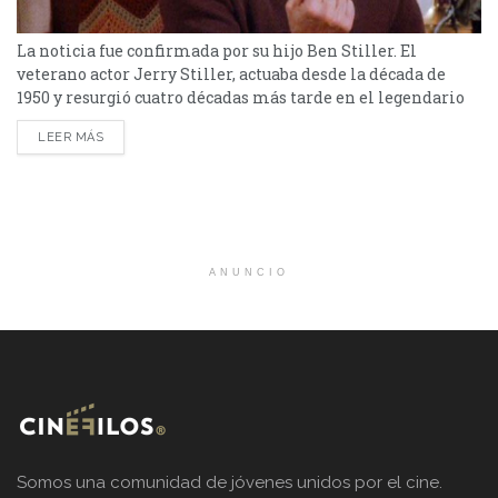
La noticia fue confirmada por su hijo Ben Stiller. El
veterano actor Jerry Stiller, actuaba desde la década de
1950 y resurgió cuatro décadas más tarde en el legendario
programa de televisión “Seinfeld” interpretando al
LEER MÁS
inolvidable Frank Costanza. Jerry tenía 92 años y fue su
propio hijo, Ben Stiller, quien anunció su muerte por causas
naturales en las redes sociales.
https://twitter.com/RedHourBen/status/1259759084309446657
ANUNCIO
Somos una comunidad de jóvenes unidos por el cine.