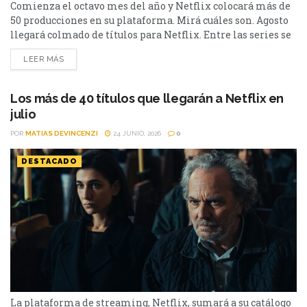
Comienza el octavo mes del año y Netflix colocará más de
50 producciones en su plataforma. Mirá cuáles son. Agosto
llegará colmado de títulos para Netflix. Entre las series se
destacan: Moria y la segunda parte de Cien Años de
LEER MÁS
Soledad, además de Toda la verdad de mis mentiras. Como
películas estarán Susurran tu nombre y las sagas clásicas
de...
Los más de 40 títulos que llegarán a Netflix en
julio
POR
MATIAS DEVINCENZI
24 JUNIO, 2026
0
DESTACADO
La plataforma de streaming, Netflix, sumará a su catálogo