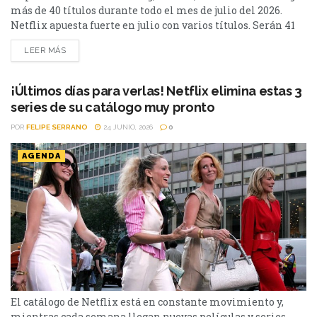
más de 40 títulos durante todo el mes de julio del 2026.
Netflix apuesta fuerte en julio con varios títulos. Serán 41
en total, entre los que se destacan: La casa de la pradera,
LEER MÁS
Heartstopper Forever y Enola Holmes 3. La lista completa,
a continuación. Series Los peores vecinos del mundo...
¡Últimos días para verlas! Netflix elimina estas 3
series de su catálogo muy pronto
POR
FELIPE SERRANO
24 JUNIO, 2026
0
AGENDA
El catálogo de Netflix está en constante movimiento y,
mientras cada semana llegan nuevas películas y series,