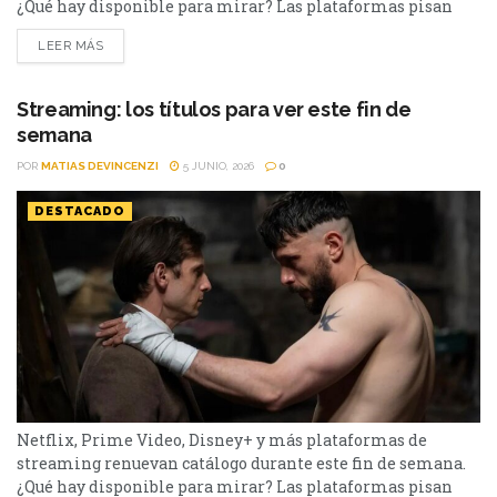
¿Qué hay disponible para mirar? Las plataformas pisan
fuerte con una batería de lanzamientos que combinan
LEER MÁS
producciones locales y adaptaciones ambiciosas.
De Netflix a Disney+, pasando por Prime Video y HBO Max,
el menú tiene de todo. I Will Find You - Netflix Te
Streaming: los títulos para ver este fin de
encontraré es una miniserie basada en...
semana
POR
MATIAS DEVINCENZI
5 JUNIO, 2026
0
DESTACADO
Netflix, Prime Video, Disney+ y más plataformas de
streaming renuevan catálogo durante este fin de semana.
¿Qué hay disponible para mirar? Las plataformas pisan