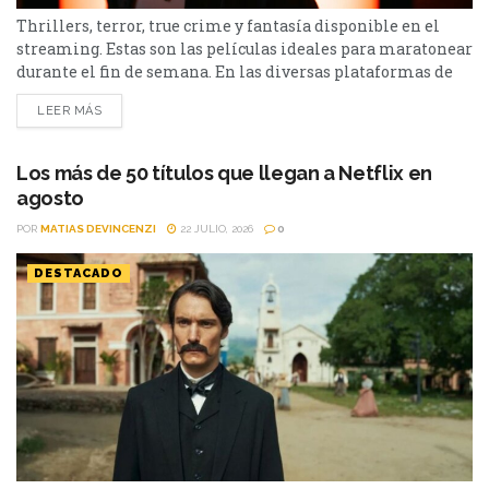
Thrillers, terror, true crime y fantasía disponible en el
streaming. Estas son las películas ideales para maratonear
durante el fin de semana. En las diversas plataformas de
streaming aparecen propuestas para todos los gustos: desde
LEER MÁS
un thriller español cargado de tensión y conspiraciones,
hasta un documental de true crime, una inquietante
película de terror psicológico y el esperado regreso de...
Los más de 50 títulos que llegan a Netflix en
agosto
POR
MATIAS DEVINCENZI
22 JULIO, 2026
0
DESTACADO