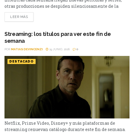
otras producciones se despiden silenciosamente de la
plataforma. Esta vez, tres títulos muy diferentes entre sí
LEER MÁS
abandonarán el servicio en los próximos días: El bosque,
Sex and the City y Man to Man. Si todavía las tenías
pendientes o pensabas volver a verlas,...
Streaming: los títulos para ver este fin de
semana
POR
MATIAS DEVINCENZI
19 JUNIO, 2026
0
DESTACADO
Netflix, Prime Video, Disney+ y más plataformas de
streaming renuevan catálogo durante este fin de semana.