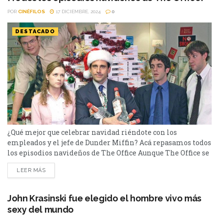
POR
CINÉFILOS
17 DICIEMBRE, 2024
0
DESTACADO
¿Qué mejor que celebrar navidad riéndote con los
empleados y el jefe de Dunder Miffin? Acá repasamos todos
los episodios navideños de The Office Aunque The Office se
estrenó hace años, siempre fue una de las sitcoms más
LEER MÁS
elegidas. Una serie de comedia que nos brindó grandes
temporadas e inolvidables personajes, como el gran
Michael Scott interpretado por Steve Carell....
John Krasinski fue elegido el hombre vivo más
sexy del mundo