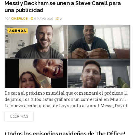
Messi y Beckham se unen a Steve Carell para
una publicidad
POR
CINÉFILOS
6 MAYO, 2026
0
AGENDA
De cara al próximo mundial que comenzará el próximo 11
de junio, los futbolistas grabaron un comercial en Miami.
La nueva acción global de Lay’s junta a Lionel Messi, David
Beckham, Thierry Henry y al actor Steve Carell. Se trata de
LEER MÁS
la campaña “No Lay’s, No Game”, el concepto con el que la
marca viene construyendo su vínculo con el...
¡Todos los episodios navideños de The Office!