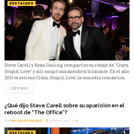
DESTACADO
Steve Carell y Ryan Gosling; compartieron rodaje de "Crazy,
Stupid, Love" y allí surgió una anécdota hilarante. En el año
2011 se estrenó Crazy, Stupid, Love; la comedia romántica
que tuvo a Ryan Gosling y Steve Carell como grandes
LEER MÁS
protagonistas. En un discurso en Santa Bárbara, el actor de
The OfficeThe Office: ¿Cuándo comenzará el rodaje de la
nueva serie?,...
¿Qué dijo Steve Carell sobre su aparición en el
reboot de “The Office”?
POR
MATIAS DEVINCENZI
15 MAYO, 2024
0
DESTACADO