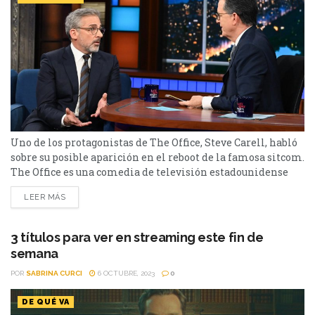
Uno de los protagonistas de The Office, Steve Carell, habló
sobre su posible aparición en el reboot de la famosa sitcom.
The Office es una comedia de televisión estadounidense
emitida por la cadena NBC. Creada como una adaptación
LEER MÁS
por Greg Daniels de la serie británica del mismo nombre,
se trata de un falso documental que sigue la vida del día a
día de...
3 títulos para ver en streaming este fin de
semana
POR
SABRINA CURCI
6 OCTUBRE, 2023
0
DE QUÉ VA