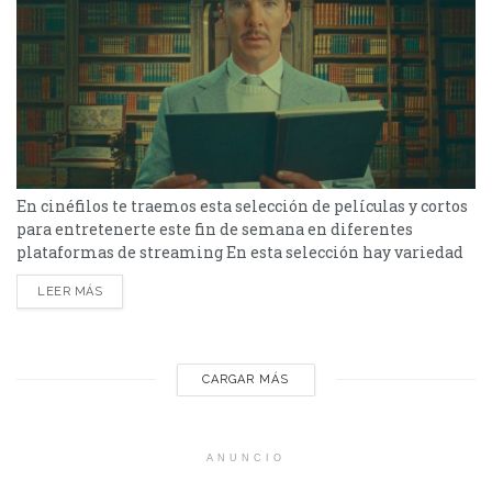
En cinéfilos te traemos esta selección de películas y cortos
para entretenerte este fin de semana en diferentes
plataformas de streaming En esta selección hay variedad
de géneros y plataformas de streaming para todos, desde
LEER MÁS
una película de terror, a una comedia dramática, y también
algunos cortos para los que no quieren quedarse todo el fin
de semana pegados a...
CARGAR MÁS
ANUNCIO