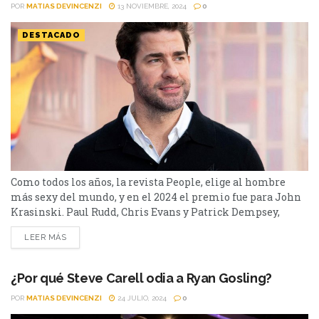
POR
MATIAS DEVINCENZI
13 NOVIEMBRE, 2024
0
DESTACADO
Como todos los años, la revista People, elige al hombre
más sexy del mundo, y en el 2024 el premio fue para John
Krasinski. Paul Rudd, Chris Evans y Patrick Dempsey,
habían sido los últimos ganadores del Premio al hombre
LEER MÁS
más sexy del mundo. En el 2024, el galardón de la revista
People fue para John Krasinski. El intérprete
estadounidense,...
¿Por qué Steve Carell odia a Ryan Gosling?
POR
MATIAS DEVINCENZI
24 JULIO, 2024
0