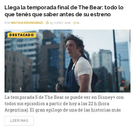
Llega la temporada final de The Bear: todo lo
que tenés que saber antes de su estreno
POR
MATIAS DEVINCENZI
25 JUNIO, 2026
0
DESTACADO
La temporada 5 de The Bear se puede ver en Disney+ con
todos sus episodios a partir de hoy a las 22 h (hora
Argentina). El gran epílogo de una de las historias más
celebradas de los últimos años estará disponible para las
LEER MÁS
audiencias. A partir de hoy a las 22 hs (Argentina) se puede
ver con todos sus episodios...