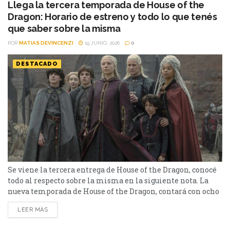
Llega la tercera temporada de House of the
Dragon: Horario de estreno y todo lo que tenés
que saber sobre la misma
POR
MATIAS DEVINCENZI
19 JUNIO, 2026
0
DESTACADO
Se viene la tercera entrega de House of the Dragon, conocé
todo al respecto sobre la misma en la siguiente nota. La
nueva temporada de House of the Dragon, contará con ocho
episodios que se emitirán semanalmente, y está previsto
LEER MÁS
que finalice el 9 de agosto. Basada en “Fuego y Sangre” de
George R.R. Martin, la serie, ambientada 200 años antes...