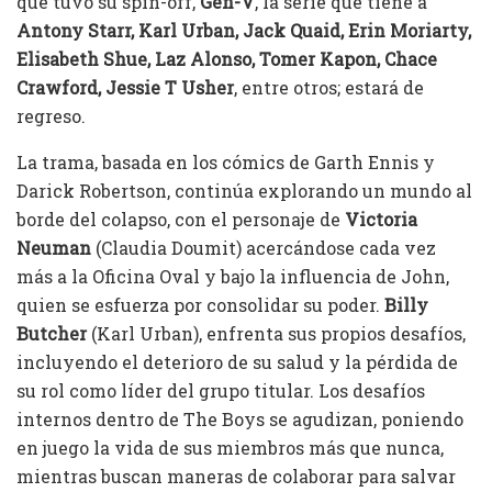
que tuvo su spin-off,
Gen-V
, la serie que tiene a
Antony Starr,
Karl Urban, Jack Quaid, Erin Moriarty,
Elisabeth Shue, Laz Alonso, Tomer Kapon, Chace
Crawford, Jessie T Usher
, entre otros; estará de
regreso.
La trama, basada en los cómics de Garth Ennis y
Darick Robertson, continúa explorando un mundo al
borde del colapso, con el personaje de
Victoria
Neuman
(Claudia Doumit) acercándose cada vez
más a la Oficina Oval y bajo la influencia de John,
quien se esfuerza por consolidar su poder.
Billy
Butcher
(Karl Urban), enfrenta sus propios desafíos,
incluyendo el deterioro de su salud y la pérdida de
su rol como líder del grupo titular. Los desafíos
internos dentro de The Boys se agudizan, poniendo
en juego la vida de sus miembros más que nunca,
mientras buscan maneras de colaborar para salvar