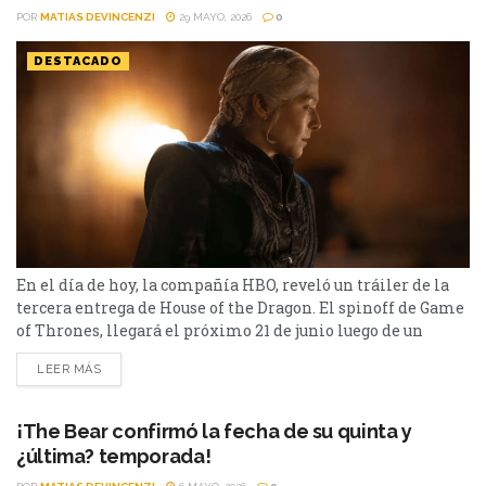
POR
MATIAS DEVINCENZI
29 MAYO, 2026
0
DESTACADO
En el día de hoy, la compañía HBO, reveló un tráiler de la
tercera entrega de House of the Dragon. El spinoff de Game
of Thrones, llegará el próximo 21 de junio luego de un
intenso tráiler presentado por HBO en el día de hoy. La
LEER MÁS
nueva temporada de House of the Dragon, contará con ocho
episodios que se emitirán semanalmente, y está...
¡The Bear confirmó la fecha de su quinta y
¿última? temporada!