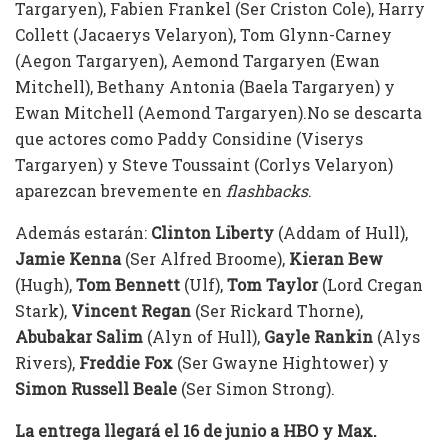
Targaryen), Fabien Frankel (Ser Criston Cole), Harry
Collett (Jacaerys Velaryon), Tom Glynn-Carney
(Aegon Targaryen), Aemond Targaryen (Ewan
Mitchell), Bethany Antonia (Baela Targaryen) y
Ewan Mitchell (Aemond Targaryen).No se descarta
que actores como Paddy Considine (Viserys
Targaryen) y Steve Toussaint (Corlys Velaryon)
aparezcan brevemente en
flashbacks
.
Además estarán:
Clinton Liberty
(Addam of Hull),
Jamie Kenna
(Ser Alfred Broome),
Kieran Bew
(Hugh),
Tom Bennett
(Ulf),
Tom Taylor
(Lord Cregan
Stark),
Vincent Regan
(Ser Rickard Thorne),
Abubakar Salim
(Alyn of Hull),
Gayle Rankin
(Alys
Rivers),
Freddie Fox
(Ser Gwayne Hightower) y
Simon Russell Beale
(Ser Simon Strong).
La entrega llegará el 16 de junio a HBO y Max.