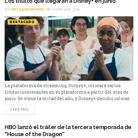
Los títulos que llegarán a Disney+ en junio
servicio de streaming el mismo día de su lanzamiento. La
POR
MATIAS DEVINCENZI
1 JUNIO, 2026
0
noticia llega después del...
DESTACADO
La plataforma de streaming, Disney+, colocará varios
títulos interesantes en su plataforma a partir del mes de
junio. Se viene la mitad del año, y Disney+ decidió colocar
varios títulos en su plataforma. Entre ellos se destacan la
LEER MÁS
última temporada de El Oso. Además, para los amantes del
deporte, se viene el mes de la Copa del Mundo, y habrá...
HBO lanzó el tráiler de la tercera temporada de
“House of the Dragon”