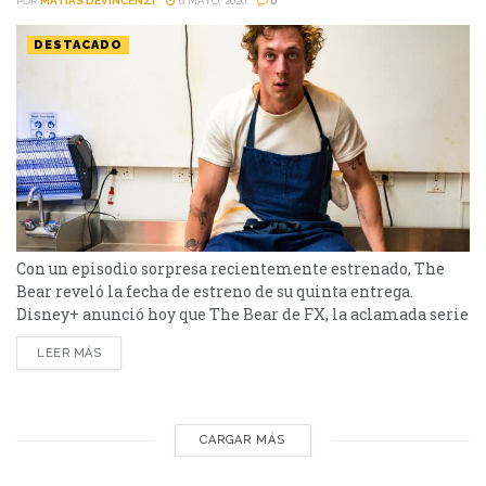
POR
MATIAS DEVINCENZI
6 MAYO, 2026
0
DESTACADO
Con un episodio sorpresa recientemente estrenado, The
Bear reveló la fecha de estreno de su quinta entrega.
Disney+ anunció hoy que The Bear de FX, la aclamada serie
ganadora del premio Emmy®, estrenará su quinta y
LEER MÁS
última temporada el jueves 25 de junio exclusivamente en
Disney+. Los ocho episodios estarán disponibles para ver
en el servicio de streaming el mismo día de su
lanzamiento. La noticia llega después del lanzamiento...
CARGAR MÁS