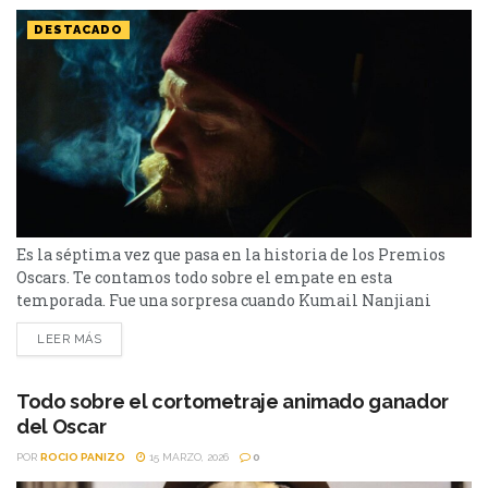
DESTACADO
Es la séptima vez que pasa en la historia de los Premios
Oscars. Te contamos todo sobre el empate en esta
temporada. Fue una sorpresa cuando Kumail Nanjiani
pronunció un empate en la gala 98 de los Premios Oscars.
LEER MÁS
Se trata de la categoría de Mejor Cortometraje. Esto no
sucedía desde el 2012, cuando hubo un empate por Mejor
Edición...
Todo sobre el cortometraje animado ganador
del Oscar
POR
ROCIO PANIZO
15 MARZO, 2026
0