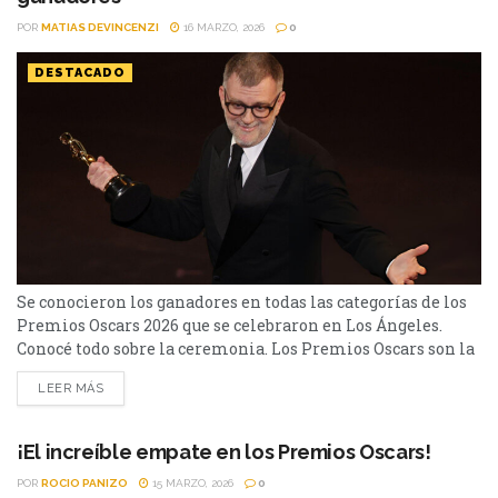
POR
MATIAS DEVINCENZI
16 MARZO, 2026
0
DESTACADO
Se conocieron los ganadores en todas las categorías de los
Premios Oscars 2026 que se celebraron en Los Ángeles.
Conocé todo sobre la ceremonia. Los Premios Oscars son la
ceremonia de premiaciones más importantes de la
LEER MÁS
industria cinematográfica, por lo que crea gran expectativa
en el mundo del séptimo arte. La 98° edición se llevó a cabo
en Los Ángeles...
¡El increíble empate en los Premios Oscars!
POR
ROCIO PANIZO
15 MARZO, 2026
0