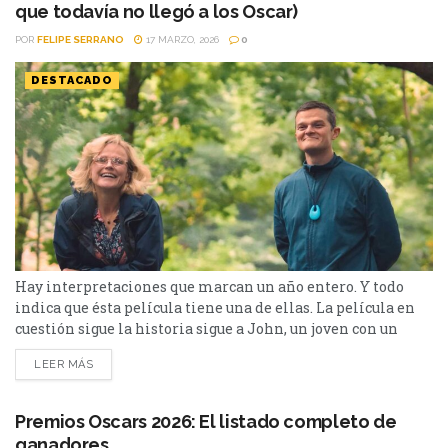
que todavía no llegó a los Oscar)
POR
FELIPE SERRANO
17 MARZO, 2026
0
DESTACADO
Hay interpretaciones que marcan un año entero. Y todo
indica que ésta película tiene una de ellas. La película en
cuestión sigue la historia sigue a John, un joven con un
futuro prometedor cuya vida cambia por completo cuando,
LEER MÁS
en el colegio, comienzan a aparecer tics involuntarios y
explosiones verbales que nadie logra comprender. A partir
de ese momento, enfrenta...
Premios Oscars 2026: El listado completo de
ganadores