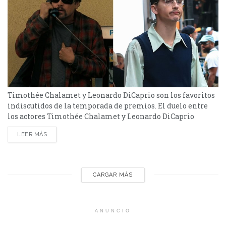
Timothée Chalamet y Leonardo DiCaprio son los favoritos
indiscutidos de la temporada de premios. El duelo entre
los actores Timothée Chalamet y Leonardo DiCaprio
promete mantener viva a esta temporada de premios que
LEER MÁS
empezó en pasado domingo con los Critics Choice Awards
que le dio el primer premio a Chalamet por su trabajo en
Marty Supreme. y anoche recibió la segunda...
CARGAR MÁS
ANUNCIO