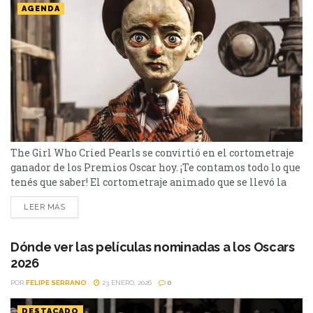
AGENDA
The Girl Who Cried Pearls se convirtió en el cortometraje
ganador de los Premios Oscar hoy. ¡Te contamos todo lo que
tenés que saber! El cortometraje animado que se llevó la
estatuilla a Mejor cortometraje animado en la ceremonia
LEER MÁS
de los Premios Oscar es The Girl Who Cried Pearls o La
chica que lloraba perlas. De origen canadiense, dura 16...
Dónde ver las películas nominadas a los Oscars
2026
POR
FELIPE SERRANO
23 ENERO, 2026
0
DESTACADO