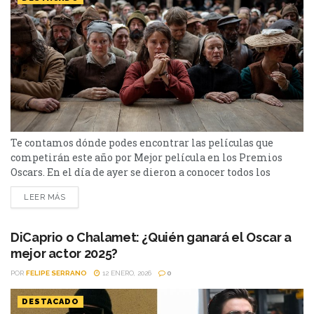
Te contamos dónde podes encontrar las películas que
competirán este año por Mejor película en los Premios
Oscars. En el día de ayer se dieron a conocer todos los
nominados a los Premios Oscars 2026 y
LEER MÁS
Sinners (Pecadores) es la película que se ubica como la
favorita de este año con 16 nominaciones, y se puede ver en
HBO Max. Otra de...
DiCaprio o Chalamet: ¿Quién ganará el Oscar a
mejor actor 2025?
POR
FELIPE SERRANO
12 ENERO, 2026
0
DESTACADO