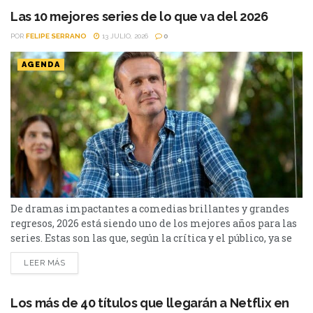
de...
Las 10 mejores series de lo que va del 2026
POR
FELIPE SERRANO
13 JULIO, 2026
0
AGENDA
De dramas impactantes a comedias brillantes y grandes
regresos, 2026 está siendo uno de los mejores años para las
series. Estas son las que, según la crítica y el público, ya se
perfilan entre lo mejor de la temporada. Ingresamos en
LEER MÁS
julio, y desde Cinéfilos, escogimos las 10 mejores series del
2026. Pueden repasar el listado a continuación. 10. The...
Los más de 40 títulos que llegarán a Netflix en