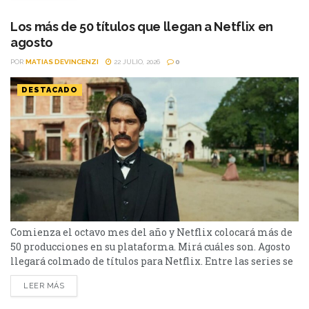
hasta un documental de true crime, una inquietante
película de terror psicológico y el esperado regreso de...
Los más de 50 títulos que llegan a Netflix en
agosto
POR
MATIAS DEVINCENZI
22 JULIO, 2026
0
DESTACADO
Comienza el octavo mes del año y Netflix colocará más de
50 producciones en su plataforma. Mirá cuáles son. Agosto
llegará colmado de títulos para Netflix. Entre las series se
destacan: Moria y la segunda parte de Cien Años de
LEER MÁS
Soledad, además de Toda la verdad de mis mentiras. Como
películas estarán Susurran tu nombre y las sagas clásicas