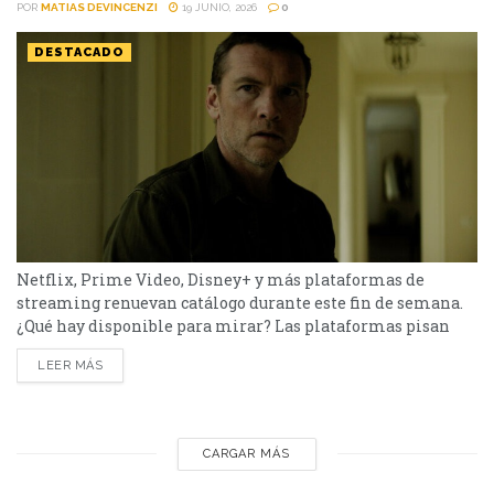
POR
MATIAS DEVINCENZI
19 JUNIO, 2026
0
DESTACADO
Netflix, Prime Video, Disney+ y más plataformas de
streaming renuevan catálogo durante este fin de semana.
¿Qué hay disponible para mirar? Las plataformas pisan
fuerte con una batería de lanzamientos que combinan
LEER MÁS
producciones locales y adaptaciones ambiciosas.
De Netflix a Disney+, pasando por Prime Video y HBO Max,
el menú tiene de todo. I Will Find You - Netflix Te
encontraré es una miniserie basada en...
CARGAR MÁS