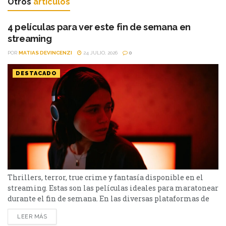
Otros
artículos
4 películas para ver este fin de semana en
streaming
POR
MATIAS DEVINCENZI
24 JULIO, 2026
0
DESTACADO
Thrillers, terror, true crime y fantasía disponible en el
streaming. Estas son las películas ideales para maratonear
durante el fin de semana. En las diversas plataformas de
streaming aparecen propuestas para todos los gustos: desde
LEER MÁS
un thriller español cargado de tensión y conspiraciones,