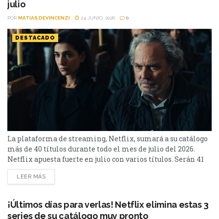
julio
POR
MATIAS DEVINCENZI
24 JUNIO, 2026
0
DESTACADO
La plataforma de streaming, Netflix, sumará a su catálogo
más de 40 títulos durante todo el mes de julio del 2026.
Netflix apuesta fuerte en julio con varios títulos. Serán 41
en total, entre los que se destacan: La casa de la pradera,
LEER MÁS
Heartstopper Forever y Enola Holmes 3. La lista completa,
a continuación. Series Los peores vecinos del mundo...
¡Últimos días para verlas! Netflix elimina estas 3
series de su catálogo muy pronto