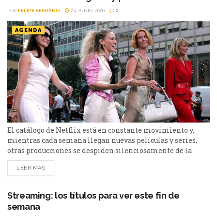
POR
FELIPE SERRANO
24 JUNIO, 2026
0
AGENDA
El catálogo de Netflix está en constante movimiento y,
mientras cada semana llegan nuevas películas y series,
otras producciones se despiden silenciosamente de la
plataforma. Esta vez, tres títulos muy diferentes entre sí
LEER MÁS
abandonarán el servicio en los próximos días: El bosque,
Sex and the City y Man to Man. Si todavía las tenías
pendientes o pensabas volver a verlas,...
Streaming: los títulos para ver este fin de
semana