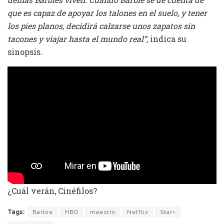
que es capaz de apoyar los talones en el suelo, y tener
los pies planos, decidirá calzarse unos zapatos sin
tacones y viajar hasta el mundo real”,
indica su
sinopsis.
¿Cuál verán, Cinéfilos?
Tags:
Barbie
HBO
maestro
Netflix
Star+