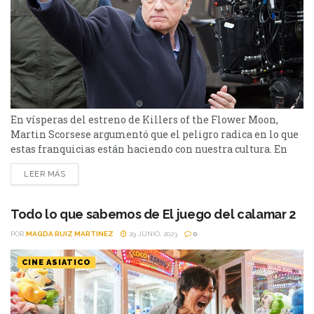
En vísperas del estreno de Killers of the Flower Moon,
Martin Scorsese argumentó que el peligro radica en lo que
estas franquicias están haciendo con nuestra cultura. En
una reciente entrevista con GQ, el mítico Martin Scorsese
LEER MÁS
volvió a arremeter contra la cultura de superhéroes en el
cine. El cineasta octogenario expresó su preocupación por
el impacto de estas películas...
Todo lo que sabemos de El juego del calamar 2
POR
MAGDA RUIZ MARTINEZ
29 JUNIO, 2023
0
CINE ASIATICO