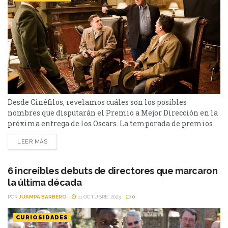
Desde Cinéfilos, revelamos cuáles son los posibles
nombres que disputarán el Premio a Mejor Dirección en la
próxima entrega de los Oscars. La temporada de premios
cinematográficos está a la vuelta de la esquina, y con los
LEER MÁS
Oscars 2024 a la vista, es hora de examinar los nombres
que podrían alzarse con el Premio a Mejor Dirección. Con
una competencia...
6 increíbles debuts de directores que marcaron
la última década
POR
JUAMPA BARBERO
11 OCTUBRE, 2023
0
CURIOSIDADES