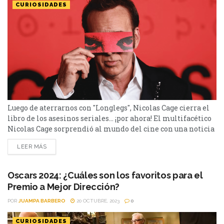
CURIOSIDADES
Luego de aterrarnos con "Longlegs", Nicolas Cage cierra el
libro de los asesinos seriales… ¡por ahora! El multifacético
Nicolas Cage sorprendió al mundo del cine con una noticia
que dejó a muchos fans con la boca abierta. Tras su
LEER MÁS
interpretación visceral en "Longlegs", donde encarnó a un
perturbador asesino serial, Cage anunció que no volverá a
sumergirse en personajes de...
Oscars 2024: ¿Cuáles son los favoritos para el
Premio a Mejor Dirección?
POR
JUAMPA BARBERO
20 OCTUBRE, 2023
0
CURIOSIDADES