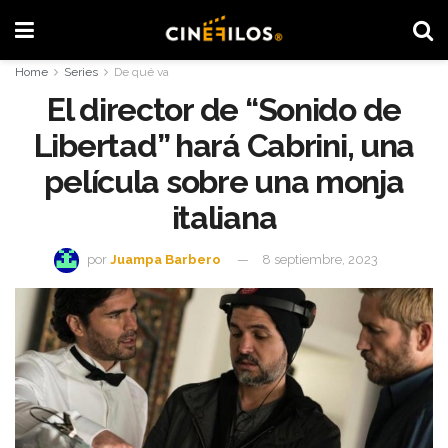
Home
Series
De qué va
El director de “Sonido de
Libertad” hará Cabrini, una
película sobre una monja
italiana
por
Juampa Barbero
8 septiembre, 2023