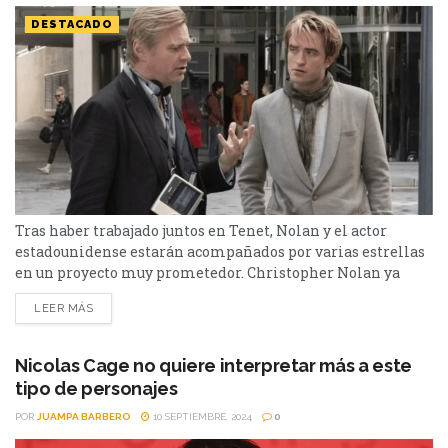
DESTACADO
Tras haber trabajado juntos en Tenet, Nolan y el actor
estadounidense estarán acompañados por varias estrellas
en un proyecto muy prometedor. Christopher Nolan ya
tiene en marcha su próximo gran proyecto
LEER MÁS
cinematográfico, y aunque los detalles permanecen bajo un
estricto hermetismo, lo poco que se sabe generó gran
expectativa. La película, que llegará a los cines el 17 de
Nicolas Cage no quiere interpretar más a este
julio...
tipo de personajes
POR
JUAMPA BARBERO
10 SEPTIEMBRE, 2024
0