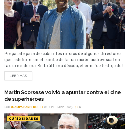
Preparate para descubrir los inicios de algunos directores
que redefinieron el rumbo de la narración audiovisual en
la era moderna. En la última década, el cine fue testigo del
ascenso de nuevos y talentosos directores cuyas óperas
LEER MÁS
primas marcaron un antes y un después en la historia.
Estos nombres, muy variados en estilos, pero unidos al
desafiar convenciones y regalarnos...
Martin Scorsese volvió a apuntar contra el cine
de superhéroes
POR
JUAMPA BARBERO
26 SEPTIEMBRE, 2023
0
CURIOSIDADES