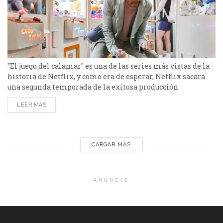
"El juego del calamar" es una de las series más vistas de la
historia de Netflix, y como era de esperar, Netflix sacará
una segunda temporada de la exitosa producción
surcoreana. La espera se hace larga pero valdrá la pena por
LEER MÁS
cada uno de los capítulos de la próxima temporada. Y es
que el primer capítulo del "Juego del calamar"...
CARGAR MÁS
ANUNCIO