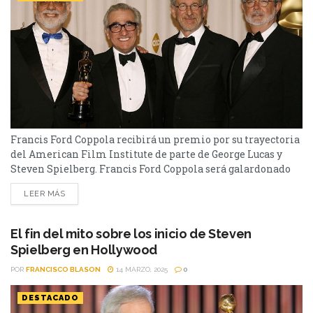
Francis Ford Coppola recibirá un premio por su trayectoria
del American Film Institute de parte de George Lucas y
Steven Spielberg. Francis Ford Coppola será galardonado
una vez más por su aporte al séptimo arte. El histórico
LEER MÁS
director recibirá el premio “Life Achievement” del
American Film Institute. Será la personalidad número 50
en recibir este premio. Y como no podía...
El fin del mito sobre los inicio de Steven
Spielberg en Hollywood
POR
FRANCISCO BLASON
14 MARZO, 2025
0
DESTACADO