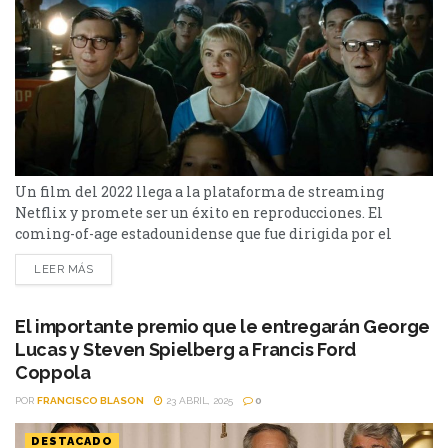
Un film del 2022 llega a la plataforma de streaming
Netflix y promete ser un éxito en reproducciones. El
coming-of-age estadounidense que fue dirigida por el
aclamado director Steven Spielberg y estrenada en 2022,
LEER MÁS
llega a Netflix en el día de hoy. La película en cuestión es
The Fabelmans y se caracteriza por ser semiautobiográfica
y estar basada de manera...
El importante premio que le entregarán George
Lucas y Steven Spielberg a Francis Ford
Coppola
POR
FRANCISCO BLASON
23 ABRIL, 2025
0
DESTACADO