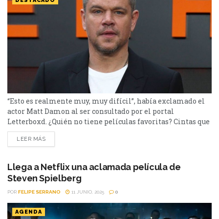
DESTACADO
“Esto es realmente muy, muy difícil”, había exclamado el
actor Matt Damon al ser consultado por el portal
Letterboxd. ¿Quién no tiene películas favoritas? Cintas que
podrías ver miles de veces sin aburrirte. Matt Damon, fue
LEER MÁS
consultado sobre las suyas por el portal Letterboxd y tras
decir que era muy difícil la elección, el actor respondió
inmediatamente la épica de...
Llega a Netflix una aclamada película de
Steven Spielberg
POR
FELIPE SERRANO
11 JUNIO, 2025
0
AGENDA