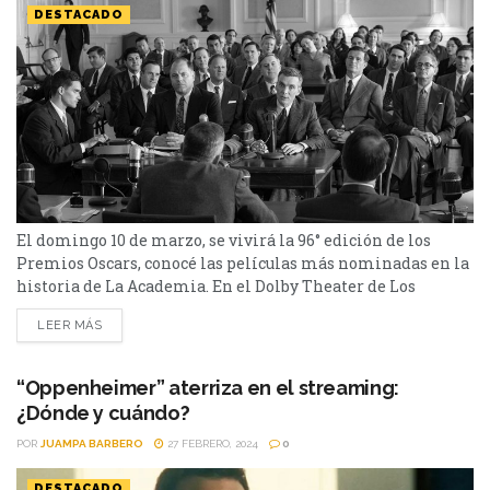
DESTACADO
El domingo 10 de marzo, se vivirá la 96° edición de los
Premios Oscars, conocé las películas más nominadas en la
historia de La Academia. En el Dolby Theater de Los
Ángeles se llevará a cabo la 96° edición de los Premios
LEER MÁS
Oscars. Debido a que Oppenheimer es una de las cintas más
nominadas, te presentamos las producciones históricas
que...
“Oppenheimer” aterriza en el streaming:
¿Dónde y cuándo?
POR
JUAMPA BARBERO
27 FEBRERO, 2024
0
DESTACADO