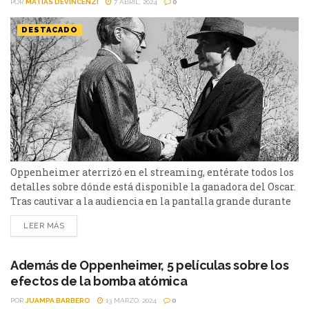
POR
MATIAS DEVINCENZI
7 ABRIL, 2024
0
DESTACADO
Oppenheimer aterrizó en el streaming, entérate todos los
detalles sobre dónde está disponible la ganadora del Oscar.
Tras cautivar a la audiencia en la pantalla grande durante
más de seis meses, la aclamada película “Oppenheimer”
LEER MÁS
del director Christopher Nolan finalmente llegó al
streaming para Latinoamérica. Con el Oscar a Mejor
película, Mejor actor (Murphy), Mejor director, Mejor actor
Además de Oppenheimer, 5 películas sobre los
de reparto...
efectos de la bomba atómica
POR
JUAMPA BARBERO
13 MARZO, 2024
0