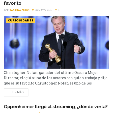
favorito
POR
SABRINA CURCI
28 MAYO, 2024
0
CURIOSIDADES
Christopher Nolan, ganador del último Oscar a Mejor
Director, elogió a uno de los actores con quien trabajo y dijo
que es su favorito Christopher Nolan es uno de los
directores más aclamados de Hollywood. En la última
LEER MÁS
edición de los Premios Oscars se llevó el premio a Mejor
Director por su última película que escribió y dirigió
“Oppenheimer”. Nolan...
Oppenheimer llegó al streaming, ¿dónde verla?