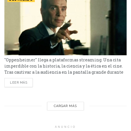
"Oppenheimer" llega a plataformas streaming. Una cita
imperdible con la historia, la ciencia y la ética en el cine.
Tras cautivar a la audiencia en la pantalla grande durante
más de seis meses, la aclamada película "Oppenheimer"
LEER MÁS
del director Christopher Nolan finalmente llega al
streaming para Latinoamérica. A partir de marzo, la
plataforma Max ofrecerá a sus suscriptores la
oportunidad...
CARGAR MÁS
ANUNCIO