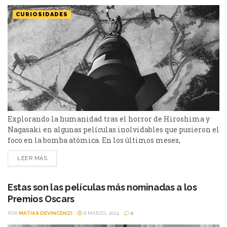
CURIOSIDADES
Explorando la humanidad tras el horror de Hiroshima y
Nagasaki en algunas películas inolvidables que pusieron el
foco en la bomba atómica. En los últimos meses,
presenciamos un auge en el interés por la historia de J.
LEER MÁS
Robert Oppenheimer y el desarrollo de la bomba atómica.
Este fenómeno se vio impulsado en gran medida por el
estreno de la película...
Estas son las películas más nominadas a los
Premios Oscars
POR
MATIAS DEVINCENZI
8 MARZO, 2024
0