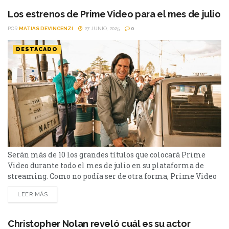
Los estrenos de Prime Video para el mes de julio
POR
MATIAS DEVINCENZI
27 JUNIO, 2025
0
DESTACADO
Serán más de 10 los grandes títulos que colocará Prime
Video durante todo el mes de julio en su plataforma de
streaming. Como no podía ser de otra forma, Prime Video
verterá en catálogo nuevas producciones de alto vuelo y
LEER MÁS
diversos géneros. Entre las mismas se destacan Jefes de
Estado y la serie Menem, como también estará disponible
la multipremiada...
Christopher Nolan reveló cuál es su actor