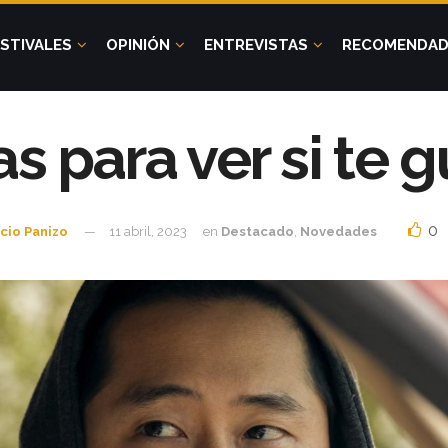
STIVALES
OPINIÓN
ENTREVISTAS
RECOMENDA
as para ver si te 
0
cio Panizo
11 abril, 2023
en
Destacado
,
Novedades