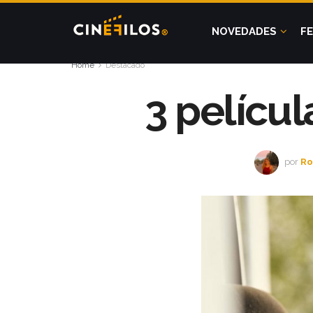
NOVEDADES
FE
Home
Destacado
3 películ
por
Ro