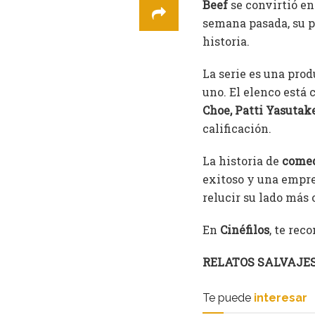
Beef
se convirtió en
semana pasada, su 
historia.
La serie es una pro
uno. El elenco está
Choe, Patti Yasutak
calificación.
La historia de
come
exitoso y una empre
relucir su lado más 
En
Cinéfilos
, te rec
RELATOS SALVAJE
Te puede
interesar