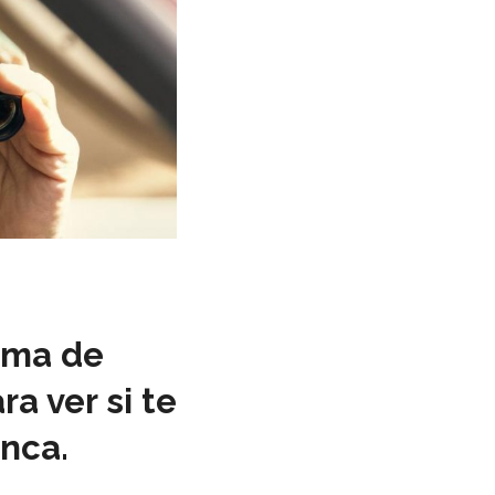
rma de
a ver si te
nca.