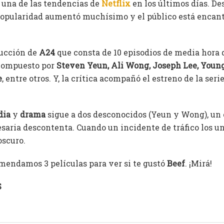
 una de las tendencias de
Netflix
en los últimos días. De
popularidad aumentó muchísimo y el público está encant
ducción de
A24
que consta de 10 episodios de media hora 
 compuesto por
Steven Yeun, Ali Wong, Joseph Lee, Youn
e
, entre otros. Y, la crítica acompañó el estreno de la ser
dia
y
drama
sigue a dos desconocidos (Yeun y Wong), un 
saria descontenta. Cuando un incidente de tráfico los un
oscuro.
omendamos 3 películas para ver si te gustó
Beef
. ¡Mirá!
S