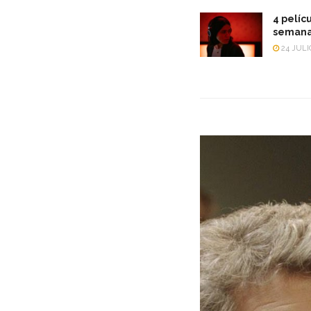
4 pelícu
semana
24 JULI