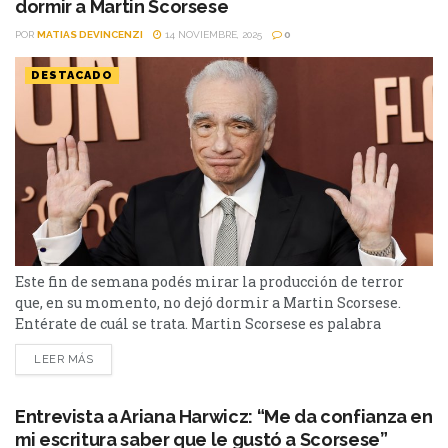
dormir a Martin Scorsese
POR
MATIAS DEVINCENZI
14 NOVIEMBRE, 2025
0
DESTACADO
Este fin de semana podés mirar la producción de terror
que, en su momento, no dejó dormir a Martin Scorsese.
Entérate de cuál se trata. Martin Scorsese es palabra
autorizada dentro del mundo del séptimo arte. El cineasta
LEER MÁS
encargado de producciones como Goodfellas, Taxi Driver y
Toro Salvaje vio una película de terror y confesó que no le
fue fácil...
Entrevista a Ariana Harwicz: “Me da confianza en
mi escritura saber que le gustó a Scorsese”