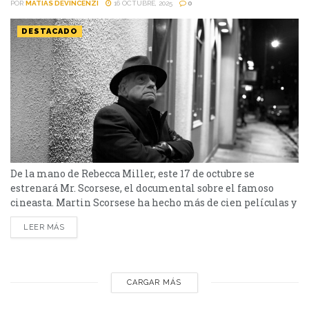
POR
MATIAS DEVINCENZI
16 OCTUBRE, 2025
0
DESTACADO
De la mano de Rebecca Miller, este 17 de octubre se
estrenará Mr. Scorsese, el documental sobre el famoso
cineasta. Martin Scorsese ha hecho más de cien películas y
es, sin lugar a dudas, uno de los grandes directores de la
LEER MÁS
historia del cine, no solo de la actualidad. Comenzó su
carrera en 1964, con sus primeros cortometrajes y en 1967...
CARGAR MÁS