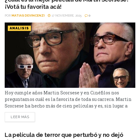
¡Votá tu favorita acá!
POR
MATIAS DEVINCENZI
17 NOVIEMBRE, 2025
0
ANALISIS
Hoy cumple años Martin Scorsese y en Cinéfilos nos
preguntamos cuál es la favorita de toda su carrera. Martin
Scorsese ha hecho más de cien películas y es, sin lugar a
dudas, uno de los grandes directores de la historia del cine,
LEER MÁS
no solo de la actualidad. Comenzó su carrera en 1964, con
sus primeros cortometrajes y en 1967 dirigió...
La película de terror que perturbó y no dejó