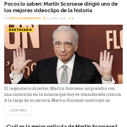
atrapante y uno de los finales más comentados del cine
Pocos lo saben: Martin Scorsese dirigió uno de
moderno, Shutter Island...
los mejores videoclips de la historia
POR
MATIAS DEVINCENZI
13 ABRIL, 2026
0
DESTACADO
El legendario director, Martin Scorsese, sorprendió con
una incursión en la música que hoy es considerada icónica.
A lo largo de su carrera, Martin Scorsese construyó un
legado inigualable en el cine. Desde historias crudas sobre
LEER MÁS
la mafia hasta retratos psicológicos inolvidables, su estilo
es sinónimo de prestigio. Pero hay un dato que suele pasar
desapercibido: también fue responsable de...
¿Cuál es la mejor película de Martin Scorsese?