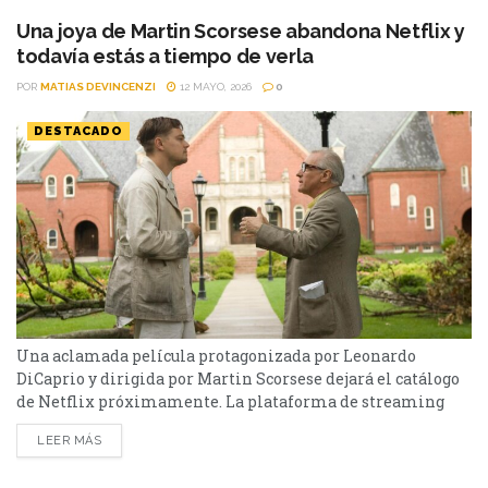
Una joya de Martin Scorsese abandona Netflix y
todavía estás a tiempo de verla
POR
MATIAS DEVINCENZI
12 MAYO, 2026
0
DESTACADO
Una aclamada película protagonizada por Leonardo
DiCaprio y dirigida por Martin Scorsese dejará el catálogo
de Netflix próximamente. La plataforma de streaming
Netflix, se despedirá en los próximos días de una de las
LEER MÁS
películas más impactantes de la filmografía de Martin
Scorsese. Con actuaciones memorables, un misterio