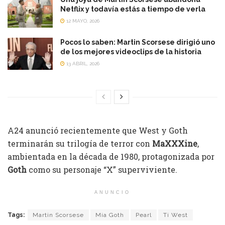
Netflix y todavía estás a tiempo de verla
12 MAYO, 2026
Pocos lo saben: Martin Scorsese dirigió uno
de los mejores videoclips de la historia
13 ABRIL, 2026
A24 anunció recientemente que West y Goth
terminarán su trilogía de terror con
MaXXXine
,
ambientada en la década de 1980, protagonizada por
Goth
como su personaje “X” superviviente.
ANUNCIO
Tags:
Martin Scorsese
Mia Goth
Pearl
Ti West