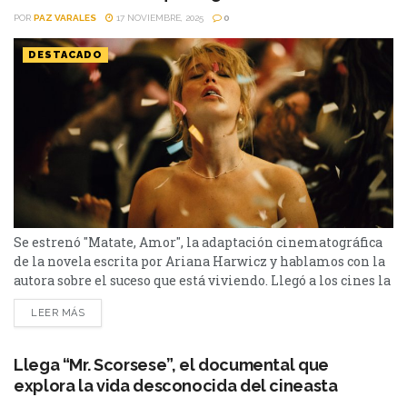
POR
PAZ VARALES
17 NOVIEMBRE, 2025
0
DESTACADO
Se estrenó "Matate, Amor", la adaptación cinematográfica
de la novela escrita por Ariana Harwicz y hablamos con la
autora sobre el suceso que está viviendo. Llegó a los cines la
adaptación de "Matate, Amor", la novela argentina que fue
LEER MÁS
leída, elegida y producida por el legendario director
Martin Scorsese, quien le acercó el proyecto a Jennifer
Lawrence para que la...
Llega “Mr. Scorsese”, el documental que
explora la vida desconocida del cineasta