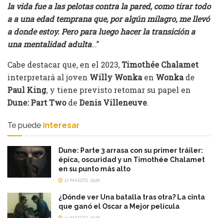
la vida fue a las pelotas contra la pared, como tirar todo
a a una edad temprana que, por algún milagro, me llevó
a donde estoy. Pero para luego hacer la transición a
una mentalidad adulta
…”
Cabe destacar que, en el 2023,
Timothée Chalamet
interpretará al joven
Willy Wonka
en
Wonka
de
Paul King
, y tiene previsto retomar su papel en
Dune: Part Two
de
Denis Villeneuve
.
Te puede
interesar
Dune: Parte 3 arrasa con su primer tráiler:
épica, oscuridad y un Timothée Chalamet
en su punto más alto
17 MARZO, 2026
¿Dónde ver Una batalla tras otra? La cinta
que ganó el Oscar a Mejor película
15 MARZO, 2026