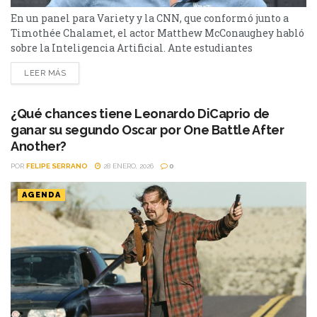
En un panel para Variety y la CNN, que conformó junto a
Timothée Chalamet, el actor Matthew McConaughey habló
sobre la Inteligencia Artificial. Ante estudiantes
universitarios de la Universidad de Texas, Matthew
LEER MÁS
McConaughey se reunió con Timothée Chalamet. El actor
de True Detective, no tuvo miramientos y se refirió a la
Inteligencia Artificial, una herramienta que se está
¿Qué chances tiene Leonardo DiCaprio de
volviendo cotidiana...
ganar su segundo Oscar por One Battle After
Another?
POR
FELIPE SERRANO
28 ENERO, 2026
0
AGENDA