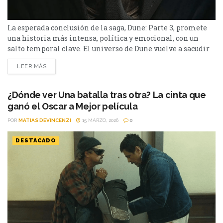
La esperada conclusión de la saga, Dune: Parte 3, promete
una historia más intensa, política y emocional, con un
salto temporal clave. El universo de Dune vuelve a sacudir
al mundo del cine. El primer tráiler de Dune: Parte 3 ya
LEER MÁS
está entre nosotros y confirma lo que muchos sospechaban:
la tercera entrega no solo será la más ambiciosa, sino...
¿Dónde ver Una batalla tras otra? La cinta que
ganó el Oscar a Mejor película
POR
MATIAS DEVINCENZI
15 MARZO, 2026
0
DESTACADO