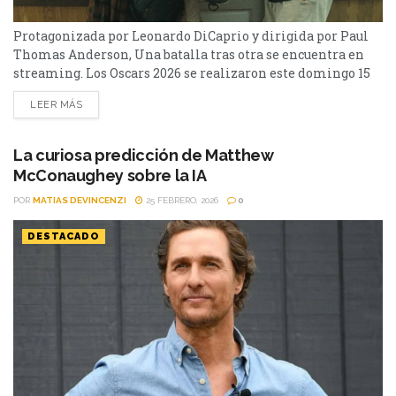
Protagonizada por Leonardo DiCaprio y dirigida por Paul
Thomas Anderson, Una batalla tras otra se encuentra en
streaming. Los Oscars 2026 se realizaron este domingo 15
de marzo y tuvo varias películas que pelearon por las
LEER MÁS
estatuillas más preciadas. Una batalla tras otra le ganó la
pulseada como mejor película a Sinners, que tuvo 16
nominaciones, récord total para una...
La curiosa predicción de Matthew
McConaughey sobre la IA
POR
MATIAS DEVINCENZI
25 FEBRERO, 2026
0
DESTACADO