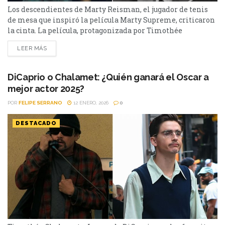
Los descendientes de Marty Reisman, el jugador de tenis
de mesa que inspiró la película Marty Supreme, criticaron
la cinta. La película, protagonizada por Timothée
Chalamet en el papel del legendario jugador de tenis de
LEER MÁS
mesa, Marty Reisman, ya superó los 72 millones USD en
taquilla estadounidense y ya obtuvo varios galardones en
las diversas ceremonias de premios. Sin embargo,...
DiCaprio o Chalamet: ¿Quién ganará el Oscar a
mejor actor 2025?
POR
FELIPE SERRANO
12 ENERO, 2026
0
DESTACADO