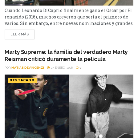
Cuando Leonardo DiCaprio finalmente ganó el Oscar por El
renacido (2016), muchos creyeron que sería el primero de
varios. Sin embargo, entre nuevas nominaciones y grandes
actuaciones, nunca volvió a llevarse la estatuilla… hasta
LEER MÁS
ahora. Con One Battle After Another, DiCaprio está otra vez
en la carrera por el Oscar a Mejor Actor —y sus
posibilidades merecen un análisis cuidadoso....
Marty Supreme: la familia del verdadero Marty
Reisman criticó duramente la película
POR
MATIAS DEVINCENZI
27 ENERO, 2026
0
DESTACADO