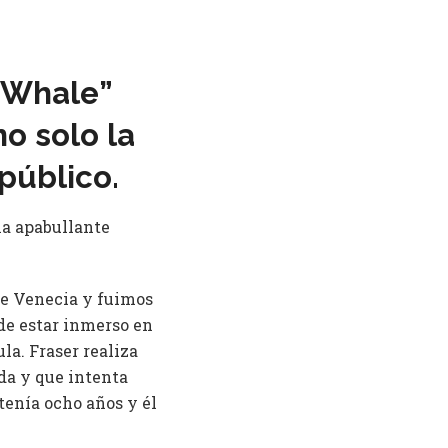
e Whale”
o solo la
 público.
na apabullante
de Venecia y fuimos
de estar inmerso en
la. Fraser realiza
da y que intenta
 tenía ocho años y él