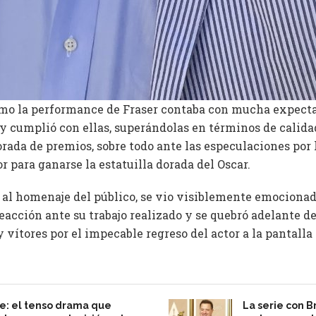
omo la performance de Fraser contaba con mucha expecta
y cumplió con ellas, superándolas en términos de calida
rada de premios, sobre todo ante las especulaciones por 
 para ganarse la estatuilla dorada del Oscar.
te al homenaje del público, se vio visiblemente emociona
reacción ante su trabajo realizado y se quebró adelante d
y vítores por el impecable regreso del actor a la pantalla
e: el tenso drama que
La serie con 