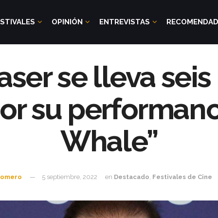
STIVALES
OPINIÓN
ENTREVISTAS
RECOMENDA
ser se lleva sei
or su performan
Whale”
Romero
5 septiembre, 2022
en
Destacado
,
Festivales de Cine