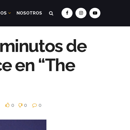
DOS
NOSOTROS
s minutos de
ce en “The
0
0
0