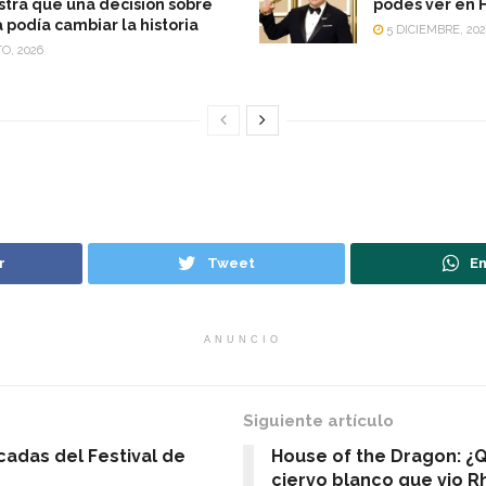
ra que una decisión sobre
podes ver en 
a podía cambiar la historia
5 DICIEMBRE, 202
O, 2026
r
Tweet
En
ANUNCIO
Siguiente artículo
cadas del Festival de
House of the Dragon: ¿Q
ciervo blanco que vio 