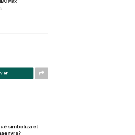
HBO Max
3
viar
ué simboliza el
Rhaenyra?