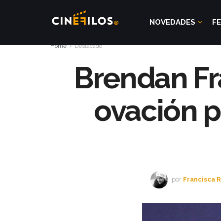
NOVEDADES
FE
Home
Destacado
Brendan Fra
ovación p
por
Francisca 