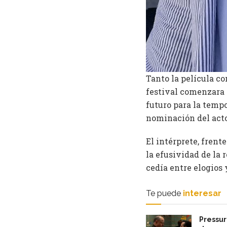
Tanto la película c
festival comenzara 
futuro para la tempo
nominación del actor
El intérprete, fren
la efusividad de la 
cedía entre elogios 
Te puede
interesar
Pressur