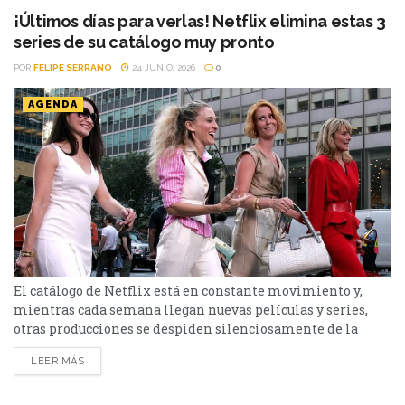
¡Últimos días para verlas! Netflix elimina estas 3
series de su catálogo muy pronto
POR
FELIPE SERRANO
24 JUNIO, 2026
0
AGENDA
El catálogo de Netflix está en constante movimiento y,
mientras cada semana llegan nuevas películas y series,
otras producciones se despiden silenciosamente de la
plataforma. Esta vez, tres títulos muy diferentes entre sí
LEER MÁS
abandonarán el servicio en los próximos días: El bosque,
Sex and the City y Man to Man. Si todavía las tenías
pendientes o pensabas volver a verlas,...