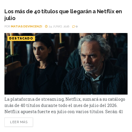
películas estarán Susurran tu nombre y las sagas clásicas
de...
Los más de 40 títulos que llegarán a Netflix en
julio
POR
MATIAS DEVINCENZI
24 JUNIO, 2026
0
DESTACADO
La plataforma de streaming, Netflix, sumará a su catálogo
más de 40 títulos durante todo el mes de julio del 2026.
Netflix apuesta fuerte en julio con varios títulos. Serán 41
en total, entre los que se destacan: La casa de la pradera,
LEER MÁS
Heartstopper Forever y Enola Holmes 3. La lista completa,
a continuación. Series Los peores vecinos del mundo...