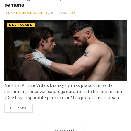
encontraré es una miniserie basada en...
semana
POR
MATIAS DEVINCENZI
5 JUNIO, 2026
0
DESTACADO
Netflix, Prime Video, Disney+ y más plataformas de
streaming renuevan catálogo durante este fin de semana.
¿Qué hay disponible para mirar? Las plataformas pisan
fuerte con una batería de lanzamientos que combinan
LEER MÁS
producciones locales y adaptaciones ambiciosas. De Netflix
a Disney+, pasando por Prime Video y HBO Max, el menú
tiene de todo. Half Man – HBO Max Es una...