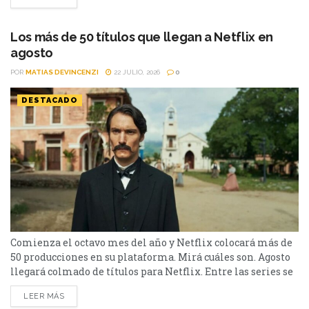
un thriller español cargado de tensión y conspiraciones,
hasta un documental de true crime, una inquietante
película de terror psicológico y el esperado regreso de...
Los más de 50 títulos que llegan a Netflix en
agosto
POR
MATIAS DEVINCENZI
22 JULIO, 2026
0
DESTACADO
Comienza el octavo mes del año y Netflix colocará más de
50 producciones en su plataforma. Mirá cuáles son. Agosto
llegará colmado de títulos para Netflix. Entre las series se
destacan: Moria y la segunda parte de Cien Años de
LEER MÁS
Soledad, además de Toda la verdad de mis mentiras. Como