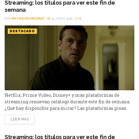
Streaming: los títulos para ver este fin de
semana
POR
MATIAS DEVINCENZI
19 JUNIO, 2026
0
DESTACADO
Netflix, Prime Video, Disney+ y más plataformas de
streaming renuevan catálogo durante este fin de semana.
¿Qué hay disponible para mirar? Las plataformas pisan
fuerte con una batería de lanzamientos que combinan
LEER MÁS
producciones locales y adaptaciones ambiciosas.
De Netflix a Disney+, pasando por Prime Video y HBO Max,
el menú tiene de todo. I Will Find You - Netflix Te
Streaming: los títulos para ver este fin de