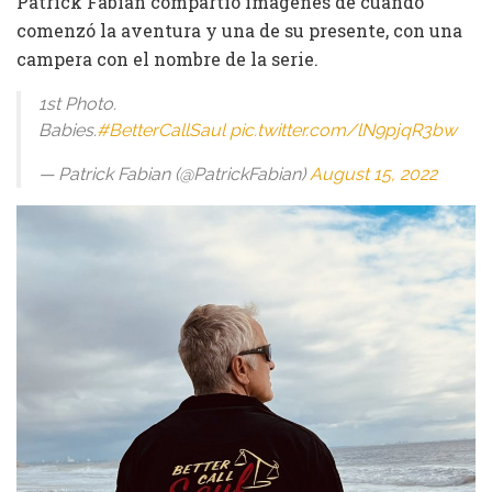
Patrick Fabian compartió imágenes de cuando
comenzó la aventura y una de su presente, con una
campera con el nombre de la serie.
1st Photo.
Babies.
#BetterCallSaul
pic.twitter.com/lN9pjqR3bw
— Patrick Fabian (@PatrickFabian)
August 15, 2022