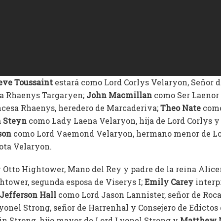
eve Toussaint
estará como Lord Corlys Velaryon, Señor d
sa Rhaenys Targaryen;
John Macmillan
como Ser Laenor 
incesa Rhaenys, heredero de Marcaderiva;
Theo Nate
como
 Steyn
como Lady Laena Velaryon, hija de Lord Corlys y 
son
como Lord Vaemond Velaryon, hermano menor de Lo
ota Velaryon.
Otto Hightower, Mano del Rey y padre de la reina Alice
ghtower, segunda esposa de Viserys I;
Emily Carey
interpr
Jefferson Hall
como Lord Jason Lannister, señor de Roca
onel Strong, señor de Harrenhal y Consejero de Edictos 
n Strong, hijo mayor de Lord Lyonel Strong y
Matthew 