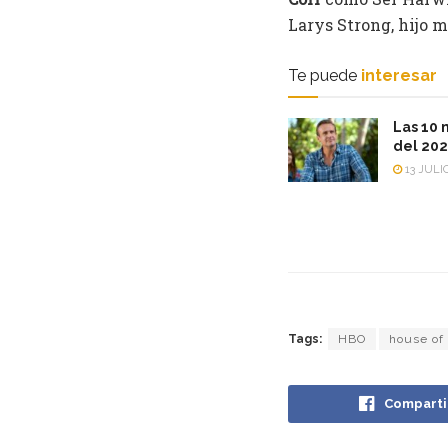
Larys Strong, hijo 
Te puede
interesar
Las 10 
del 20
13 JULIO
Tags:
HBO
house of
Comparti