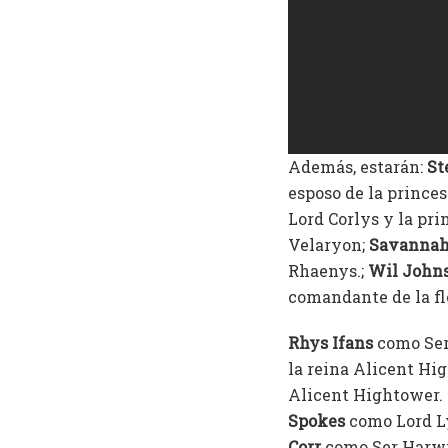
Además, estarán:
St
esposo de la prince
Lord Corlys y la pr
Velaryon;
Savannah
Rhaenys.;
Wil John
comandante de la fl
Rhys Ifans
como Ser 
la reina Alicent Hi
Alicent Hightower.
Spokes
como Lord Ly
Corr
como Ser Harwi