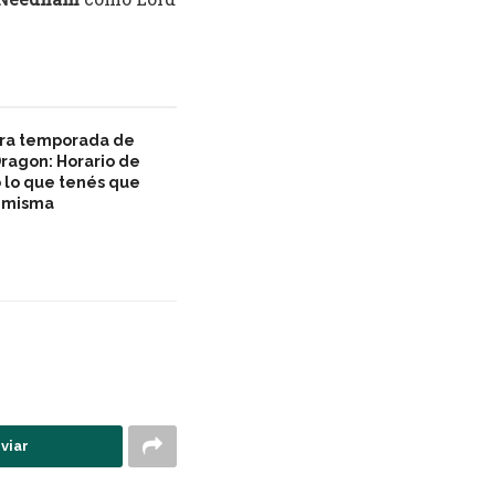
era temporada de
Dragon: Horario de
o lo que tenés que
a misma
viar