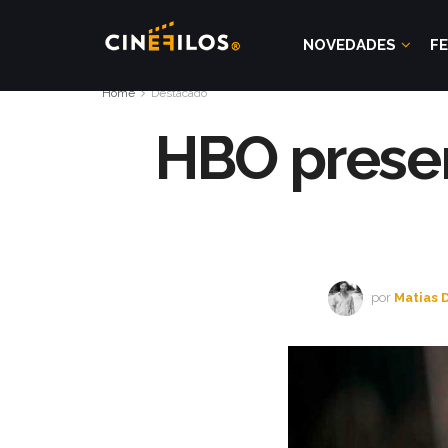
NOVEDADES
FE
Home
Destacado
HBO present
por
Matias 