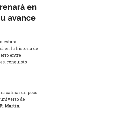
renará en
su avance
on
estará
 en la historia de
ierro entre
es, conquistó
ara calmar un poco
l universo de
R. Martin.