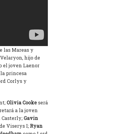
e las Mareas y
Velaryon, hijo de
 el joven Laenor
la princesa
rd Corlys y
nt;
Olivia Cooke
será
etará a la joven
 Casterly;
Gavin
de Viserys I;
Ryan
Needham
como Lord