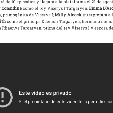
á de 10 episodios y llegará a la plataforma el 21 de agost
 Considine
como el rey Viserys I Targaryen;
Emma D’Ar
 primogénita de Viserys I;
Milly Alcock
interpretará a 
ith
como el príncipe Daemon Targaryen, hermano menor 
a Rhaenys Targaryen, prima del rey Viserys I y esposa d