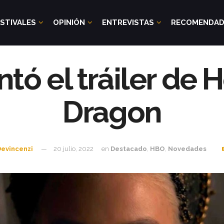
STIVALES
OPINIÓN
ENTREVISTAS
RECOMENDA
ó el tráiler de 
Dragon
Devincenzi
20 julio, 2022
en
Destacado
,
HBO
,
Novedades