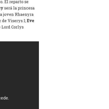
o. El reparto se
cy
será la princesa
la joven Rhaenyra
de Viserys I;
Eve
e Lord Corlys