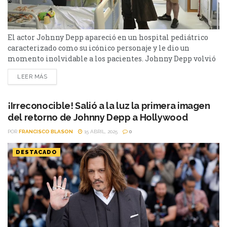
El actor Johnny Depp apareció en un hospital pediátrico
caracterizado como su icónico personaje y le dio un
momento inolvidable a los pacientes. Johnny Depp volvió
a meterse en la piel de Jack Sparrow, el inolvidable
LEER MÁS
capitán de Piratas del Caribe, pero esta vez no fue para una
película ni para un evento promocional. El actor
estadounidense visitó el Hospital...
¡Irreconocible! Salió a la luz la primera imagen
del retorno de Johnny Depp a Hollywood
POR
FRANCISCO BLASON
15 ABRIL, 2025
0
DESTACADO