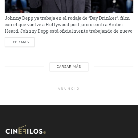
Johnny Depp ya trabaja en el rodaje de “Day Drinker”, film
con el que vuelve a Hollywood post juicio contra Amber
Heard. Johnny Depp está oficialmente trabajando de nuevo
para una producción Hollywoodense. El reconocido actor,
LEER MÁS
que le dio vida a personajes icónicos como Jack Sparrow,
participa del rodaje de “Day Drinker”, el film que
protagonizará con Penélope Cruz y...
CARGAR MÁS
ANUNCIO