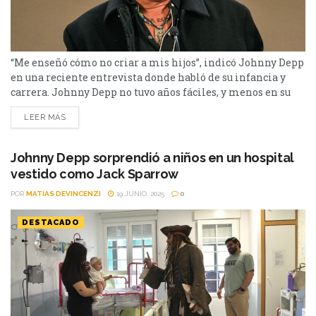
“Me enseñó cómo no criar a mis hijos”, indicó Johnny Depp
en una reciente entrevista donde habló de su infancia y
carrera. Johnny Depp no tuvo años fáciles, y menos en su
infancia. En una entrevista con el medio británico The
LEER MÁS
Telegraph, relató como vivió los abusos físicos que sufrió
por parte de su madre, Sue Palmer. A su vez,...
Johnny Depp sorprendió a niños en un hospital
vestido como Jack Sparrow
POR
MATIAS DEVINCENZI
19 JUNIO, 2025
0
DESTACADO