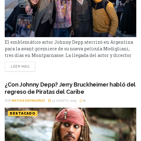
El emblemático actor Johnny Depp aterrizó en Argentina
para la avant-premiere de su nueva película Modigliani,
tres días en Montparnasse. La llegada del actor y director
Johnny Depp comenzó con una recepción oficial en La
LEER MÁS
Plata el 6 de noviembre de 2025, donde las autoridades
locales tienen previsto entregarle una distinción como
visitante ilustre y mantener un breve encuentro
¿Con Johnny Depp? Jerry Bruckheimer habló del
protocolar....
regreso de Piratas del Caribe
POR
MATIAS DEVINCENZI
14 AGOSTO, 2025
0
DESTACADO