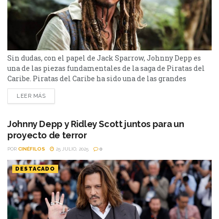
Sin dudas, con el papel de Jack Sparrow, Johnny Depp es
una de las piezas fundamentales de la saga de Piratas del
Caribe. Piratas del Caribe ha sido una de las grandes
franquicias de los 2000. Con Johnny Depp en la piel del
LEER MÁS
capitán Jack Sparrow, acompañado por Orlando Bloom y
Keira Knightley, las películas tuvieron una alta aceptación
en...
Johnny Depp y Ridley Scott juntos para un
proyecto de terror
POR
CINÉFILOS
25 JULIO, 2025
0
DESTACADO