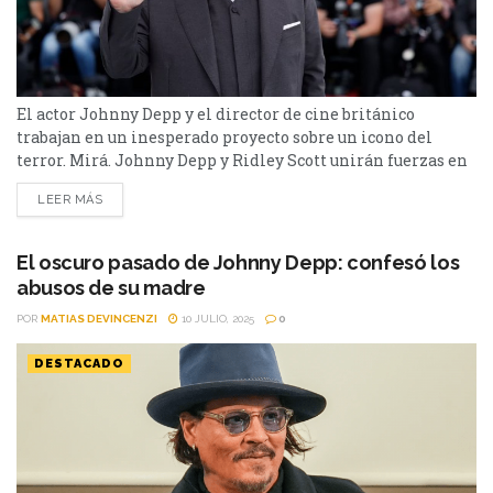
El actor Johnny Depp y el director de cine británico
trabajan en un inesperado proyecto sobre un icono del
terror. Mirá. Johnny Depp y Ridley Scott unirán fuerzas en
un nuevo proyecto de novela gráfica que ha sorprendido a
LEER MÁS
todos por su formato. Titulada Hyde, la historia
reimaginará la novela El extraño caso del doctor Jekyll y
Mr. Hyde escrita...
El oscuro pasado de Johnny Depp: confesó los
abusos de su madre
POR
MATIAS DEVINCENZI
10 JULIO, 2025
0
DESTACADO