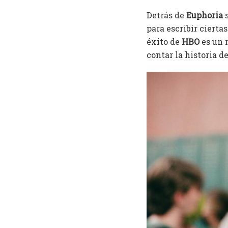
Detrás de
Euphoria
s
para escribir cierta
éxito de
HBO
es un r
contar la historia d