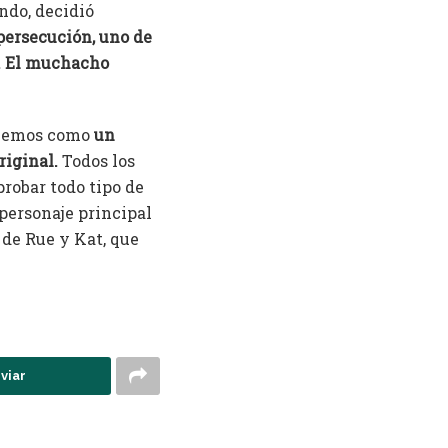
ndo, decidió
persecución, uno de
n. El muchacho
 vemos como
un
riginal.
Todos los
probar todo tipo de
personaje principal
 de Rue y Kat, que
viar