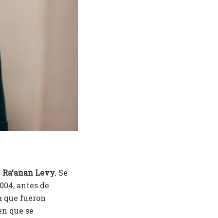
e
Ra‘anan Levy.
Se
004, antes de
a que fueron
en que se