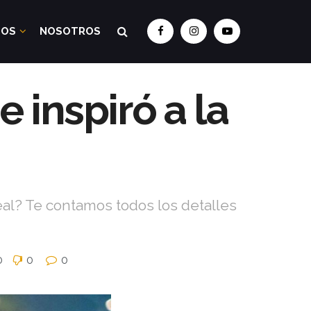
DOS
NOSOTROS
e inspiró a la
real? Te contamos todos los detalles
0
0
0