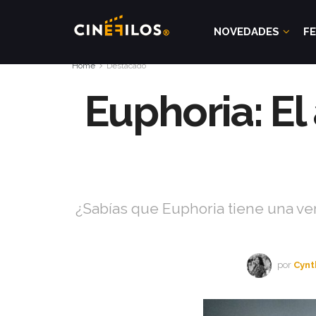
NOVEDADES
FE
Home
Destacado
Euphoria: El 
¿Sabías que Euphoria tiene una vers
por
Cynt