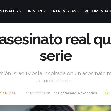
STIVALES
OPINIÓN
ENTREVISTAS
RECOMENDA
asesinato real qu
serie
ión israelí y está inspirada en un asesinato 
a continuación.
hia Nuñez
10 febrero, 2022
en
Destacado
,
Novedades