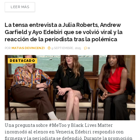
de Cacería de brujas, la película de Amazon MGM Studios
LEER MÁS
que estará disponible en Prime Video en más de 240 países
y territorios alrededor del mundo el 20 de noviembre.
Cacería de brujas es un apasionante drama psicológico...
La tensa entrevista a Julia Roberts, Andrew
Garfield y Ayo Edebiri que se volvió viral y la
reacción de la periodista tras la polémica
POR
MATIAS DEVINCENZI
9 SEPTIEMBRE, 2025
0
DESTACADO
Una pregunta sobre #MeToo y Black Lives Matter
incomodó al elenco en Venecia; Edebiri respondió con
firmeza y la periodista se defendió. Durante la promoción