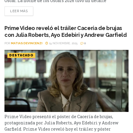
Oscar. La noche de los Oscars 2026 tuvo un detalle
inesperado: el ganador a Mejor actor de reparto no estaba
LEER MÁS
en el teatro para recibir su premio. Se distinguió a Sean
Penn por su trabajo en Una batalla...
Prime Video reveló el tráiler Cacería de brujas
con Julia Roberts, Ayo Edebiri y Andrew Garfield
POR
MATIAS DEVINCENZI
19 NOVIEMBRE, 2025
0
DESTACADO
Prime Video presentó el póster de Cacería de brujas,
protagonizada por Julia Roberts, Ayo Edebiri y Andrew
Garfield. Prime Video reveló hoy el tráiler y póster