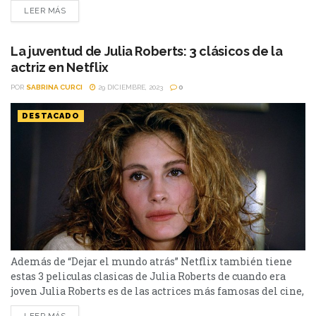
cine, ganadora de varios premios y con una carrera no sólo
LEER MÁS
extensa y variada, sino también muy renombrada. Pretty
Woman fueron sus comiezos y continuó por el camino de
las comedias...
La juventud de Julia Roberts: 3 clásicos de la
actriz en Netflix
POR
SABRINA CURCI
29 DICIEMBRE, 2023
0
DESTACADO
Además de “Dejar el mundo atrás” Netflix también tiene
estas 3 peliculas clasicas de Julia Roberts de cuando era
joven Julia Roberts es de las actrices más famosas del cine,
ganadora de varios premios y con una carrera no sólo