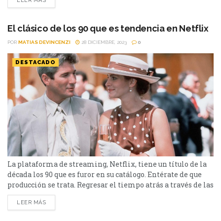
LEER MÁS
extensa y variada, sino también muy renombrada. Hace
poco Netflix estrenó una película dramática y
escalofriante con la actriz llamada...
El clásico de los 90 que es tendencia en Netflix
POR
MATIAS DEVINCENZI
28 DICIEMBRE, 2023
0
DESTACADO
La plataforma de streaming, Netflix, tiene un título de la
década los 90 que es furor en su catálogo. Entérate de que
producción se trata. Regresar el tiempo atrás a través de las
producciones, no está tan mal. Y eso Netflix lo sabe. Si bien
LEER MÁS
la plataforma de streaming busca innovar a través de sus
nuevos títulos, también apuesta por...