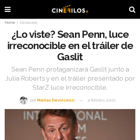
Home
Destacado
¿Lo viste? Sean Penn, luce
irreconocible en el tráiler de
Gaslit
Sean Penn protaganizará Gaslit junto a
Julia Roberts y en el tráiler presentado por
StarZ luce irreconocible.
por
Matias Devincenzi
4 febrero, 2022