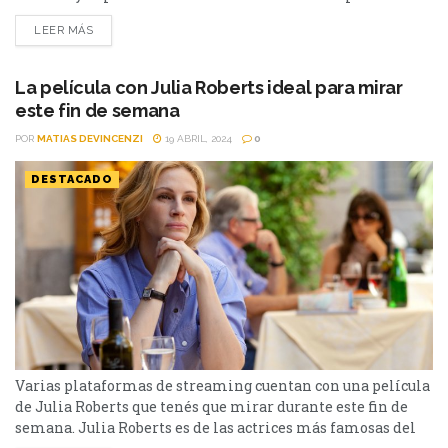
de After the Hunt en el Festival de Venecia, Julia Roberts,
LEER MÁS
Andrew Garfield y Ayo Edebiri fueron parte de una
entrevista con ArtsLife TV que generó un momento
incómodo. Una pregunta de la periodista italiana...
La película con Julia Roberts ideal para mirar
este fin de semana
POR
MATIAS DEVINCENZI
19 ABRIL, 2024
0
DESTACADO
Varias plataformas de streaming cuentan con una película
de Julia Roberts que tenés que mirar durante este fin de
semana. Julia Roberts es de las actrices más famosas del