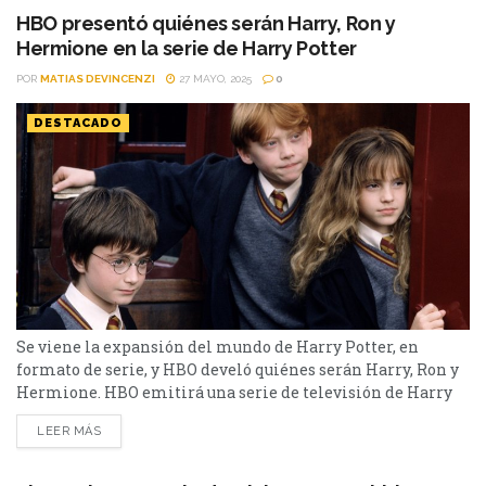
ahora...
HBO presentó quiénes serán Harry, Ron y
Hermione en la serie de Harry Potter
POR
MATIAS DEVINCENZI
27 MAYO, 2025
0
DESTACADO
Se viene la expansión del mundo de Harry Potter, en
formato de serie, y HBO develó quiénes serán Harry, Ron y
Hermione. HBO emitirá una serie de televisión de Harry
Potter basada en los exitosos libros, tanto por cable como
LEER MÁS
en la plataforma de streaming. Esta nueva adaptación,
planea extenderse a lo largo de una década, podrá verse a
través de Max,...