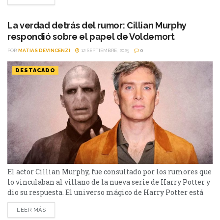
Potter. Después, participó en películas como Noé,
Regresión, Colonia, La Bella y la Bestia, El Círculo, y cerró
su recorrido...
La verdad detrás del rumor: Cillian Murphy
respondió sobre el papel de Voldemort
POR
MATIAS DEVINCENZI
12 SEPTIEMBRE, 2025
0
DESTACADO
El actor Cillian Murphy, fue consultado por los rumores que
lo vinculaban al villano de la nueva serie de Harry Potter y
dio su respuesta. El universo mágico de Harry Potter está
en plena etapa de renovación con la serie que prepara HBO
LEER MÁS
Max, y las especulaciones sobre el reparto no paran de