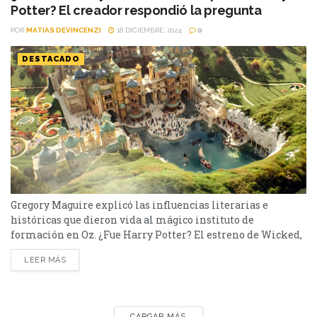
Potter? El creador respondió la pregunta
POR
MATIAS DEVINCENZI
18 DICIEMBRE, 2024
0
DESTACADO
Gregory Maguire explicó las influencias literarias e
históricas que dieron vida al mágico instituto de
formación en Oz. ¿Fue Harry Potter? El estreno de Wicked,
con Cynthia Erivo y Ariana Grande, generó gran
LEER MÁS
expectativa, especialmente en torno a Shiz University, el
icónico instituto de magia de Oz. Ante las comparaciones
con Hogwarts, Gregory Maguire, autor del libro original, fue
categórico:...
CARGAR MÁS