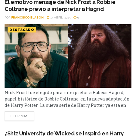
El emotivo mensaje de Nick Frost a Robbie
Coltrane previo a interpretar a Hagrid
POR
FRANCISCO BLASON
17 ABRIL, 2025
0
DESTACADO
Nick Frost fue elegido para interpretar a Rubeus Hagrid,
papel histórico de Robbie Coltrane, en la nueva adaptación
de Harry Potter. La nueva serie de Harry Potter ya está en
camino. HBO viene confirmando en estos últimos días al
LEER MÁS
elenco que volverá a traer el mundo de Hogwarts a la
pantalla chica. Uno de esos nombres es Nick Frost, que...
¿Shiz University de Wicked se inspiró en Harry