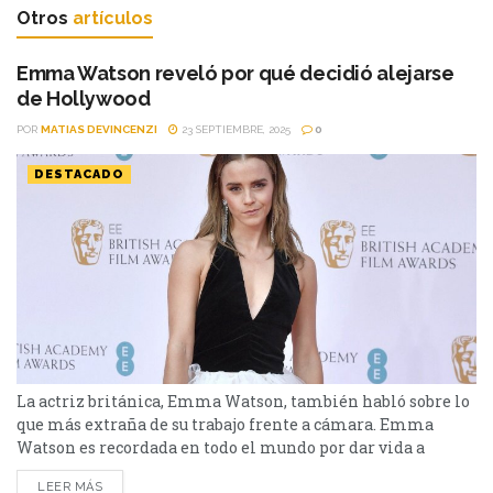
Otros
artículos
Emma Watson reveló por qué decidió alejarse
de Hollywood
POR
MATIAS DEVINCENZI
23 SEPTIEMBRE, 2025
0
DESTACADO
La actriz británica, Emma Watson, también habló sobre lo
que más extraña de su trabajo frente a cámara. Emma
Watson es recordada en todo el mundo por dar vida a
Hermione Granger durante una década en la saga de Harry
LEER MÁS