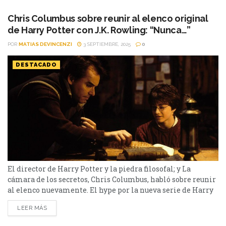
multiplicarse. Una de las más fuertes señalaba...
Chris Columbus sobre reunir al elenco original
de Harry Potter con J.K. Rowling: “Nunca…”
POR
MATIAS DEVINCENZI
3 SEPTIEMBRE, 2025
0
DESTACADO
El director de Harry Potter y la piedra filosofal; y La
cámara de los secretos, Chris Columbus, habló sobre reunir
al elenco nuevamente. El hype por la nueva serie de Harry
Potter es total. Se conocieron nuevas imágenes, y en torno
LEER MÁS
a ellas, habló Chris Columbus, encargado de los dos
primeros films del mago. El mismo explicó por qué