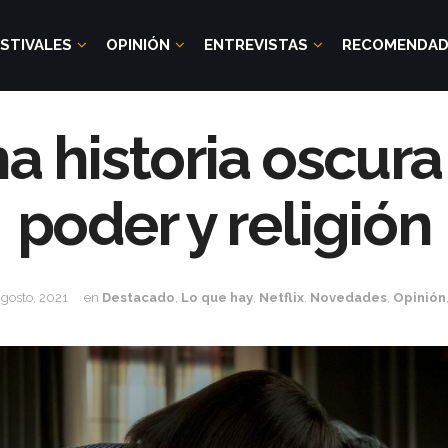
STIVALES
OPINIÓN
ENTREVISTAS
RECOMENDA
na historia oscura 
poder y religión
agosto, 2021
en
Destacado
,
Lo que hay
,
Netflix
,
Novedades
,
Opinión