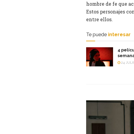
hombre de fe que acc
Estos personajes co
entre ellos.
Te puede
interesar
4 pelícu
semana
24 JULI