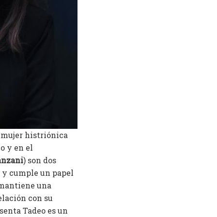
a mujer histriónica
o y en el
anzani
) son dos
o y cumple un papel
, mantiene una
relación con su
esenta Tadeo es un