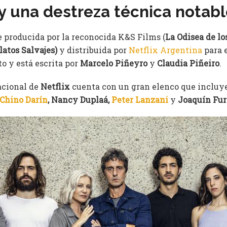
 una destreza técnica notabl
e producida por la reconocida K&S Films (
La Odisea de los
latos Salvajes)
y distribuida por
Netflix Argentina
para 
to y está escrita por
Marcelo Piñeyro
y
Claudia Piñeiro
.
acional de
Netflix
cuenta con un gran elenco que incluy
Chino Darín
, Nancy Duplaá,
Peter Lanzani
y
Joaquín Fur