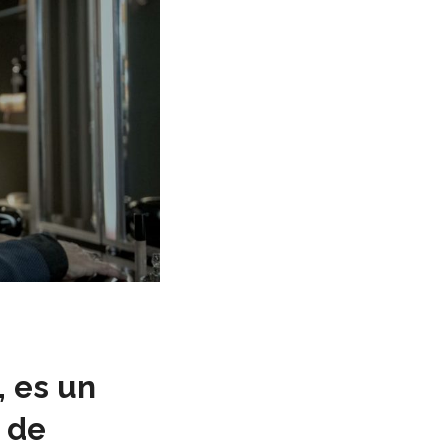
, es un
o de