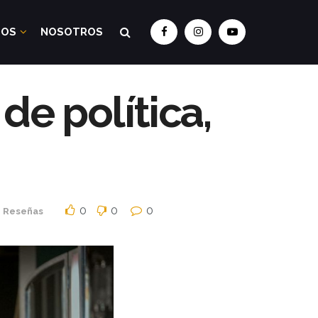
DOS
NOSOTROS
de política,
0
0
0
,
Reseñas