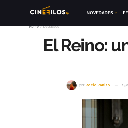
NOVEDADES
FE
Home
Destacado
El Reino: u
por
Rocio Panizo
15 