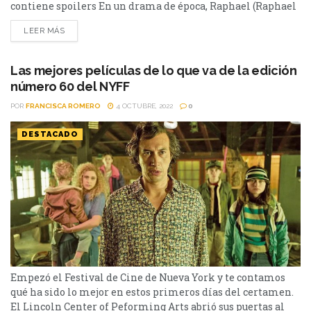
contiene spoilers En un drama de época, Raphael (Raphael
Thiéry) retorna a su pueblo luego de haber ido a la primera
LEER MÁS
guerra mundial. Todo ha cambiado a su regreso, su mujer ya
no está en el plano terrenal y es la primera...
Las mejores películas de lo que va de la edición
número 60 del NYFF
POR
FRANCISCA ROMERO
4 OCTUBRE, 2022
0
DESTACADO
Empezó el Festival de Cine de Nueva York y te contamos
qué ha sido lo mejor en estos primeros días del certamen.
El Lincoln Center of Peforming Arts abrió sus puertas al