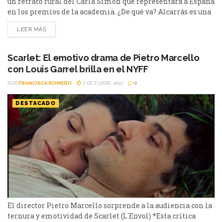
un retrato rural del Carla Simón que representará a España
en los premios de la academia. ¿De qué va? Alcarrás es una
tranquila localidad de Cataluña, donde todos se conocen.
LEER MÁS
Allí vive una familia que subsiste gracias a la cosecha y
venta de duraznos. El padre de familia, Quimet...
Scarlet: El emotivo drama de Pietro Marcello
con Louis Garrel brilla en el NYFF
POR
FRANCISCA ROMERO
7 OCTUBRE, 2022
0
DESTACADO
El director Pietro Marcello sorprende a la audiencia con la
ternura y emotividad de Scarlet (L´Envol) *Esta crítica