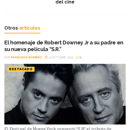
del cine
Otros
artículos
El homenaje de Robert Downey Jr a su padre en
su nueva película “S.R.”
POR
FRANCISCA ROMERO
12 OCTUBRE, 2022
0
DESTACADO
El Festival de Nueva York presentó “S.R” el tributo de