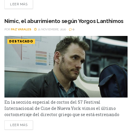
LEER MÁS
Macbeth tendrá su estreno en la edición número 59 del
Festival de Cine de Nueva York el 29 de septiembre. Denzel
Washington interpretará a Macbeth...
Nimic, el aburrimiento según Yorgos Lanthimos
POR
PAZ VARALES
21 NOVIEMBRE, 2020
0
DESTACADO
En la sección especial de cortos del 57 Festival
Internacional de Cine de Nueva York vimos el último
cortometraje del director griego que se está estrenando
ahora en algunas plataformas. Te contamos de qué va. El
LEER MÁS
director de The Favourite, Dogtooth y El Sacrificio del