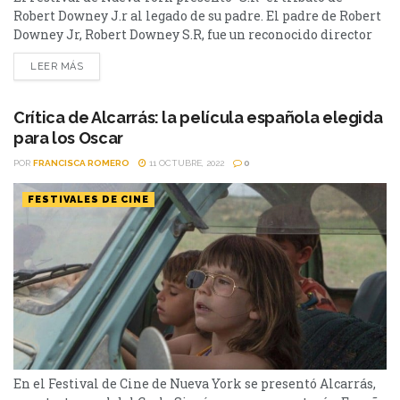
Robert Downey J.r al legado de su padre. El padre de Robert
Downey Jr, Robert Downey S.R, fue un reconocido director
de cine independiente que quebró esquemas en los años 60
LEER MÁS
´s y que hasta último minuto conservó su inigualable
sentido del humor. Eso es lo que podemos ver en “S.R.”...
Crítica de Alcarrás: la película española elegida
para los Oscar
POR
FRANCISCA ROMERO
11 OCTUBRE, 2022
0
FESTIVALES DE CINE
En el Festival de Cine de Nueva York se presentó Alcarrás,