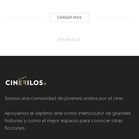
ciervo sagrado, entre otras, logró posicionarse como uno de
los mejores realizadores contemporáneos y el...
CARGAR MÁS
ANUNCIO
Somos una comunidad de jóvenes unidos por el cine.
Apoyamos el séptimo arte como interlocutor de grandes
historias y como el mejor espacio para conocer otras
ficciones...