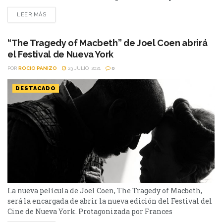
público el viernes pasado para comenzar la edición
LEER MÁS
número 60 del Festival de Cine de Nueva York. La selección
de películas fue elegida a pulso, contando con lo...
“The Tragedy of Macbeth” de Joel Coen abrirá
el Festival de Nueva York
POR
ROCIO PANIZO
23 JULIO, 2021
0
DESTACADO
La nueva película de Joel Coen, The Tragedy of Macbeth,
será la encargada de abrir la nueva edición del Festival del
Cine de Nueva York. Protagonizada por Frances
McDormand y Denzel Washington, The Tragedy of