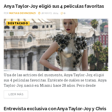
precuela tuvo un presupuesto imponente de $168 millones
Anya Taylor-Joy eligió sus 4 películas favoritas
de dólares....
POR
MATIAS DEVINCENZI
28 MAYO, 2024
0
DESTACADO
Una de las actrices del momento, Anya Taylor-Joy, eligió
sus 4 películas favoritas. Entérate de cuáles se tratan. Anya
Taylor-Joy, nació en Miami hace 28 años. Pero desde
pequeña, porque vivió en el país, adoptó la nacionalidad
LEER MÁS
argentina, y luego, la británica. Recibió varios premios,
incluido un Globo de Oro, un Premio del Sindicato de
Actores y un Premio de...
Entrevista exclusiva con Anya Taylor-Joy y Chris