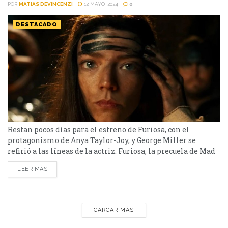
POR
MATIAS DEVINCENZI
12 MAYO, 2024
0
DESTACADO
Restan pocos días para el estreno de Furiosa, con el
protagonismo de Anya Taylor-Joy, y George Miller se
refirió a las líneas de la actriz. Furiosa, la precuela de Mad
Max: Fury Road, conocida también como Mad Max: Furia en
LEER MÁS
la carretera, está cada vez más cerca. Anya Taylor-
Joy interpreta el papel que ha hecho Charlize Theron en el
film original. Mad Max es una de las películas...
CARGAR MÁS