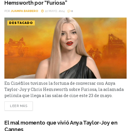
Hemsworth por “Furiosa”
POR
JUAMPA BARBERO
22 MAYO, 2024
0
DESTACADO
En Cinéfilos tuvimos la fortuna de conversar con Anya
Taylor-Joy y Chris Hemsworth sobre Furiosa, la aclamada
película que llega a las salas de cine este 23 de mayo.
Furiosa: De la saga Mad Max se sumerge en los orígenes de
LEER MÁS
la icónica Furiosa, interpretada por la talentosa Anya
Taylor-Joy, quien toma el relevo de Charlize Theron. La
película nos...
El mal momento que vivió Anya Taylor-Joy en
Cannes