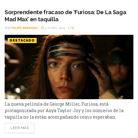
efímero en algo imposible de olvidar. Nominada a la
Palma de Oro en el...
Sorprendente fracaso de ‘Furiosa: De La Saga
Mad Max’ en taquilla
POR
FELIPE SERRANO
3 JUNIO, 2024
0
DESTACADO
La nueva película de George Miller, Furiosa, está
protagonizada por Anya Taylor-Joy y los números de la
taquilla no la están acompañando como esperaban.
Furiosa: De La Saga Mad Max se trata de una ambiciosa
LEER MÁS
apuesta realizada por George Miller para expandir el
universo de Mad Max. Esta nueva entrega, que actúa como