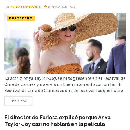
POR
MATIAS DEVINCENZI
15 MAYO, 2024
0
DESTACADO
La actriz Anya Taylor-Joy, se hizo presente en el Festival de
Cine de Cannes y no vivió un buen momento con un fan. El
Festival de Cine de Cannes es uno de los eventos que nadie
se quiere perder. El martes 14 fue la ceremonia de apertura
LEER MÁS
de esta ciudad que alberga unos festivales más relevantes
del mundo. En su...
El director de Furiosa explicó porque Anya
Taylor-Joy casi no hablará en la película