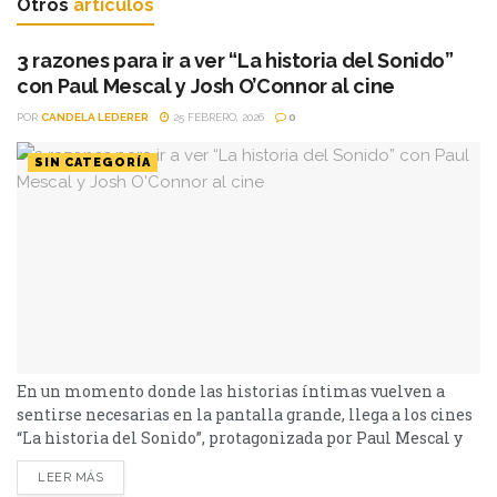
Otros
artículos
3 razones para ir a ver “La historia del Sonido”
con Paul Mescal y Josh O’Connor al cine
POR
CANDELA LEDERER
25 FEBRERO, 2026
0
SIN CATEGORÍA
En un momento donde las historias íntimas vuelven a
sentirse necesarias en la pantalla grande, llega a los cines
“La historia del Sonido”, protagonizada por Paul Mescal y
Josh O'Connor, una magistral película de amor LGBTQI+
LEER MÁS
que transforma la música en memoria viva y convierte lo