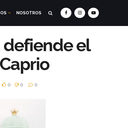
DOS
NOSOTROS
 defiende el
Caprio
0
0
0