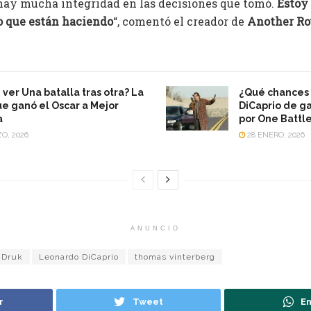
 hay mucha integridad en las decisiones que tomó.
Estoy 
lo que están haciendo
“, comentó el creador de
Another Ro
ver Una batalla tras otra? La
¿Qué chances
ue ganó el Oscar a Mejor
DiCaprio de g
a
por One Battle
O, 2026
28 ENERO, 2026
ANUNCIO
Druk
Leonardo DiCaprio
thomas vinterberg
r
Tweet
En