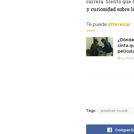
carrera. Siento que
y curiosidad sobre 
Te puede
interesar
¿Dónde 
cinta q
películ
15 MARZ
Tags:
another round
Comparti