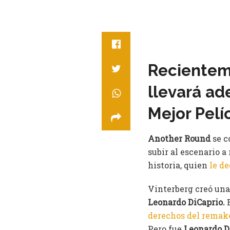
Recientem
llevará ad
Mejor Pelí
Another Round
se c
subir al escenario a
historia, quien
le de
Vinterberg creó una 
Leonardo DiCaprio.
derechos del remake
Pero fue
Leonardo D