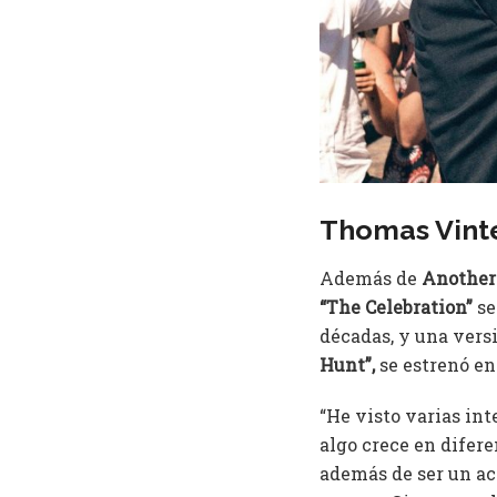
Thomas Vint
Además de
Another
“The Celebration”
se
décadas, y una vers
Hunt”,
se estrenó en
“He visto varias int
algo crece en difer
además de ser un act