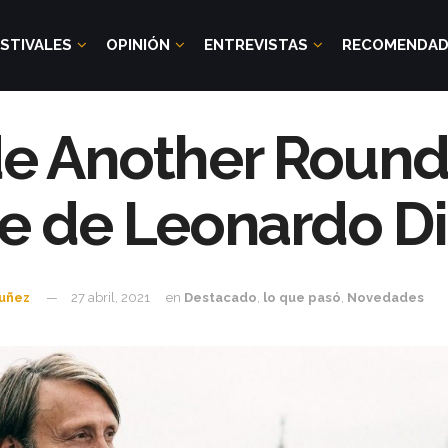
STIVALES
OPINIÓN
ENTREVISTAS
RECOMENDA
 de Another Round
e de Leonardo Di
Nuñez
27 abril, 2021
en
Destacado
,
lo que pasó
,
Novedades