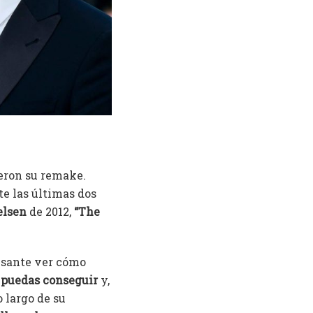
eron su remake.
te las últimas dos
lsen
de 2012,
“The
resante ver cómo
e puedas conseguir
y,
 largo de su