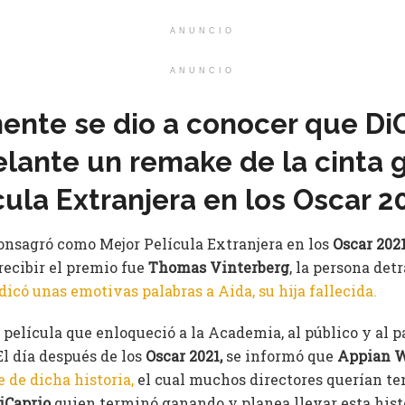
ANUNCIO
ANUNCIO
ente se dio a conocer que Di
elante un remake de la cinta 
cula Extranjera en los Oscar 2
onsagró como Mejor Película Extranjera en los
Oscar 202
 recibir el premio fue
Thomas Vinterberg
, la persona det
dicó unas emotivas palabras a Aida, su hija fallecida.
película que enloqueció a la Academia, al público y al p
El día después de los
Oscar 2021,
se informó que
Appian 
 de dicha historia,
el cual muchos directores querían te
iCaprio
quien terminó ganando y planea llevar esta histo