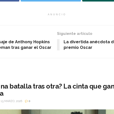
ANUNCIO
Siguiente artículo
aje de Anthony Hopkins
La divertida anécdota d
man tras ganar el Oscar
premio Oscar
a batalla tras otra? La cinta que gan
la
15 MARZO, 2026
0