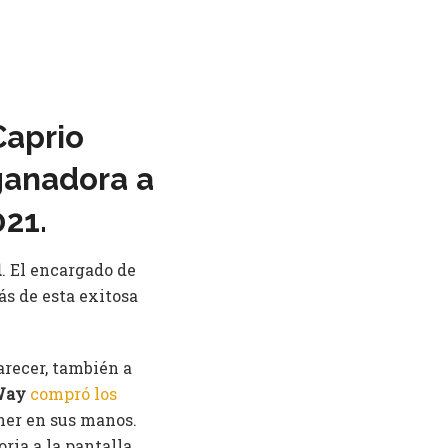
Caprio
ganadora a
021.
1
. El encargado de
rás de esta exitosa
arecer, también a
Way
compró los
ner en sus manos.
ria a la pantalla