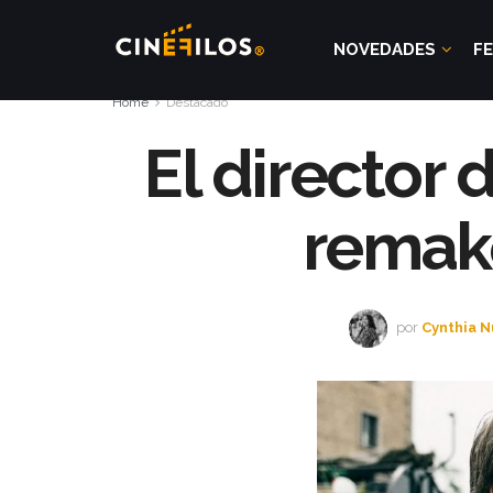
NOVEDADES
FE
Home
Destacado
El director
remak
por
Cynthia 