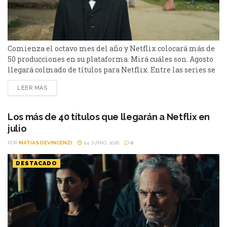
Comienza el octavo mes del año y Netflix colocará más de
50 producciones en su plataforma. Mirá cuáles son. Agosto
llegará colmado de títulos para Netflix. Entre las series se
destacan: Moria y la segunda parte de Cien Años de
LEER MÁS
Soledad, además de Toda la verdad de mis mentiras. Como
películas estarán Susurran tu nombre y las sagas clásicas
de...
Los más de 40 títulos que llegarán a Netflix en
julio
POR
MATIAS DEVINCENZI
24 JUNIO, 2026
0
DESTACADO