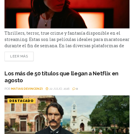
Thrillers, terror, true crime y fantasía disponible en el
streaming. Estas son las películas ideales para maratonear
durante el fin de semana. En las diversas plataformas de
streaming aparecen propuestas para todos los gustos: desde
LEER MÁS
un thriller español cargado de tensión y conspiraciones,
hasta un documental de true crime, una inquietante
película de terror psicológico y el esperado regreso de...
Los más de 50 títulos que llegan a Netflix en
agosto
POR
MATIAS DEVINCENZI
22 JULIO, 2026
0
DESTACADO