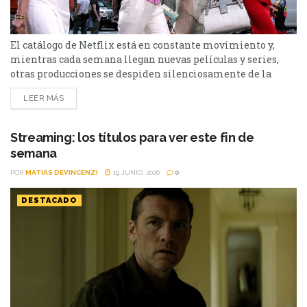
El catálogo de Netflix está en constante movimiento y,
mientras cada semana llegan nuevas películas y series,
otras producciones se despiden silenciosamente de la
plataforma. Esta vez, tres títulos muy diferentes entre sí
LEER MÁS
abandonarán el servicio en los próximos días: El bosque,
Sex and the City y Man to Man. Si todavía las tenías
pendientes o pensabas volver a verlas,...
Streaming: los títulos para ver este fin de
semana
POR
MATIAS DEVINCENZI
19 JUNIO, 2026
0
DESTACADO