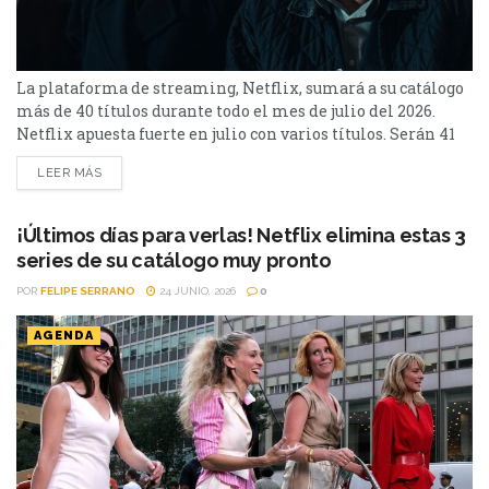
La plataforma de streaming, Netflix, sumará a su catálogo
más de 40 títulos durante todo el mes de julio del 2026.
Netflix apuesta fuerte en julio con varios títulos. Serán 41
en total, entre los que se destacan: La casa de la pradera,
LEER MÁS
Heartstopper Forever y Enola Holmes 3. La lista completa,
a continuación. Series Los peores vecinos del mundo...
¡Últimos días para verlas! Netflix elimina estas 3
series de su catálogo muy pronto
POR
FELIPE SERRANO
24 JUNIO, 2026
0
AGENDA