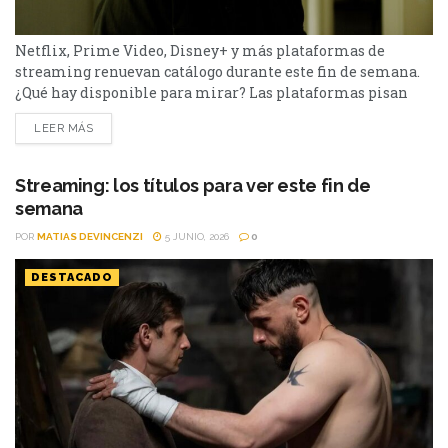
Netflix, Prime Video, Disney+ y más plataformas de
streaming renuevan catálogo durante este fin de semana.
¿Qué hay disponible para mirar? Las plataformas pisan
fuerte con una batería de lanzamientos que combinan
LEER MÁS
producciones locales y adaptaciones ambiciosas.
De Netflix a Disney+, pasando por Prime Video y HBO Max,
el menú tiene de todo. I Will Find You - Netflix Te
Streaming: los títulos para ver este fin de
encontraré es una miniserie basada en...
semana
POR
MATIAS DEVINCENZI
5 JUNIO, 2026
0
DESTACADO