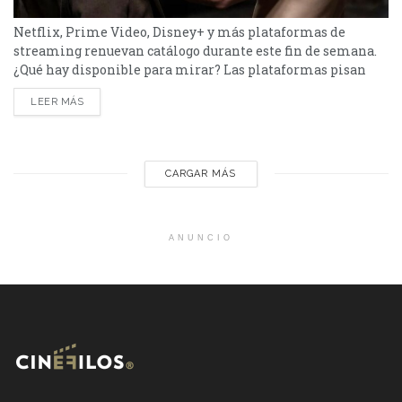
Netflix, Prime Video, Disney+ y más plataformas de
streaming renuevan catálogo durante este fin de semana.
¿Qué hay disponible para mirar? Las plataformas pisan
fuerte con una batería de lanzamientos que combinan
LEER MÁS
producciones locales y adaptaciones ambiciosas. De Netflix
a Disney+, pasando por Prime Video y HBO Max, el menú
tiene de todo. Half Man – HBO Max Es una...
CARGAR MÁS
ANUNCIO