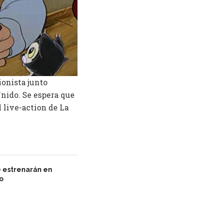
ionista junto
Unido. Se espera que
 live-action de La
e estrenarán en
io