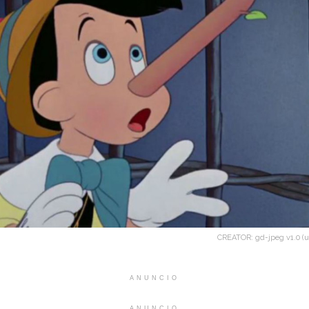
CREATOR: gd-jpeg v1.0 (us
ANUNCIO
ANUNCIO