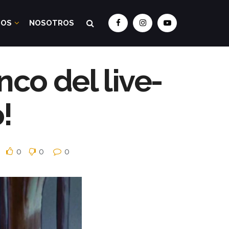
DOS
NOSOTROS
co del live-
!
0
0
0