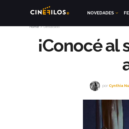
NOVEDADES
FE
Home
Destacado
¡Conocé al 
por
Cynthia N