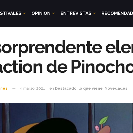
STIVALES
OPINIÓN
ENTREVISTAS
RECOMENDA
sorprendente elen
action de Pinocho
uñez
4 marzo, 2021
en
Destacado
,
lo que viene
,
Novedades