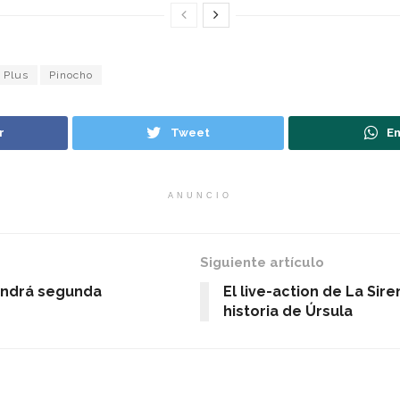
 Plus
Pinocho
r
Tweet
En
ANUNCIO
Siguiente artículo
endrá segunda
El live-action de La Sir
historia de Úrsula