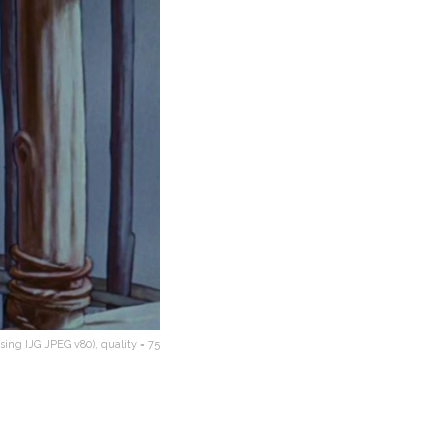
ing IJG JPEG v80), quality = 75