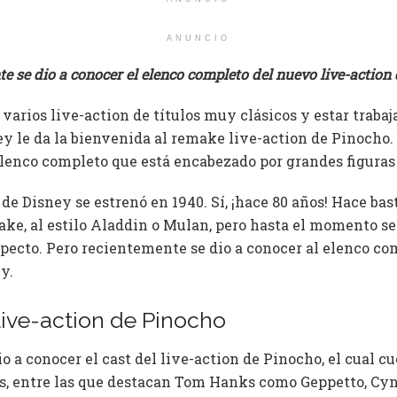
ANUNCIO
e se dio a conocer el elenco completo del nuevo live-action 
 varios live-action de títulos muy clásicos y estar trab
ey le da la bienvenida al remake live-action de Pinocho.
 elenco completo que está encabezado por grandes figura
de Disney se estrenó en 1940. Sí, ¡hace 80 años! Hace ba
ake, al estilo Aladdin o Mulan, pero hasta el momento 
especto. Pero recientemente se dio a conocer al elenco c
y.
 live-action de Pinocho
io a conocer el cast del live-action de Pinocho, el cual 
as, entre las que destacan Tom Hanks como Geppetto, Cy