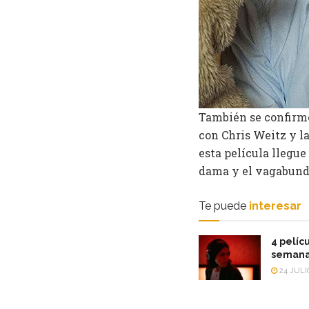
También se confirmó
con Chris Weitz y l
esta película llegue
dama y el vagabund
Te puede
interesar
4 pelícu
semana
24 JULI