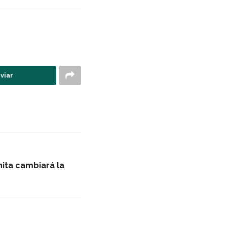
viar
enita cambiará la