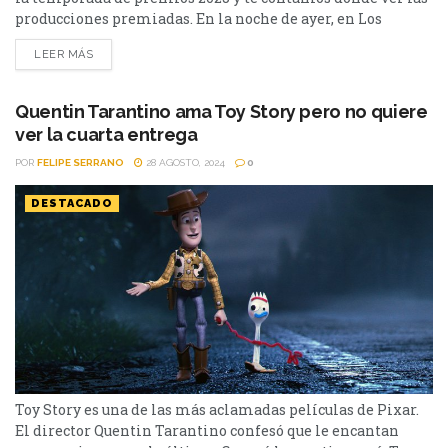
producciones premiadas. En la noche de ayer, en Los
Angeles, se llevaron a cabo los Golden Globes 2025, y con
LEER MÁS
este evento comenzó la temporada de premios que
culminará con los Óscar en el mes de marzo. Esto eleva
sustancialmente...
Quentin Tarantino ama Toy Story pero no quiere
ver la cuarta entrega
POR
FELIPE SERRANO
28 AGOSTO, 2024
0
DESTACADO
Toy Story es una de las más aclamadas películas de Pixar.
El director Quentin Tarantino confesó que le encantan