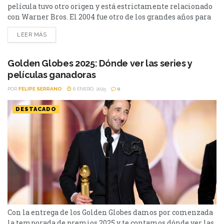
película tuvo otro origen y está estrictamente relacionado
con Warner Bros. El 2004 fue otro de los grandes años para
el cine de animación. Entre los tantos clásicos que vieron
LEER MÁS
la luz ese año fue “Los Increíbles”. La historia de la familia
Parr es uno de los hitos de Pixar...
Golden Globes 2025: Dónde ver las series y
películas ganadoras
POR
FELIPE SERRANO
6 ENERO, 2025
0
DESTACADO
Con la entrega de los Golden Globes damos por comenzada
la temporada de premios 2025 y te contamos dónde ver las