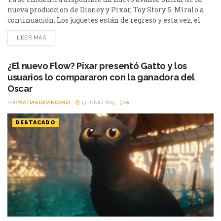
nueva produccion de Disney y Pixar, Toy Story 5. Míralo a
continuación. Los juguetes están de regreso y esta vez, el
propósito de jugar de Buzz Lightyear, Woody, Jessie y el
LEER MÁS
resto del grupo se ve amenazado cuando se enfrentan
a Lilypad (con la voz en inglés de Greta Lee), una nueva
tableta que llega con sus propias ideas disruptivas sobre lo
¿El nuevo Flow? Pixar presentó Gatto y los
que...
usuarios lo compararon con la ganadora del
Oscar
POR
MATIAS DEVINCENZI
13 JUNIO, 2025
0
DESTACADO