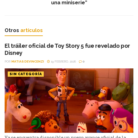
una miniserie”
Otros
artículos
El tráiler oficial de Toy Story 5 fue revelado por
Disney
POR
MATIAS DEVINCENZI
19 FEBRERO, 2026
0
SIN CATEGORÍA
Ya se encuentra disponible un nuevo avance oficial de la