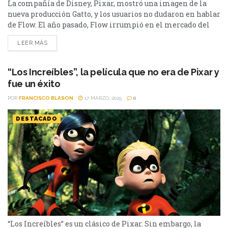
La compañía de Disney, Pixar, mostró una imagen de la
nueva producción Gatto, y los usuarios no dudaron en hablar
de Flow. El año pasado, Flow irrumpió en el mercado del
séptimo arte. La película de animación independiente de
LEER MÁS
fantasía y aventuras, dirigida por Gints Zilbalodis, y escrita
por Zilbalodis y Matīss Kaža se llevó el Oscar a Mejor
película...
“Los Increíbles”, la película que no era de Pixar y
fue un éxito
POR
FRANCISCO BLASON
17 MARZO, 2025
0
DESTACADO
“Los Increíbles” es un clásico de Pixar. Sin embargo, la