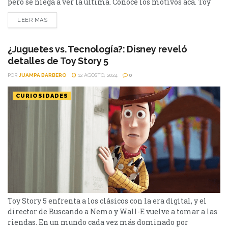
pero se niega a ver la última. Conocé los motivos acá. Toy
Story es una de las sagas más exitosas y queridas por los
LEER MÁS
cinéfilos. Se ubica entre las grandes trilogías de la historia
con El Padrino, Star Wars, Shrek , Before Sunrise y pocas...
¿Juguetes vs. Tecnología?: Disney reveló
detalles de Toy Story 5
POR
JUAMPA BARBERO
12 AGOSTO, 2024
0
CURIOSIDADES
Toy Story 5 enfrenta a los clásicos con la era digital, y el
director de Buscando a Nemo y Wall-E vuelve a tomar a las
riendas. En un mundo cada vez más dominado por