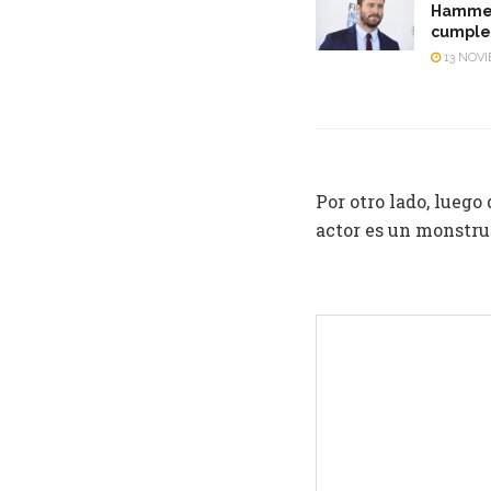
Hammer 
cumple
13 NOVI
Por otro lado, luego
actor es un monstru