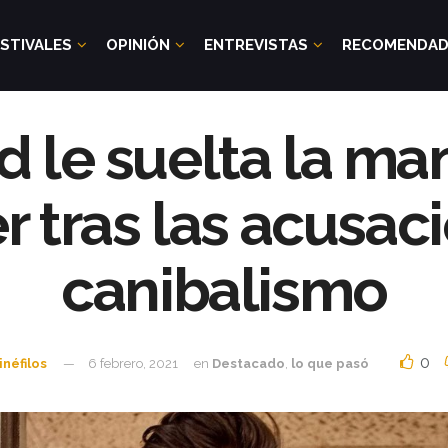
STIVALES
OPINIÓN
ENTREVISTAS
RECOMENDA
 le suelta la ma
tras las acusac
canibalismo
0
inéfilos
6 febrero, 2021
en
Destacado
,
lo que pasó