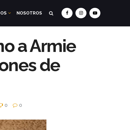
DOS
NOSOTROS
no a Armie
iones de
0
0