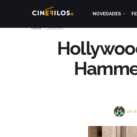
NOVEDADES
FE
Home
Destacado
Hollywood
Hammer 
por
c