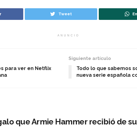
r
Tweet
En
ANUNCIO
Siguiente artículo
s para ver en Netflix
Todo lo que sabemos sob
ana
nueva serie española co
egalo que Armie Hammer recibió de s