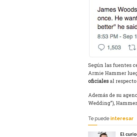
Según las fuentes c
Armie Hammer luego
oficiales
al respecto
Además de su agencia
Wedding”), Hammer p
Te puede
interesar
El curi