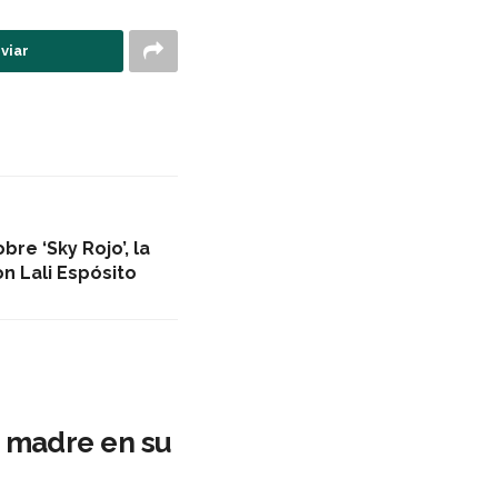
viar
re ‘Sky Rojo’, la
n Lali Espósito
u madre en su