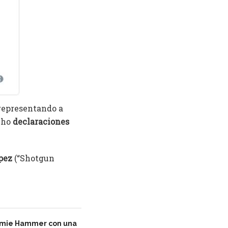
 representando a
cho
declaraciones
pez
(“Shotgun
rmie Hammer con una