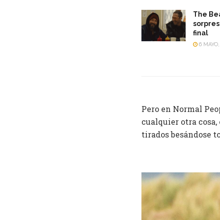
The Bea
sorpres
final
6 MAYO,
Pero en Normal Peop
cualquier otra cosa
tirados besándose to