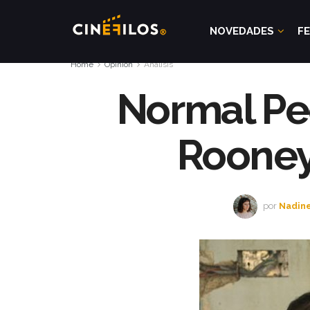
NOVEDADES
FE
Home
Opinión
Analisis
Normal Peo
Rooney
por
Nadine