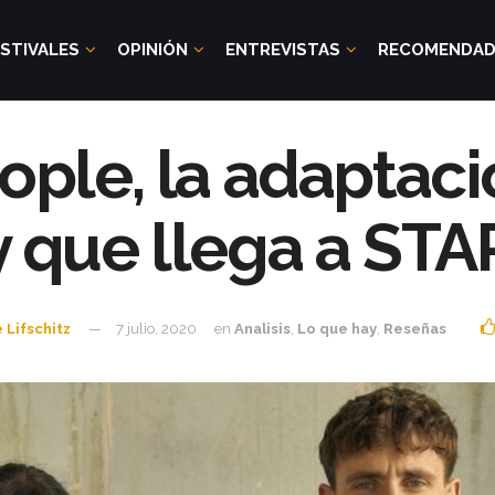
STIVALES
OPINIÓN
ENTREVISTAS
RECOMENDA
ple, la adaptaci
 que llega a ST
 Lifschitz
7 julio, 2020
en
Analisis
,
Lo que hay
,
Reseñas