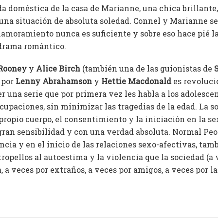
da doméstica de la casa de Marianne, una chica brillante
 una situación de absoluta soledad. Connel y Marianne s
namoramiento nunca es suficiente y sobre eso hace pié la
drama romántico.
Rooney
y
Alice Birch
(también una de las guionistas de
a por
Lenny Abrahamson
y
Hettie Macdonald
es revoluci
er una serie que por primera vez les habla a los adolescen
cupaciones, sin minimizar las tragedias de la edad. La so
propio cuerpo, el consentimiento y la iniciación en la s
ran sensibilidad y con una verdad absoluta. Normal Pe
cia y en el inicio de las relaciones sexo-afectivas, tam
tropellos al autoestima y la violencia que la sociedad (a
a, a veces por extraños, a veces por amigos, a veces por la