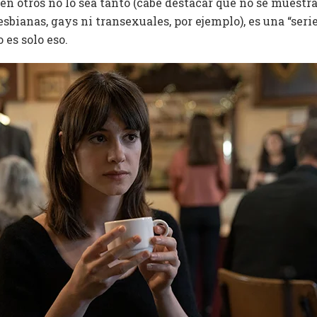
en otros no lo sea tanto (cabe destacar que no se muestr
esbianas, gays ni transexuales, por ejemplo), es una “seri
 es solo eso.