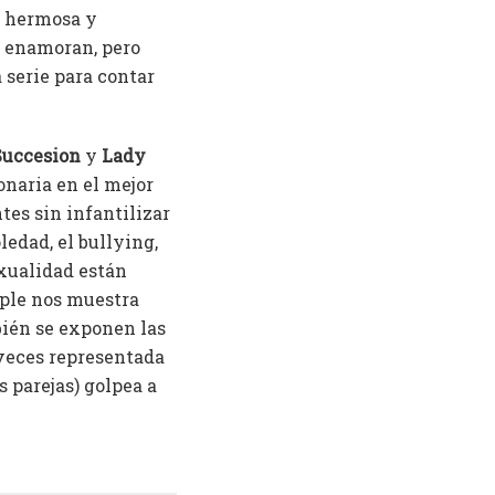
, hermosa y
e enamoran, pero
 serie para contar
Succesion
y
Lady
onaria en el mejor
tes sin infantilizar
ledad, el bullying,
exualidad están
ople nos muestra
bién se exponen las
 veces representada
s parejas) golpea a