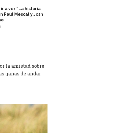
ir a ver “La historia
n Paul Mescal y Josh
ne
6
or la amistad sobre
las ganas de andar