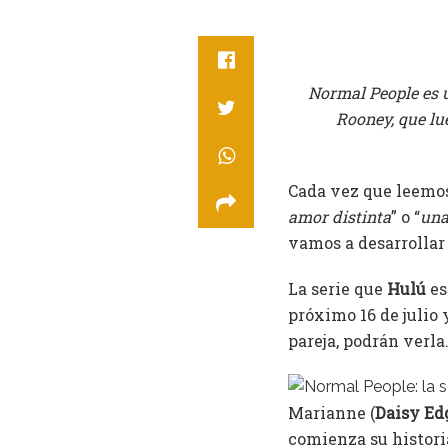
Normal People es un
Rooney, que lue
Cada vez que leemos 
amor distinta
” o “
una
vamos a desarrollar
La serie que
Hulú
es
próximo 16 de julio 
pareja, podrán verla
Marianne (
Daisy Ed
comienza su historia