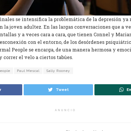
finales se intensifica la problemática de la depresión ya 
n la joven adultez. En las largas conversaciones que a ve
antallas y a veces cara a cara, que tienen Connel y Mar
esconexión con el entorno, de los desórdenes psiquiátric
ormal People se encarga, de una manera hermosa y emoci
 correr el velo a ciertos tabúes.
eople
Paul Mescal
Sally Rooney
r
Tweet
En
ANUNCIO