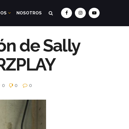
DOS
NOSOTROS
ón de Sally
ARZPLAY
0
0
0